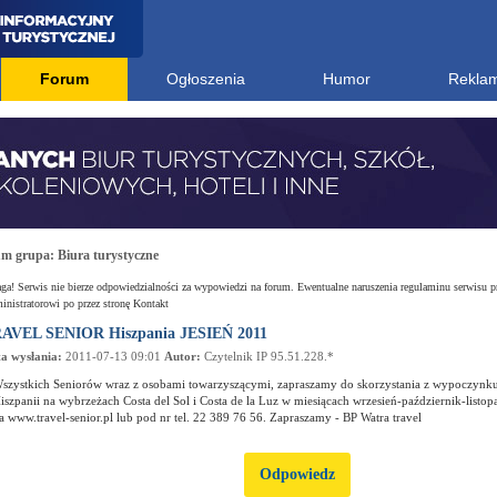
Forum
Ogłoszenia
Humor
Rekla
um grupa:
Biura turystyczne
a! Serwis nie bierze odpowiedzialności za wypowiedzi na forum. Ewentualne naruszenia regulaminu serwisu p
nistratorowi po przez stronę Kontakt
AVEL SENIOR Hiszpania JESIEŃ 2011
a wysłania:
2011-07-13 09:01
Autor:
Czytelnik IP 95.51.228.*
szystkich Seniorów wraz z osobami towarzyszącymi, zapraszamy do skorzystania z wypoczynku
iszpanii na wybrzeżach Costa del Sol i Costa de la Luz w miesiącach wrzesień-październik-listop
a www.travel-senior.pl lub pod nr tel. 22 389 76 56. Zapraszamy - BP Watra travel
Odpowiedz