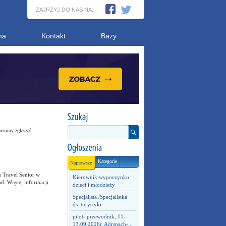
ZAJRZYJ DO NAS NA:
ma
Kontakt
Bazy
rosimy zgłaszać
Kategorie
Najnowsze
 Travel Senior w
Kierownik wypoczynku
ad. Więcej informacji
dzieci i młodzieży
Specjalista /Specjalistka
ds. turystyki
pilot- przewodnik, 11-
13.09.2026r. Adrspach-...