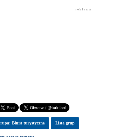
r e k l a m a
rupa: Biura turystyczne
Lista grup