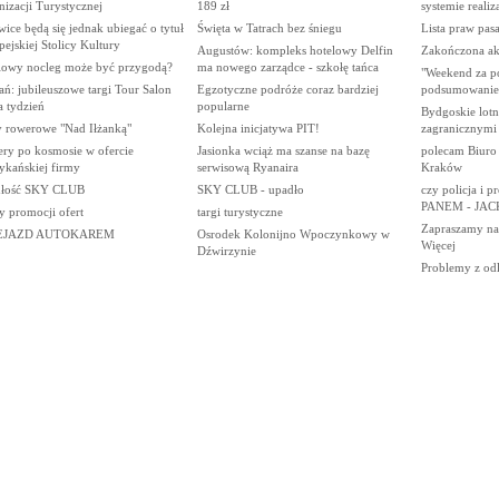
izacji Turystycznej
189 zł
systemie realiz
ice będą się jednak ubiegać o tytuł
Święta w Tatrach bez śniegu
Lista praw pasa
ejskiej Stolicy Kultury
Augustów: kompleks hotelowy Delfin
Zakończona akc
lowy nocleg może być przygodą?
ma nowego zarządce - szkołę tańca
"Weekend za p
ń: jubileuszowe targi Tour Salon
Egzotyczne podróże coraz bardziej
podsumowanie
a tydzień
popularne
Bydgoskie lotn
y rowerowe "Nad Iłżanką"
Kolejna inicjatywa PIT!
zagranicznymi
ery po kosmosie w ofercie
Jasionka wciąż ma szanse na bazę
polecam Biuro
ykańskiej firmy
serwisową Ryanaira
Kraków
łość SKY CLUB
SKY CLUB - upadło
czy policja i p
PANEM - JA
y promocji ofert
targi turystyczne
Zapraszamy na
EJAZD AUTOKAREM
Osrodek Kolonijno Wpoczynkowy w
Więcej
Dźwirzynie
Problemy z odl