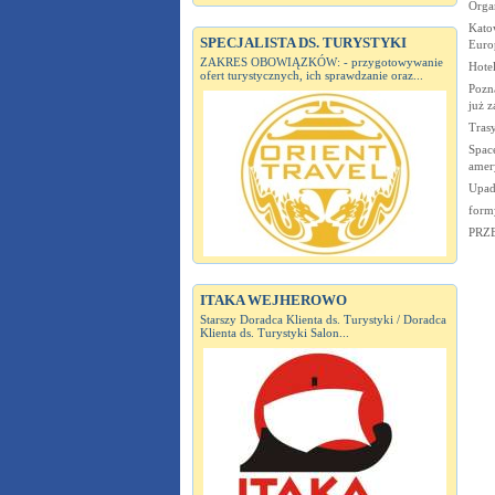
Organ
Katow
SPECJALISTA DS. TURYSTYKI
Europ
ZAKRES OBOWIĄZKÓW: - przygotowywanie
Hote
ofert turystycznych, ich sprawdzanie oraz...
Pozna
już z
Tras
Spac
amer
Upad
form
PRZ
ITAKA WEJHEROWO
Starszy Doradca Klienta ds. Turystyki / Doradca
Klienta ds. Turystyki Salon...