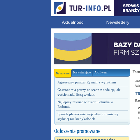
Aktualności
Newslettery
For
Najważniejsze
Archiwum
Najnowsze
Uwag
Agresywny pasażer Ryanair z wyrokiem
Admi
Gastronomia patrzy na sezon z nadzieją, ale
TR
goście nadal liczą wydatki
Dat
Najlepszy miesiąc w historii lotniska w
Radomiu
W
H
Sposób planowania wyjazdów zmienia się
n
szybciej niż kiedykolwiek