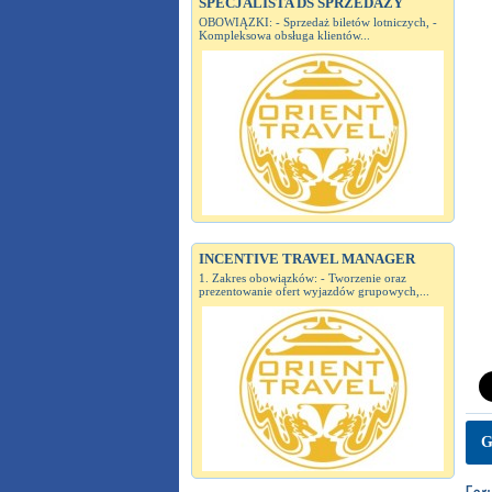
SPECJALISTA DS SPRZEDAŻY
OBOWIĄZKI: - Sprzedaż biletów lotniczych, -
Kompleksowa obsługa klientów...
INCENTIVE TRAVEL MANAGER
1. Zakres obowiązków: - Tworzenie oraz
prezentowanie ofert wyjazdów grupowych,...
G