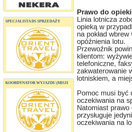
Prawo do opieki
Linia lotnicza zo
SPECJALISTA DS SPRZEDAŻY
opieką w przypad
na pokład wbrew 
opóźnienia lotu.
Przewoźnik powin
klientom: wyżywi
telefoniczne, faks
zakwaterowanie w
lotniskiem, a mi
KOORDYNATOR WYJAZDU (MISJI
Pomoc musi być u
oczekiwania na sp
Natomiast prawo 
przysługuje jedyn
oczekiwania na lo