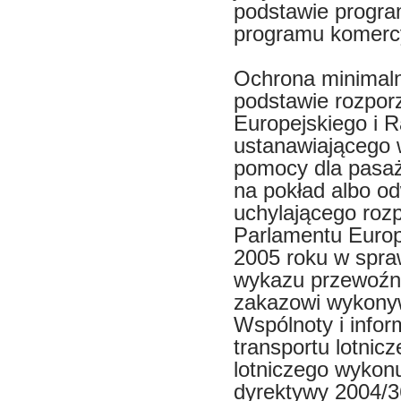
podstawie progra
programu komerc
Ochrona minimaln
podstawie rozpor
Europejskiego i R
ustanawiającego 
pomocy dla pasa
na pokład albo od
uchylającego roz
Parlamentu Europe
2005 roku w spra
wykazu przewoźni
zakazowi wykony
Wspólnoty i info
transportu lotnic
lotniczego wykonu
dyrektywy 2004/3