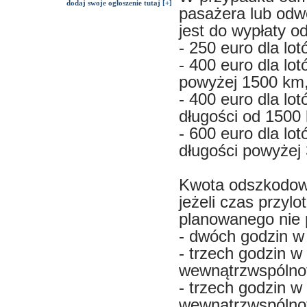
dodaj swoje ogłoszenie tutaj [+]
pasażera lub odw
jest do wypłaty 
- 250 euro dla lo
- 400 euro dla l
powyżej 1500 km
- 400 euro dla lo
długości od 1500
- 600 euro dla lo
długości powyżej
Kwota odszkodow
jeżeli czas przyl
planowanego nie 
- dwóch godzin w
- trzech godzin w
wewnątrzwspólnot
- trzech godzin w
wewnątrzwspólnot