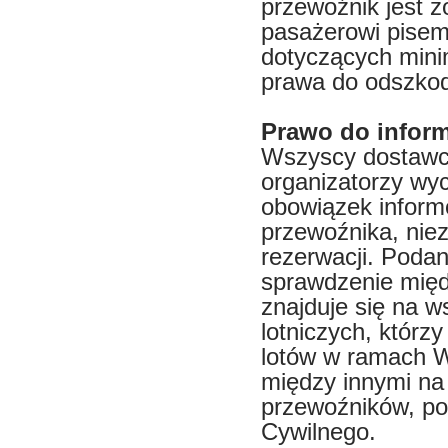
przewoźnik jest 
pasażerowi pisem
dotyczących mini
prawa do odszkod
Prawo do inform
Wszyscy dostawcy 
organizatorzy wy
obowiązek infor
przewoźnika, nie
rezerwacji. Poda
sprawdzenie międ
znajduje się na 
lotniczych, któr
lotów w ramach W
między innymi na
przewoźników, po
Cywilnego.