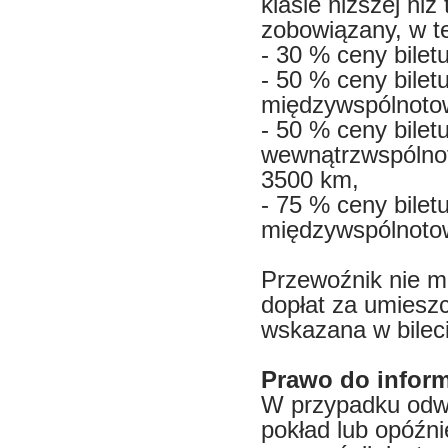
klasie niższej niż 
zobowiązany, w te
- 30 % ceny bile
- 50 % ceny bilet
międzywspólnotow
- 50 % ceny bilet
wewnątrzwspólnot
3500 km,
- 75 % ceny bilet
międzywspólnotow
Przewoźnik nie 
dopłat za umieszc
wskazana w bileci
Prawo do inform
W przypadku odwo
pokład lub opóźni