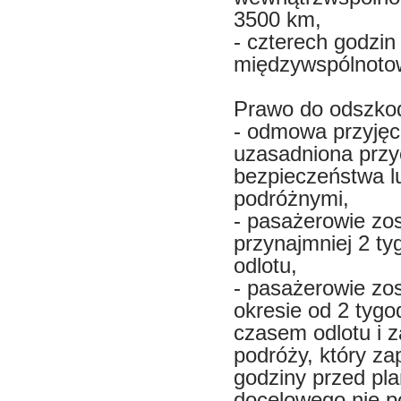
3500 km,
- czterech godzin
międzywspólnotow
Prawo do odszkod
- odmowa przyjęci
uzasadniona przy
bezpieczeństwa l
podróżnymi,
- pasażerowie zos
przynajmniej 2 t
odlotu,
- pasażerowie zos
okresie od 2 tyg
czasem odlotu i 
podróży, który za
godziny przed pl
docelowego nie p