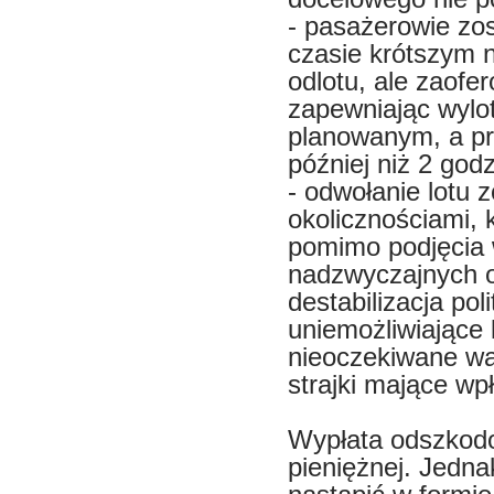
- pasażerowie zos
czasie krótszym 
odlotu, ale zaofe
zapewniając wylot
planowanym, a pr
później niż 2 go
- odwołanie lotu
okolicznościami, 
pomimo podjęcia 
nadzwyczajnych o
destabilizacja po
uniemożliwiające 
nieoczekiwane wa
strajki mające wp
Wypłata odszkodo
pieniężnej. Jedn