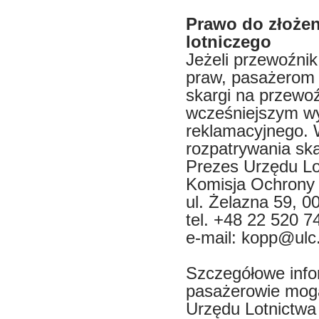
Prawo do złożen
lotniczego
Jeżeli przewoźnik
praw, pasażerom 
skargi na przewo
wcześniejszym w
reklamacyjnego.
rozpatrywania ska
Prezes Urzędu Lo
Komisja Ochrony
ul. Żelazna 59, 
tel. +48 22 520 7
e-mail: kopp@ulc.
Szczegółowe info
pasażerowie mogą
Urzędu Lotnictwa