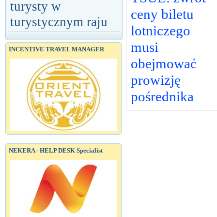
turysty w
ceny biletu
turystycznym raju
lotniczego
musi
INCENTIVE TRAVEL MANAGER
obejmować
prowizję
pośrednika
NEKERA - HELP DESK Specialist