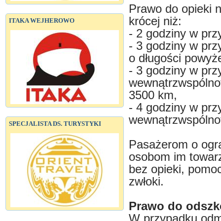
Prawo do opieki n
krócej niż:
ITAKA WEJHEROWO
- 2 godziny w pr
- 3 godziny w pr
o długości powyż
- 3 godziny w prz
wewnątrzwspólnot
3500 km,
- 4 godziny w prz
wewnątrzwspólno
SPECJALISTA DS. TURYSTYKI
Pasażerom o ogran
osobom im towar
bez opieki, pomo
zwłoki.
Prawo do odsz
W przypadku odmo