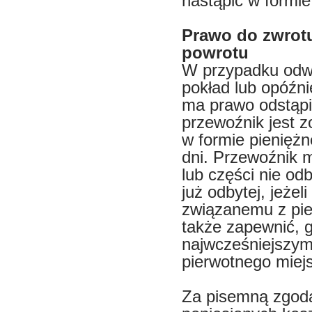
nastąpić w formie
Prawo do zwrotu
powrotu
W przypadku odwo
pokład lub opóźni
ma prawo odstąp
przewoźnik jest 
w formie pieniężn
dni. Przewoźnik 
lub części nie od
już odbytej, jeżel
związanemu z pie
także zapewnić, g
najwcześniejszym
pierwotnego miejs
Za pisemną zgodą