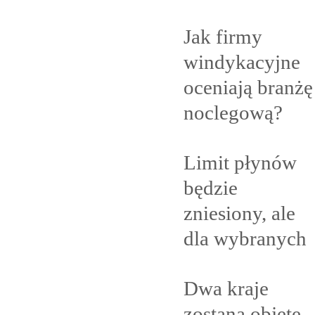
Jak firmy
windykacyjne
oceniają branżę
noclegową?
Limit płynów
będzie
zniesiony, ale
dla
wybranych
Dwa kraje
zostaną objęte