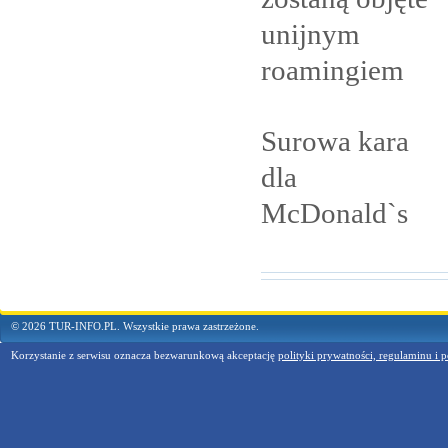
unijnym
roamingiem
Surowa kara
dla
McDonald`s
© 2026 TUR-INFO.PL. Wszystkie prawa zastrzeżone.
Korzystanie z serwisu oznacza bezwarunkową akceptację
polityki prywatności, regulaminu i p