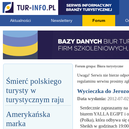
Aktualności
Newslettery
Forum
O
Forum grupa:
Biura turystyczne
Uwaga! Serwis nie bierze odpo
Śmierć polskiego
regulaminu serwisu prosimy zgł
turysty w
Wycieczka do Jeroz
turystycznym raju
Data wysłania:
2012-07-02
Serdecznie zapraszamy na
Amerykańska
biurem YALLA EGIPT i o
(Polka), która odbywa się 
marka
Sheikh w godzinach 19:00