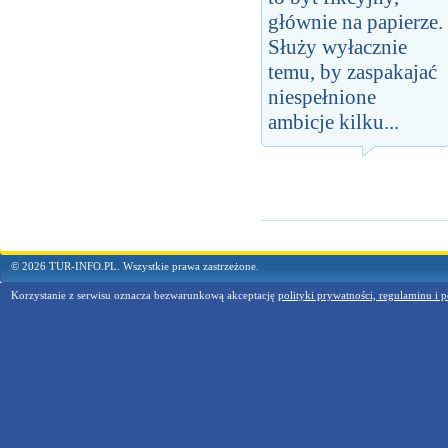
głównie na papierze.
Służy wyłacznie
temu, by zaspakajać
niespełnione
ambicje kilku...
© 2026 TUR-INFO.PL. Wszystkie prawa zastrzeżone.
Korzystanie z serwisu oznacza bezwarunkową akceptację
polityki prywatności, regulaminu i p