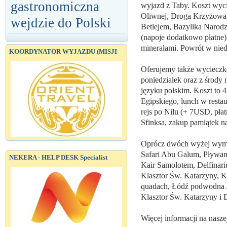
gastronomiczna
wyjazd z Taby. Koszt wyc
Oliwnej, Droga Krzyżowa,
wejdzie do Polski
Betlejem, Bazylika Narodz
(napoje dodatkowo płatne
minerałami. Powrót w nie
KOORDYNATOR WYJAZDU (MISJI
Oferujemy także wycieczkę
poniedziałek oraz z środ
języku polskim. Koszt to
Egipskiego, lunch w resta
rejs po Nilu (+ 7USD, płat
Sfinksa, zakup pamiątek n
Oprócz dwóch wyżej wymie
Safari Abu Galum, Pływani
NEKERA - HELP DESK Specialist
Kair Samolotem, Delfinar
Klasztor Św. Katarzyny, K
quadach, Łódź podwodna A
Klasztor Św. Katarzyny i
Więcej informacji na nasze