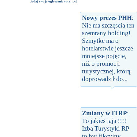
dodaj swoje ogłoszenie tutaj [+]
Nowy prezes PHH
:
Nie ma szczęscia ten
szemrany holding!
Szmytke ma o
hotelarstwie jeszcze
mniejsze pojęcie,
niż o promocji
turystycznej, ktorą
doprowadził do...
Zmiany w ITRP
:
To jakieś jaja !!!!
Izba Turystyki RP
to byt fikcyjny,