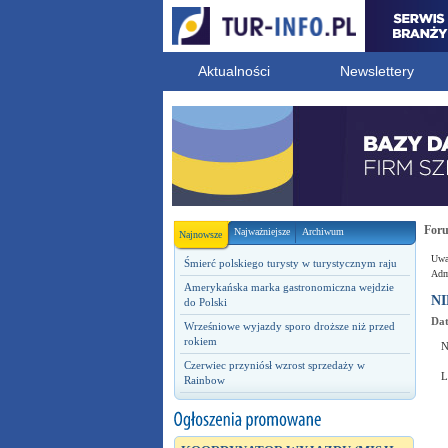
Aktualności
Newslettery
For
Najważniejsze
Archiwum
Najnowsze
Uwag
Śmierć polskiego turysty w turystycznym raju
Admi
Amerykańska marka gastronomiczna wejdzie
NI
do Polski
Dat
Wrześniowe wyjazdy sporo droższe niż przed
rokiem
N
Czerwiec przyniósł wzrost sprzedaży w
L
Rainbow