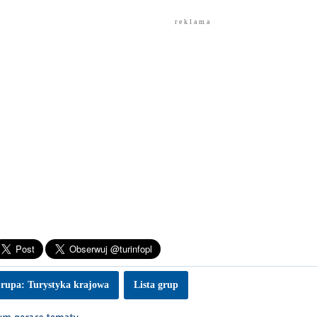
r e k l a m a
rupa: Turystyka krajowa
Lista grup