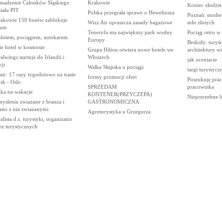
madzenie Członków Śląskiego
Krakowie
Koniec złodziej
iału PIT
Polska przegrała sprawe o Heweliusza
Poznań: modern
akowie 150 busów zablokuje
Wizz Air upraszcza zasady bagażowe
mln złotych
rum
Teneryfa ma największy park wodny
Pociąg retro w
lotem, pociągiem, autokarem
Europy
Beskidy: turyś
ie hotel w kosmosie
Grupa Hilton otwiera nowe hotele we
architektury wi
alwings startuje do Irlandii i
Włoszech
jak oceniacie
ji
Walka Słupska o pociągi
targi turystycz
ir: 17 razy tygodniowo na trasie
formy promocji ofert
Poszukuję prac
sk - Oslo
SPRZEDAM
pracownika
żka na wakacje
KONTENER(PRZYCZEPA)
Niepotrzebne l
yslenia zwiazane z branza i
GASTRONOMICZNA
ami z nia zwiazanymi
Agroturystyka u Grzegorza
alista d.s. turystyki, organizator
ez turystycznych