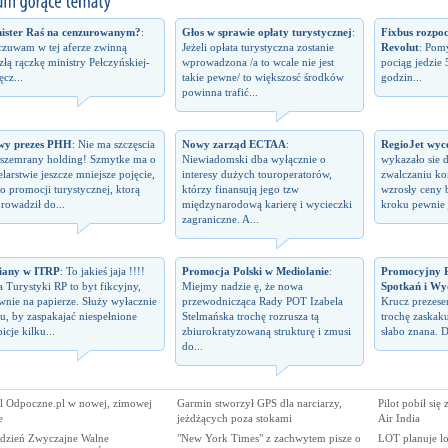
ister Raś na cenzurowanym?
:
Głos w sprawie opłaty turystycznej
:
Fixbus rozpo
zuwam w tej aferze zwinną
Jeżeli opłata turystyczna zostanie
Revolut
: Pomy
izłą rączkę ministry Pełczyńskiej-
wprowadzona /a to wcale nie jest
pociąg jedzie 
ęcz...
takie pewne/ to większosć środków
godzin...
powinna trafić...
wy prezes PHH
: Nie ma szczęscia
Nowy zarząd ECTAA
:
RegioJet wyco
 szemrany holding! Szmytke ma o
Niewiadomski dba wyłącznie o
wykazało sie 
elarstwie jeszcze mniejsze pojęcie,
interesy dużych touroperatorów,
zwalczaniu kon
 o promocji turystycznej, ktorą
którzy finansują jego tzw
wzrosły ceny 
rowadził do...
międzynarodową karierę i wycieczki
kroku pewnie j
zagraniczne. A...
iany w ITRP
: To jakieś jaja !!!!
Promocja Polski w Mediolanie
:
Promocyjny P
a Turystyki RP to byt fikcyjny,
Miejmy nadzie ę, że nowa
Spotkań i Wy
wnie na papierze. Służy wyłacznie
przewodnicząca Rady POT Izabela
Krucz prezes
u, by zaspakajać niespełnione
Stelmańska trochę rozrusza tą
trochę zaskaku
icje kilku...
zbiurokratyzowaną strukturę i zmusi
słabo znana. D
do...
al Odpoczne.pl w nowej, zimowej
Garmin stworzył GPS dla narciarzy,
Pilot pobił się
e
jeżdżących poza stokami
Air India
ydzień Zwyczajne Walne
"New York Times" z zachwytem pisze o
LOT planuje l