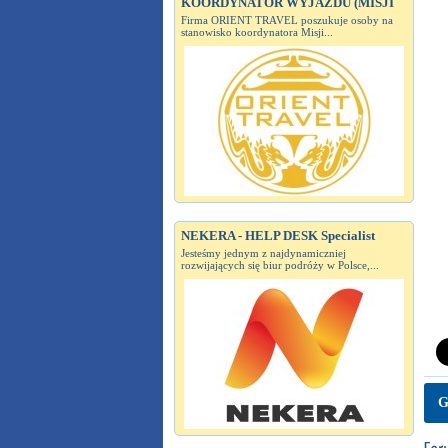
KOORDYNATOR WYJAZDU (MISJI
Firma ORIENT TRAVEL poszukuje osoby na
stanowisko koordynatora Misji...
NEKERA - HELP DESK Specialist
Jesteśmy jednym z najdynamiczniej
rozwijających się biur podróży w Polsce,...
G