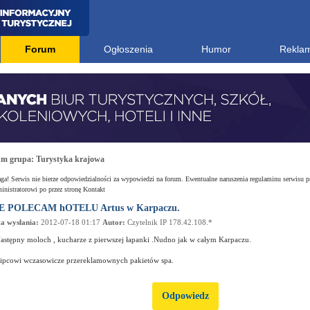
Forum
Ogłoszenia
Humor
Rekla
um grupa:
Turystyka krajowa
a! Serwis nie bierze odpowiedzialności za wypowiedzi na forum. Ewentualne naruszenia regulaminu serwisu p
nistratorowi po przez stronę Kontakt
E POLECAM hOTELU Artus w Karpaczu.
a wysłania:
2012-07-18 01:17
Autor:
Czytelnik IP 178.42.108.*
astępny moloch , kucharze z pierwszej łapanki .Nudno jak w całym Karpaczu.
ipcowi wczasowicze przereklamownych pakietów spa.
Odpowiedz