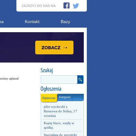
ZAJRZYJ DO NAS NA:
ma
Kontakt
Bazy
rosimy zgłaszać
Kategorie
Najnowsze
pilot wycieczki z
Rzeszowa do Soliny, 17
września
Kupię biuro, wejdę w
spółkę.
Specjalista ds. turystyki