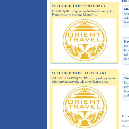
SPECJALISTA DS SPRZEDAŻY
Min
OBOWIĄZKI: - Sprzedaż biletów lotniczych, -
wyc
Kompleksowa obsługa klientów...
ośl
Nał
No
ten
hot
niż
dop
SPECJALISTA DS. TURYSTYKI
Zm
ZAKRES OBOWIĄZKÓW: - przygotowywanie
ofert turystycznych, ich sprawdzanie oraz...
Izb
głó
tem
amb
Port
szaci
Za t