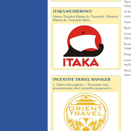
Zgro
Oddz
ITAKA WEJHEROWO
W Kr
cent
Starszy Doradca Klienta ds. Turystyki / Doradca
Klienta ds. Turystyki Salon...
Samo
Będz
Centr
Szkoc
Ryana
Gdań
Ksią
przem
studi
Specj
impr
INCENTIVE TRAVEL MANAGER
1. Zakres obowiązków: - Tworzenie oraz
prezentowanie ofert wyjazdów grupowych,...