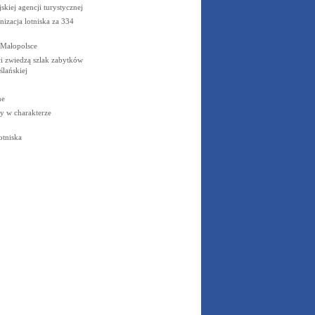
skiej agencji turystycznej
izacja lotniska za 334
 Małopolsce
ci zwiedzą szlak zabytków
ślańskiej
ne
y w charakterze
otniska