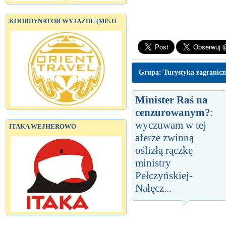
KOORDYNATOR WYJAZDU (MISJI
Grupa: Turystyka zagranic
Minister Raś na
cenzurowanym?
:
wyczuwam w tej
ITAKA WEJHEROWO
aferze zwinną
oślizłą rączkę
ministry
Pełczyńskiej-
Nałęcz...