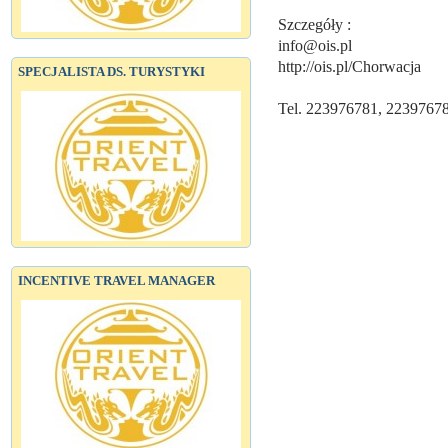
Szczegóły :
info@ois.pl
http://ois.pl/Chorwacja
SPECJALISTA DS. TURYSTYKI
Tel. 223976781, 2239767
INCENTIVE TRAVEL MANAGER