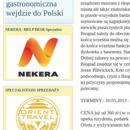
gastronomiczna
urządzono muzeum z ekspo
miasta ale także znalezis
wejdzie do Polski
to przede wszystkim bardz
usytuowane są najpiękniejs
niewielu piaszczystych pla
NEKERA - HELP DESK Specialist
Biograd należy do obecnie
końca września można się 
do końca września funkcjo
dyskoteka z basenem). Sta
Dobrej zabawy na pewno n
Biograd znajduje się w cen
Jezior Plitwickich, Krki 
podwodnego, czyni z Biog
tej przyczyny proponujemy
polecamy.
SPECJALISTA DS SPRZEDAŻY
TERMINY - 10.05.2013 - 
CENA już od 360 zł ( w cen
opieka rezydenta, podatek
Oferta z wyżywieniem lub