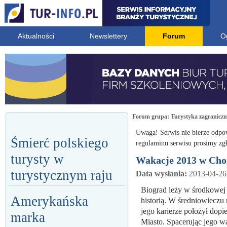
Aktualności
Newslettery
Forum
O
Forum grupa:
Turystyka zagranicz
Uwaga! Serwis nie bierze odpo
Śmierć polskiego
regulaminu serwisu prosimy zgł
turysty w
Wakacje 2013 w Chor
turystycznym raju
Data wysłania:
2013-04-26
Biograd leży w środkowej 
Amerykańska
historią. W średniowieczu 
jego karierze położył dop
marka
Miasto. Spacerując jego w