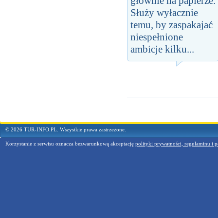
głównie na papierze.
Służy wyłacznie
temu, by zaspakajać
niespełnione
ambicje kilku...
© 2026 TUR-INFO.PL. Wszystkie prawa zastrzeżone.
Korzystanie z serwisu oznacza bezwarunkową akceptację
polityki prywatności, regulaminu i p