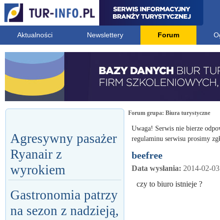
Aktualności
Newslettery
Forum
O
Forum grupa:
Biura turystyczne
Uwaga! Serwis nie bierze odpo
Agresywny pasażer
regulaminu serwisu prosimy zgł
Ryanair z
beefree
wyrokiem
Data wysłania:
2014-02-03
czy to biuro istnieje ?
Gastronomia patrzy
na sezon z nadzieją,