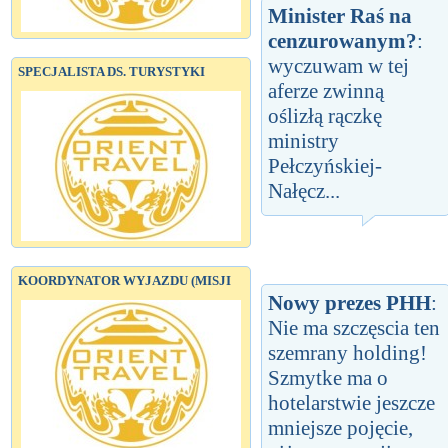
Minister Raś na
cenzurowanym?
:
wyczuwam w tej
SPECJALISTA DS. TURYSTYKI
aferze zwinną
oślizłą rączkę
ministry
Pełczyńskiej-
Nałęcz...
KOORDYNATOR WYJAZDU (MISJI
Nowy prezes PHH
:
Nie ma szczęscia ten
szemrany holding!
Szmytke ma o
hotelarstwie jeszcze
mniejsze pojęcie,