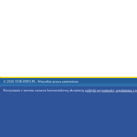
© 2026 TUR-INFO.PL. Wszystkie prawa zastrzeżone.
Korzystanie z serwisu oznacza bezwarunkową akceptację
polityki prywatności, regulaminu i p