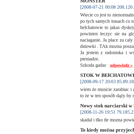
MONSTER
[2008-07-21 00:08 208.120.
Wiecie co jest to nienormaln
po tych samych trasach co na
belchatowie to jakas dyskr
powinien leczyc sie na g
naciaganie. Ja place za cal
dniowki . TAk mozna poszale
Ja jestem z radomska i ws
pieniadze.
Szkoda gadac
odpowiedz »
STOK W BEłCHATOW
[2008-09-17 20:03 85.89.18
wiem że musicie zarabiac i z
to że w ten sposób dąży by m
Nowy stok narciarski w
[2008-11-26 19:51 79.185.2
skadal i tlko tle mozna powi
To kiedy można przyjec