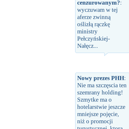
cenzurowanym?
:
wyczuwam w tej
aferze zwinną
oślizłą rączkę
ministry
Pełczyńskiej-
Nałęcz...
Nowy prezes PHH
:
Nie ma szczęscia ten
szemrany holding!
Szmytke ma o
hotelarstwie jeszcze
mniejsze pojęcie,
niż o promocji
turystycznej, ktorą