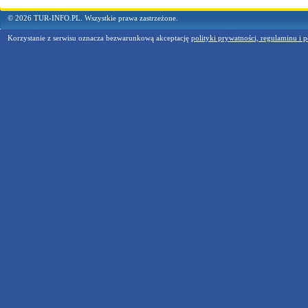
© 2026 TUR-INFO.PL. Wszystkie prawa zastrzeżone.
Korzystanie z serwisu oznacza bezwarunkową akceptację
polityki prywatności, regulaminu i p