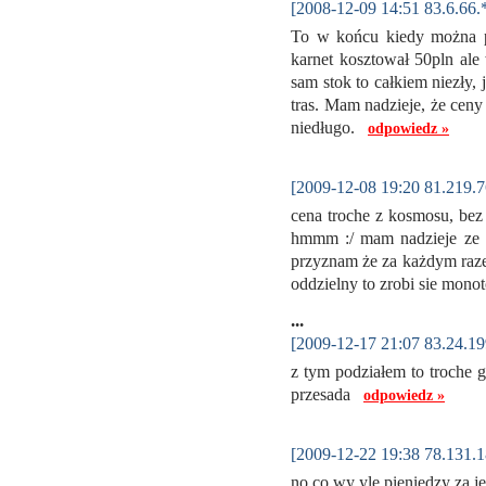
[2008-12-09 14:51 83.6.66.
To w końcu kiedy można p
karnet kosztował 50pln al
sam stok to całkiem niezły, 
tras. Mam nadzieje, że ceny
niedługo.
odpowiedz »
[2009-12-08 19:20 81.219.7
cena troche z kosmosu, bez j
hmmm :/ mam nadzieje ze n
przyznam że za każdym razem 
oddzielny to zrobi sie mon
...
[2009-12-17 21:07 83.24.19
z tym podziałem to troche gł
przesada
odpowiedz »
[2009-12-22 19:38 78.131.1
no co wy yle pieniedzy za j