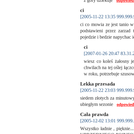
z gory dziekuje
odpowied
ci
[2005-11-22 13:35 999.999.
ci co mowia ze jest tanio w
podstawieni przez zarzad 
pojedzie i bedzie napychac
ci
[2007-01-26 20:47 83.31.
wiesz co koleś żałosny j
chwilach na tej oślej łącz
w roku, potrzebuje szuso
Lekka przesada
[2005-11-22 23:03 999.999.
siedem złotych za minutowy
ubiegłym sezonie
odpowied
Cała prawda
[2005-12-02 13:01 999.999.
Wszystko ładnie , piękn