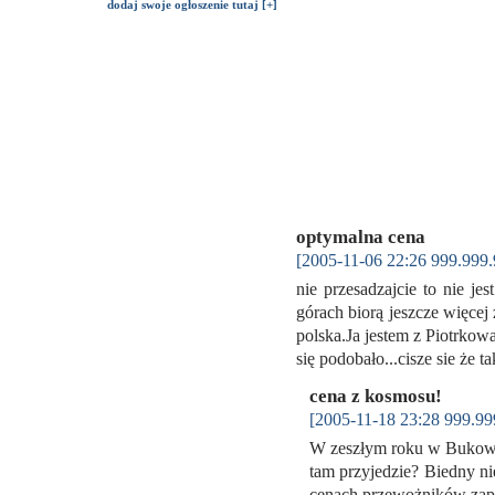
dodaj swoje ogłoszenie tutaj [+]
optymalna cena
[2005-11-06 22:26 999.999.
nie przesadzajcie to nie je
górach biorą jeszcze więcej 
polska.Ja jestem z Piotrkow
się podobało...cisze sie że 
cena z kosmosu!
[2005-11-18 23:28 999.99
W zeszłym roku w Bukowin
tam przyjedzie? Biedny ni
cenach przewożników zapł