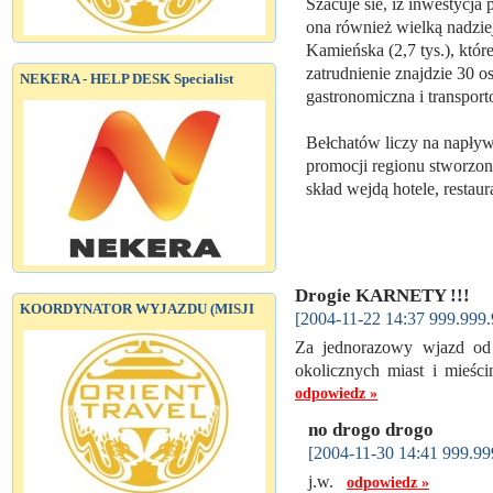
Szacuje sie, iż inwestycja p
ona również wielką nadzie
Kamieńska (2,7 tys.), któr
zatrudnienie znajdzie 30 o
NEKERA - HELP DESK Specialist
gastronomiczna i transpor
Bełchatów liczy na napływ
promocji regionu stworzona
skład wejdą hotele, restau
Drogie KARNETY !!!
KOORDYNATOR WYJAZDU (MISJI
[2004-11-22 14:37 999.999.
Za jednorazowy wjazd od 
okolicznych miast i mieśc
odpowiedz »
no drogo drogo
[2004-11-30 14:41 999.99
j.w.
odpowiedz »