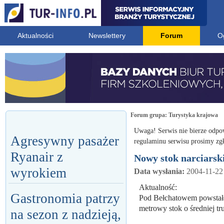
Aktualności
Newslettery
Forum
O
Forum grupa:
Turystyka krajowa
Uwaga! Serwis nie bierze odpo
Agresywny pasażer
regulaminu serwisu prosimy zgł
Ryanair z
Nowy stok narciarsk
wyrokiem
Data wysłania:
2004-11-22
Aktualność:
Gastronomia patrzy
Pod Bełchatowem powstała 
metrowy stok o średniej tr
na sezon z nadzieją,