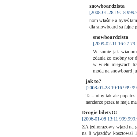
snowboardzista
[2008-01-28 19:18 999.
nom właśnie a byłeś tam 
dla snowboard sa fajne 
snowboardzista
[2009-02-11 16:27 79.
W sumie jak wiadomo 
zdania żo osobny tor d
w wielu miejscach tr
moda na snowboard j
jak to?
[2008-01-28 19:16 999.99
Ta... niby tak ale popatrz
narziarze przez ta maja m
Drogie bilety!!!
[2006-01-08 13:11 999.999.
ZA jednorazowy wjazd na gó
na 8 wjazdów kosztował 12 