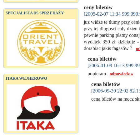
ceny biletów
SPECJALISTA DS SPRZEDAŻY
[2005-02-07 11:34 999.999.
juz widze te tlumy przy ceni
przy tej dlugosci caly dzie
pewnie parking platny conajm
wydatek 350 zł. dziekuje -
dorabiac jakis fagasów ?
o
cena biletów
[2006-01-09 16:13 999.99
popieram
odpowiedz »
ITAKA WEJHEROWO
cena biletów
[2006-09-30 22:02 82.1
cena biletów na mecz sk