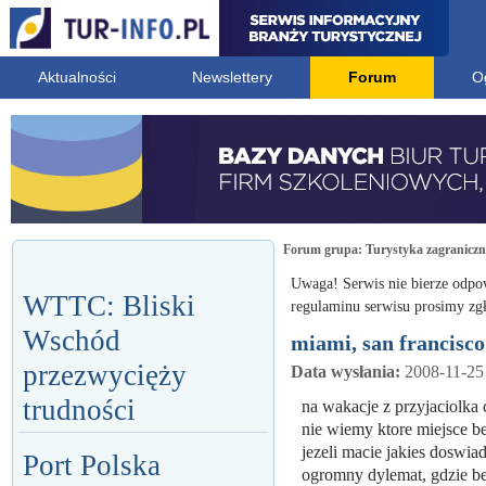
Aktualności
Newslettery
Forum
O
Forum grupa:
Turystyka zagranicz
Uwaga! Serwis nie bierze odpo
WTTC: Bliski
regulaminu serwisu prosimy zgł
Wschód
miami, san francisco
przezwycięży
Data wysłania:
2008-11-25
trudności
na wakacje z przyjaciolka 
nie wiemy ktore miejsce be
jezeli macie jakies doswi
Port Polska
ogromny dylemat, gdzie be