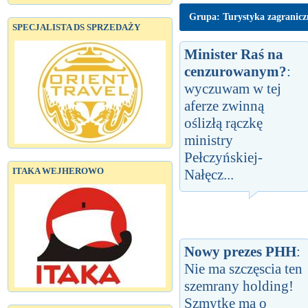
Grupa: Turystyka zagranic
SPECJALISTA DS SPRZEDAŻY
Minister Raś na
cenzurowanym?
:
wyczuwam w tej
aferze zwinną
oślizłą rączkę
ministry
Pełczyńskiej-
ITAKA WEJHEROWO
Nałęcz...
Nowy prezes PHH
:
Nie ma szczęscia ten
szemrany holding!
Szmytke ma o