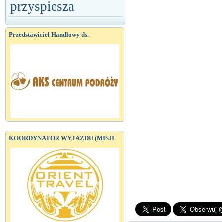
przyspiesza
Przedstawiciel Handlowy ds.
KOORDYNATOR WYJAZDU (MISJI