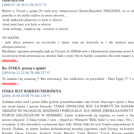
ODRADZAM
[2009-07-30 20:11 84.10.57.*]
Bylem w Turcjii z grupa 26 osob przy miejscowosci Kemer.Rezydent TRAGEDIA, to co maj
prawda co tez mialo wplyw na moje zdrowie....
-brak siatkowki plazowej co bylo w ofercie
-brak mini baru vco bylo w ofercie
-brak serfingu , kajakow itp...rowniez w ofercie
TO WAZNE:
- jesli placa panstwo za wycieczke i stanie wam sie krzywda to i tak musicie pon
ubezpieczeniowe...
Placilismy ogromne pieniądze (jak na Turcje) ok 4000zł/osob z klimatyzacja ustawiana przez h
(oczywiscie brak informacji na stroinie Itaki o tym) Jest to bardzo uciazliwe dla osob majac
odpowiedz »
Re: ITAKA- proszę o opinie!
[2010-04-21 22:56 79.186.217.*]
To właśnie Cię zostawią !! Bez informacji, bez widkoków na przyszłość . Patrz Egipt !!! I 
odpowiedz »
ITAKA JEST BARDZO NIERÓWNA
[2010-10-06 03:09 79.162.129.*]
Zadałam sobie trud i przez kilka godzin przestudiowałam całe forum dotyczące opinii o Itac
ma swoje lepsze i gorsze kierunki. ITAKA CHWALONA JEST ZA POBYTY NA KANA
OBJAZDY PO WŁOSZECH, HISZPANII I PORTUGALII. ZŁE OPINIE ZBIERA ZA POBYTY
EGIPCIE (SZCZEGÓLNIE W SHARMIE). Zatem wyklarowała się sugestia, co warto w Itac
pewno odpuścić. Z Itaką byłam 2 razy - objazd po Włoszech ''Bella Italia'' w tym roku i W-y
wcześniej. Z obu kierunków wystawiam Itace bdb. Wybór Itaki do tych krajów poprzedzony b
forach. Dodam, że jestem bardzo doświadczoną turystką (ogromna część Europy na kontynen
Karaiby, Oman, Emiraty, Jordania, Izrael, Maroko, Egipt, Madera, Turcja, Kanary wielokrot