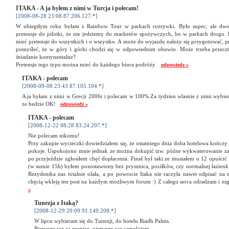
ITAKA - A ja byłem z nimi w Turcja i polecam!
[2008-08-28 23:08 87.206.127.*]
W ubiegtłym roku byłam z Rainbow Tour w parkach rozrywki. Było super, ale dwo
pretensje do pilotki, że nie jedziemy do marketów spożywczych, bo w parkach drogo. 
mieć pretensje do wszystkich i o wszystko. A może do wyjazdu należy się przygotować, p
pomyśleć, że w góry i górki chodzi się w odpowiednim obuwiu. Może trzeba przeczta
śniadanie kontynentalne?
Pretensje tego typu można mieć do każdego biura podróży.
odpowiedz »
ITAKA - polecam
[2008-09-08 23:43 87.105.104.*]
A ja byłam z nimi w Grecji 2006r i polecam w 100%.Za tydzien wlasnie z nimi wybier
ze bedzie OK!
odpowiedz »
ITAKA - polecam
[2008-12-22 08:28 83.24.207.*]
Nie polecam nikomu!
Przy zakupie wycieczki dowiedziałem się, że ostatniego dnia doba hotelowa kończy s
pokoje. Uspokojono mnie jednak ze można dokupić tzw. późne wykwaterowanie za
po przyjeździe zgłosiłem chęć dopłacenia. Finał był taki ze musiałem o 12 opuści
(w sumie 15h) byłem pozostawiony bez prysznica, posiłków, czy normalnej łazienki
Rezydentka nas totalnie olała, a po powrocie Itaka nie raczyła nawet odpisać na 
chęcią wkleję ten post na każdym możliwym forum :) Z całego serca odradzam i n
»
Tunezja z Itaką?
[2008-12-29 20:09 91.149.208.*]
W lipcu wybieram się do Tunezji, do hotelu Riadh Palms.
Pierwszy raz za granicę, pierwszy raz samolotem.