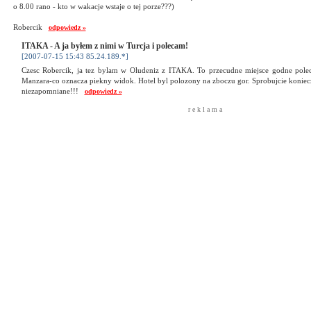
o 8.00 rano - kto w wakacje wstaje o tej porze???)
Robercik
odpowiedz »
ITAKA - A ja byłem z nimi w Turcja i polecam!
[2007-07-15 15:43 85.24.189.*]
Czesc Robercik, ja tez bylam w Oludeniz z ITAKA. To przecudne miejsce godne polec
Manzara-co oznacza piekny widok. Hotel byl polozony na zboczu gor. Sprobujcie koniecz
niezapomniane!!!
odpowiedz »
r e k l a m a