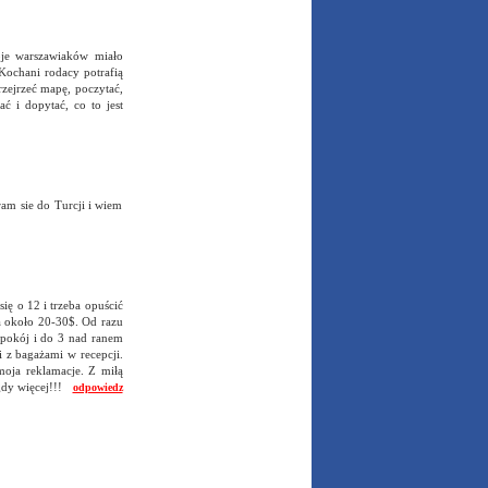
je warszawiaków miało
Kochani rodacy potrafią
rzejrzeć mapę, poczytać,
ć i dopytać, co to jest
am sie do Turcji i wiem
ię o 12 i trzeba opuścić
 około 20-30$. Od razu
ć pokój i do 3 nad ranem
 z bagażami w recepcji.
moja reklamacje. Z miłą
igdy więcej!!!
odpowiedz