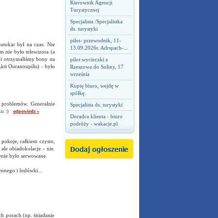
Kierownik Agencji
Turystycznej
Specjalista /Specjalistka
ds. turystyki
pilot- przewodnik, 11-
utokar był na czas. Nie
13.09.2026r. Adrspach-...
 nie było telewizora (a
e i otrzymaliśmy bony na
pilot wycieczki z
kti Ouranoupilis) - było
Rzeszowa do Soliny, 17
września
Kupię biuro, wejdę w
spółkę.
e problemów. Generalnie
Specjalista ds. turystyki
sku :)
odpowiedz »
Doradca klienta - biuro
podróży - wakacje.pl
 pokoje, całkiem czysto,
ale obiadokolacje - nie.
zenie było serwowane.
ennego i lodówki...
ch porach (np. śniadanie