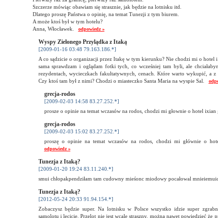
Szczerze mówiąc obawiam się strasznie, jak będzie na lotnisku itd.
Dlatego proszę Państwa o opinię, na temat Tunezji z tym biurem.
A może ktoś był w tym hotelu?
Anna, Włocławek.
odpowiedz »
Wyspy Zielonego Przylądka z Itaką
[2009-01-16 03:48 79.163.186.*]
A co sądzicie o organizacji przez Itakę w tym kierunku? Nie chodzi mi o hotel 
sama sprawdzam i oglądam fotki tych, co wcześniej tam byli, ale chciałab
rezydentach, wycieczkach fakultatywnych, cenach. Które warto wykupić, a z
Czy ktoś tam był z nimi? Chodzi o miasteczko Santa Maria na wyspie Sal.
odp
grecja-rodos
[2009-02-03 14:58 83.27.252.*]
prosze o opinie na temat wczasów na rodos, chodzi mi głownie o hotel ixi
grecja-rodos
[2009-02-03 15:02 83.27.252.*]
proszę o opinie na temat wczasów na rodos, chodzi mi głównie o ho
odpowiedz »
Tunezja z Itaką?
[2009-01-20 19:24 83.11.240.*]
smui chłopakpendziłam tam cudowny mieśonc miodowy pocałowal mnieiemu
Tunezja z Itaką?
[2012-05-24 20:33 91.94.154.*]
Zobaczysz będzie super. Na lotnisku w Polsce wszystko idzie super zgrabn
samolotu i lecicie. Przelot nie jest wcale straszny, można nawet powiedzieć że