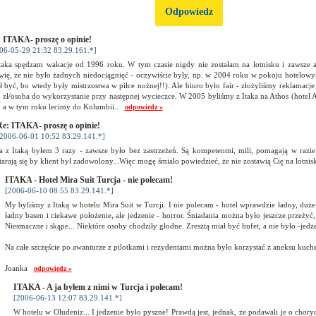
Odpowiedz
 ITAKA- proszę o opinie!
06-05-29 21:32 83.29.161.*]
taka spędzam wakacje od 1996 roku. W tym czasie nigdy nie zostałam na lotnisku i zawsze a
ię, że nie było żadnych niedociągnięć - oczywiście były, np. w 2004 roku w pokoju hotelowym
ł być, bo wtedy były mistrzostwa w piłce nożnej!!). Ale biuro było fair - złożyliśmy reklamacj
 zł/osoba do wykorzystanie przy następnej wycieczce. W 2005 byliśmy z Itaka na Athos (hotel A
, a w tym roku lecimy do Kolumbii..
odpowiedz »
e: ITAKA- proszę o opinie!
2006-06-01 10:52 83.29.141.*]
a z Itaką byłem 3 razy - zawsze było bez zastrzeżeń. Są kompetentni, mili, pomagają w razi
tarają się by klient był zadowolony...Więc mogę śmiało powiedzieć, że nie zostawią Cię na lotni
ITAKA - Hotel Mira Suit Turcja - nie polecam!
[2006-06-10 08:55 83.29.141.*]
My byliśmy z Itaką w hotelu Mira Suit w Turcji. I nie polecam - hotel wprawdzie ładny, duże
ładny basen i ciekawe położenie, ale jedzenie - horror. Śniadania można było jeszcze przeżyć, 
Niesmaczne i skąpe... Niektóre osoby chodziły głodne. Zresztą miał być bufet, a nie było -jed
Na całe szczęście po awanturze z pilotkami i rezydentami można było korzystać z aneksu kuch
Joanka
odpowiedz »
ITAKA - A ja byłem z nimi w Turcja i polecam!
[2006-06-13 12:07 83.29.141.*]
W hotelu w Oludeniz... I jedzenie było pyszne! Prawdą jest, jednak, że podawali je o chory