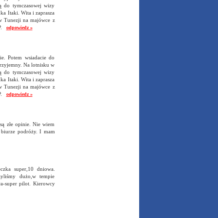
bą do tymczasowej wizy
ka Itaki. Wita i zaprasza
 w Tunezji na majówce z
RP.
odpowiedz »
ie. Potem wsiadacie do
 przyjemny. Na lotnisku w
bą do tymczasowej wizy
ka Itaki. Wita i zaprasza
 w Tunezji na majówce z
RP.
odpowiedz »
 są złe opinie. Nie wiem
m biurze podróży. I mam
czka super,10 dniowa.
zyliśmy dużo,w tempie
a-super pilot. Kierowcy