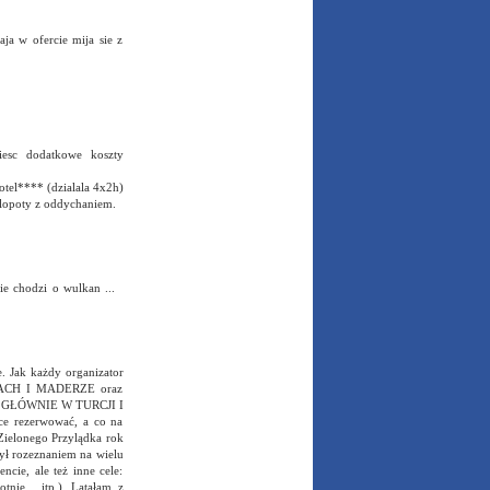
a w ofercie mija sie z
iesc dodatkowe koszty
otel**** (dzialala 4x2h)
e klopoty z oddychaniem.
nie chodzi o wulkan ...
e. Jak każdy organizator
RACH I MADERZE oraz
 GŁÓWNIE W TURCJI I
e rezerwować, a co na
 Zielonego Przylądka rok
ył rozeznaniem na wielu
cie, ale też inne cele:
nie ...itp.). Latałam z