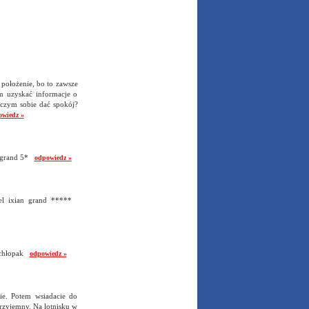
i położenie, bo to zawsze
ym uzyskać informacje o
 czym sobie dać spokój?
owiedz »
an grand 5*
odpowiedz »
tel ixian grand *****
ichłopak
odpowiedz »
ie. Potem wsiadacie do
 przyjemny. Na lotnisku w