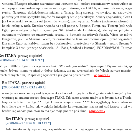
wieloma BP,często również zagranicznymi i powiem tak - polscy organizatorzy rzeczywiście s
odbiegają o standardów np. niemieckich organizatorow, ale ITAKA, w moim odczuciu, wypa
rynku. Najgorsze doświadczenia miałam z Triadą. Inną sprawą, wpływającą na zadowoleni
podróży jest sama specyfika krajów. W rozsądnej cenie poleciłabym Kanary (najbardziej Gran
jak i wycieczki, zwłaszcza od jesieni do wiosny), zachwyca też Madera (zwłaszcza wiosną). 
hoteli i usług w nich. Kiepsko wypada na ogół pobyt w Egipcie, Turcji, czy Tunezji (jeśli wybi
Egipt poleciłabym pobyt z rejsem po Nilu (doskonała kombinacja), ale wybór pobytu 
starannym wyborem po przeczytaniu recenzji o hotelach na różnych forach. Wiem co mów
Hurgadzie, jak i w Sharmie. Wiem, że czasochłonne takie wertowanie opinii przed wyjazdami
Dla mnie Egipt za każdym razem był doskonałym przeżyciem (w Sharmie - resort Dreams W
kompleks 3 hoteli jednego właściciela - Ali Baba, Sindbad i Jasmina). POZDRAWIAM. Tourp
e: ITAKA- proszę o opinie!
2008-02-25 19:14 83.10.109.*]
 lipcu 2007 r. byłam na wycieczce Itaki "W siódmym niebie". Było super! Piękne widoki, s
otele. Jedyny minus to niezbyt dobre jedzenie, ale na wycieczkach do Włoch zawsze marnie
rzech różnych biur). Naprawdę wycieczka jest godna polecenia!!!!!
odpowiedz »
Re: ITAKA- proszę o opinie!
[2008-04-02 12:17 83.12.49.*]
wiesz ja zastanawiam się nad tą wycieczką albo nad drugą też z Itaki ,,naturalnie francja" tylko 
wypisują tu straszne zreczy dotyczące ITAKI. Tak samo zresztą triady a ja byłam już z Triada 
Naprawdę hotel miał być ** i był. U nas w kraju czasem **** tak wyglądają. Nie miałam na
były liche ale w końcu tak wygląda śniadanie kontynentalne. napisz mi coś jeszzce o tej wy
bardzo się waham ponieważ to ma byc moja podróż poślubna
odpowiedz »
Re: ITAKA- proszę o opinie!
[2008-04-22 19:26 83.10.113.*]
Jedź śmiało na tę wycieczkę, wspaniale można na niej wypocząć. Nie ma samego zwie