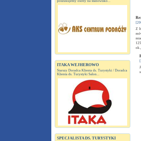
poszukujemy osoby na stanowisko...
Re:
[20
Z I
mów
mia
125
ok.
R
[
ITAKA WEJHEROWO
J
Starszy Doradca Klienta ds. Turystyki / Doradca
s
Klienta ds. Turystyki Salon...
SPECJALISTA DS. TURYSTYKI