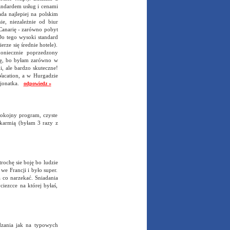
tandardem usług i cenami
da najlepiej na polskim
e, niezależnie od biur
 Canarię - zarówno pobyt
Do tego wysoki standard
erze się średnie hotele).
koniecznie poprzedzony
ię, bo byłam zarówno w
, ale bardzo skuteczne!
acation, a w Hurgadzie
asjonatka.
odpowiedz »
pokojny program, czyste
 karmią (byłam 3 razy z
trochę sie boję bo ludzie
we Francji i było super.
 co narzekać. Sniadania
ciezcce na której byłaś,
dzania jak na typowych