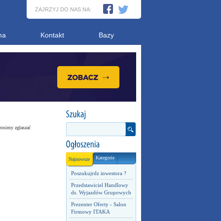
ZAJRZYJ DO NAS NA:
ma
Kontakt
Bazy
rosimy zgłaszać
Kategorie
Najnowsze
Poszukujrdz inwestora ?
Przedstawiciel Handlowy
ds. Wyjazdów Grupowych
Prezenter Oferty - Salon
Firmowy ITAKA