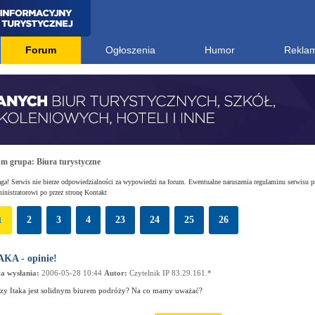
Forum
Ogłoszenia
Humor
Rekla
um grupa:
Biura turystyczne
a! Serwis nie bierze odpowiedzialności za wypowiedzi na forum. Ewentualne naruszenia regulaminu serwisu p
nistratorowi po przez stronę Kontakt
2
3
4
23
24
25
26
1
AKA - opinie!
a wysłania:
2006-05-28 10:44
Autor:
Czytelnik IP 83.29.161.*
zy Itaka jest solidnym biurem podróży? Na co mamy uważać?