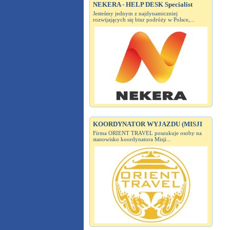
NEKERA - HELP DESK Specialist
Jesteśmy jednym z najdynamiczniej
rozwijających się biur podróży w Polsce,...
KOORDYNATOR WYJAZDU (MISJI
Firma ORIENT TRAVEL poszukuje osoby na
stanowisko koordynatora Misji...