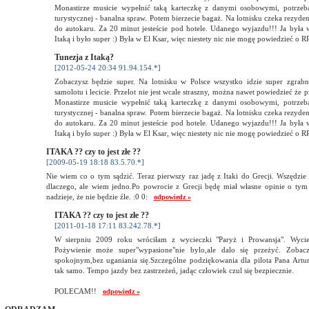
Monastirze musicie wypełnić taką karteczkę z danymi osobowymi, potrze
turystycznej - banalna spraw. Potem bierzecie bagaż. Na lotnisku czeka rezyden
do autokaru. Za 20 minut jesteście pod hotele. Udanego wyjazdu!!! Ja była
Itaką i było super :) Była w El Ksar, więc niestety nic nie mogę powiedzieć o 
Tunezja z Itaką?
[2012-05-24 20:34 91.94.154.*]
Zobaczysz będzie super. Na lotnisku w Polsce wszystko idzie super zgrabn
samolotu i lecicie. Przelot nie jest wcale straszny, można nawet powiedzieć że
Monastirze musicie wypełnić taką karteczkę z danymi osobowymi, potrze
turystycznej - banalna spraw. Potem bierzecie bagaż. Na lotnisku czeka rezyden
do autokaru. Za 20 minut jesteście pod hotele. Udanego wyjazdu!!! Ja była
Itaką i było super :) Była w El Ksar, więc niestety nic nie mogę powiedzieć o 
ITAKA ?? czy to jest złe ??
[2009-05-19 18:18 83.5.70.*]
Nie wiem co o tym sądzić. Teraz pierwszy raz jadę z Itaki do Grecji. Wszędzie
dlaczego, ale wiem jedno.Po powrocie z Grecji będę miał własne opinie o ty
nadzieje, że nie będzie źle. :0 0:
odpowiedz »
ITAKA ?? czy to jest złe ??
[2011-01-18 17:11 83.242.78.*]
W sierpniu 2009 roku wróciłam z wycieczki "Paryż i Prowansja". Wycie
Pożywienie może super"wypasione"nie bylo,ale dalo się przeżyć. Zobac
spokojnym,bez uganiania się.Szczególne podziękowania dla pilota Pana Artur
tak samo. Tempo jazdy bez zastrzeżeń, jadąc człowiek czul się bezpiecznie.
POLECAM!!
odpowiedz »