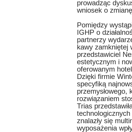
prowadząc dyskus
wniosek o zmianę
Pomiędzy wystąpi
IGHP o działalnośc
partnerzy wydarzen
kawy zamkniętej 
przedstawiciel Ne
estetycznym i no
oferowanym hotel
Dzięki firmie Wint
specyfiką najnow
przemysłowego, k
rozwiązaniem sto
Trias przedstawi
technologicznych 
znalazły się multi
wyposażenia wpły