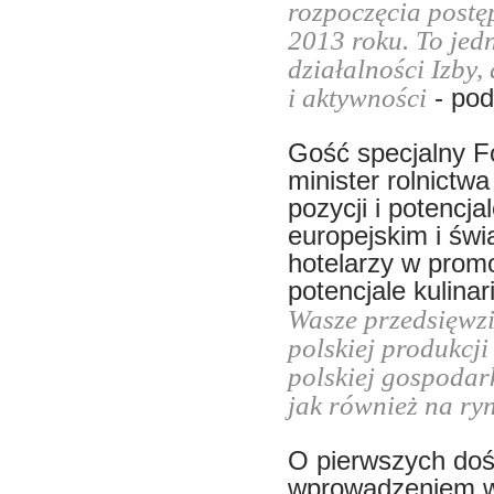
rozpoczęcia post
2013 roku. To jedn
działalności Izby,
i aktywności
- pod
Gość specjalny F
minister rolnictwa
pozycji i potencja
europejskim i świ
hotelarzy w promo
potencjale kulinar
Wasze przedsięwzi
polskiej produkcj
polskiej gospoda
jak również na r
O pierwszych doś
wprowadzeniem w