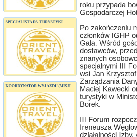
roku przypada bo
Gospodarczej Hot
SPECJALISTA DS. TURYSTYKI
Po zakończeniu m
członków IGHP od
Gala. Wśród gości
dostawców, przedst
znanych osobowoś
specjalnymi III Fo
wsi Jan Krzyszto
Zarządzania Danym
KOORDYNATOR WYJAZDU (MISJI
Maciej Kawecki o
turystyki w Minist
Borek.
III Forum rozpoc
Ireneusza Węgłow
działalności Izby,