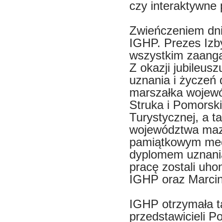
czy interaktywne 
Zwieńczeniem dnia
IGHP. Prezes Izby
wszystkim zaanga
Z okazji jubileus
uznania i życzeń
marszałka wojew
Struka i Pomorski
Turystycznej, a 
województwa maz
pamiątkowym med
dyplomem uznani
pracę zostali uh
IGHP oraz Marcin
IGHP otrzymała t
przedstawicieli Po