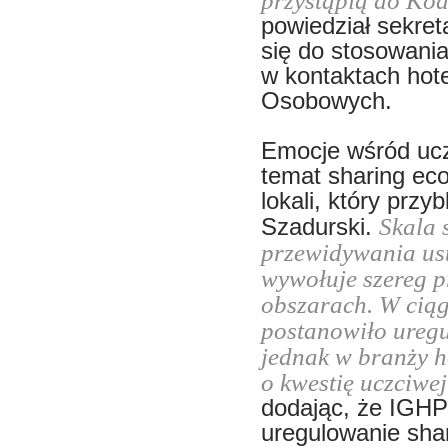
przystąpią do Ko
powiedział sekret
się do stosowani
w kontaktach hot
Osobowych.
Emocje wśród ucz
temat sharing ec
lokali, który prz
Skala 
Szadurski.
przewidywania us
wywołuje szereg 
obszarach. W ciąg
postanowiło uregu
jednak w branży h
o kwestię uczciwej
dodając, że IGHP
uregulowanie sha