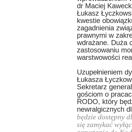
dr Maciej Kawecki
Łukasz Łyczkowsk
kwestie obowiązku
zagadnienia zwią
prawnymi w zakre
wdrażane. Duża c
zastosowaniu mon
warstwowości rea
Uzupełnieniem d
Łukasza Łyczkow
Sekretarz genera
gościom o praca
RODO, który będzi
newralgicznych d
będzie dostępny d
się zamykać wyłąc