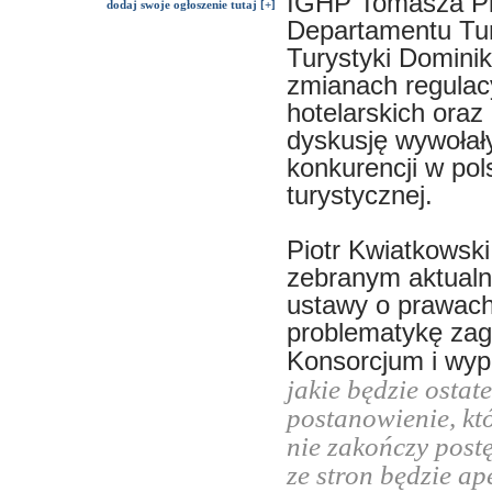
IGHP Tomasza Pie
dodaj swoje ogłoszenie tutaj [+]
Departamentu Tury
Turystyki Dominik
zmianach regulacy
hotelarskich oraz
dyskusję wywołał
konkurencji w pol
turystycznej.
Piotr Kwiatkowsk
zebranym aktualn
ustawy o prawach
problematykę zag
Konsorcjum i wyp
jakie będzie ostate
postanowienie, kt
nie zakończy post
ze stron będzie ap