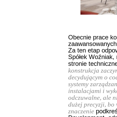
Obecnie prace konc
zaawansowanych i
Za ten etap odp
Spółek Woźniak, n
stronie techniczn
konstrukcja zacz
decydującym o cod
systemy zarządzan
instalacjami i wyk
odczuwalne, ale 
dużej precyzji, bo
znaczenie
podkreś