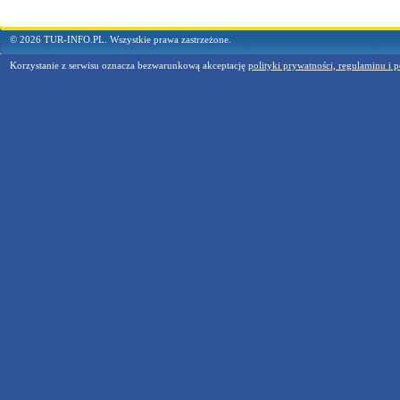
© 2026 TUR-INFO.PL. Wszystkie prawa zastrzeżone.
Korzystanie z serwisu oznacza bezwarunkową akceptację
polityki prywatności, regulaminu i p