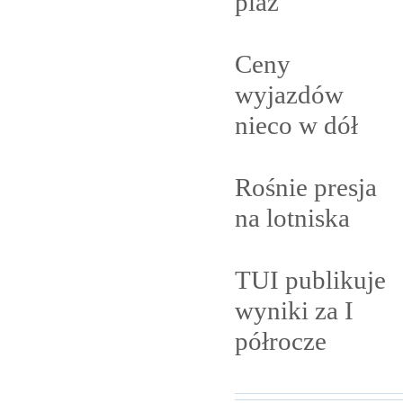
plaż
Ceny
wyjazdów
nieco w
dół
Rośnie presja
na
lotniska
TUI publikuje
wyniki za I
półrocze