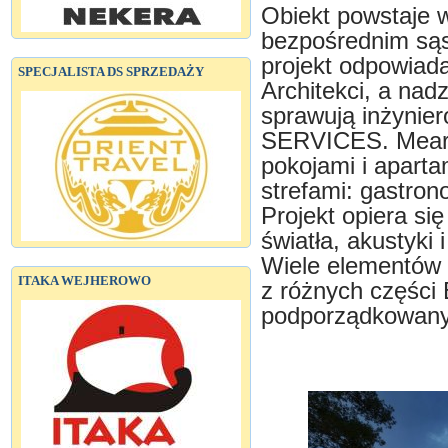
Obiekt powstaje w
bezpośrednim sąs
projekt odpowiad
SPECJALISTA DS SPRZEDAŻY
Architekci, a nad
sprawują inżynier
SERVICES. Mearl 
pokojami i apart
strefami: gastron
Projekt opiera się
światła, akustyki
Wiele elementów
ITAKA WEJHEROWO
z różnych części 
podporządkowany j