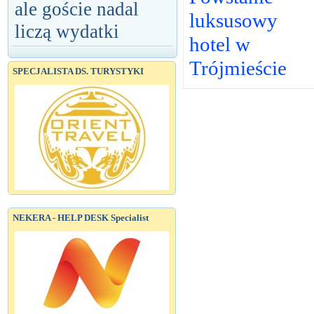
ale goście nadal
luksusowy
liczą wydatki
hotel w
Trójmieście
SPECJALISTA DS. TURYSTYKI
NEKERA - HELP DESK Specialist