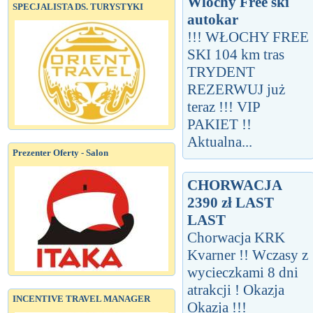
Wlochy Free ski
SPECJALISTA DS. TURYSTYKI
autokar
!!! WŁOCHY FREE
SKI 104 km tras
TRYDENT
REZERWUJ już
teraz !!! VIP
PAKIET !!
Aktualna...
Prezenter Oferty - Salon
CHORWACJA
2390 zł LAST
LAST
Chorwacja KRK
Kvarner !! Wczasy z
wycieczkami 8 dni
atrakcji ! Okazja
INCENTIVE TRAVEL MANAGER
Okazja !!!