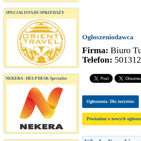
SPECJALISTA DS SPRZEDAŻY
Ogłoszeniodawca
Firma:
Biuro T
Telefon:
501312
NEKERA - HELP DESK Specialist
Ogłoszenia: Dla turystów
Powiadom o nowych ogłosze