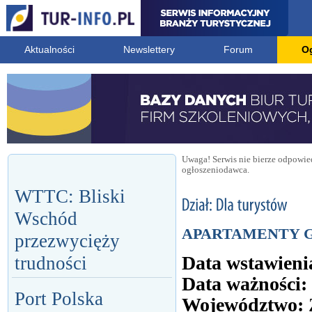
Aktualności
Newslettery
Forum
O
Uwaga! Serwis nie bierze odpowied
ogłoszeniodawca.
WTTC: Bliski
Wschód
APARTAMENTY 
przezwycięży
Data wstawieni
trudności
Data ważności:
Port Polska
Województwo: