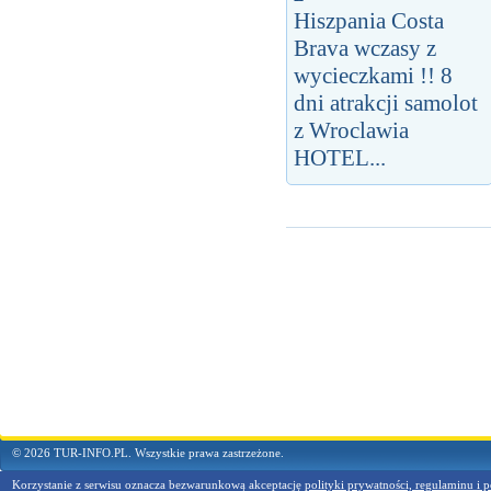
Hiszpania Costa
Brava wczasy z
wycieczkami !! 8
dni atrakcji samolot
z Wroclawia
HOTEL...
© 2026 TUR-INFO.PL. Wszystkie prawa zastrzeżone.
Korzystanie z serwisu oznacza bezwarunkową akceptację
polityki prywatności, regulaminu i p