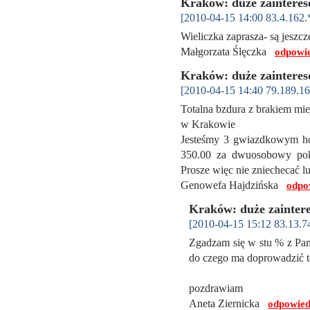
Kraków: duże zainteres
[2010-04-15 14:00 83.4.162.
Wieliczka zaprasza- są jeszc
Małgorzata Ślęczka
odpowi
Kraków: duże zainteres
[2010-04-15 14:40 79.189.16
Totalna bzdura z brakiem m
w Krakowie
Jesteśmy 3 gwiazdkowym hot
350.00 za dwuosobowy pokó
Prosze więc nie zniechecać l
Genowefa Hajdzińska
odpo
Kraków: duże zainter
[2010-04-15 15:12 83.13.7
Zgadzam się w stu % z Pani
do czego ma doprowadzić to
pozdrawiam
Aneta Ziernicka
odpowied