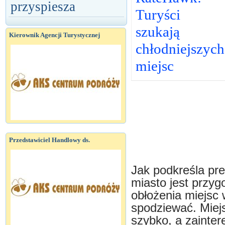
przyspiesza
Turyści
szukają
Kierownik Agencji Turystycznej
chłodniejszych
miejsc
Przedstawiciel Handlowy ds.
Jak podkreśla pr
miasto jest przyg
obłożenia miejsc 
spodziewać. Mie
szybko, a zaintere