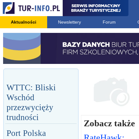
Aktualności
Newslettery
Forum
WTTC: Bliski
Wschód
przezwycięży
trudności
Zobacz także
Port Polska
RateHawk: