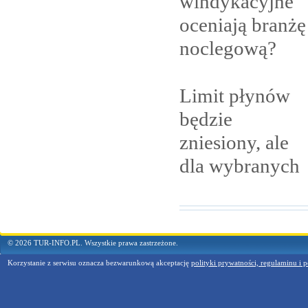
windykacyjne
oceniają branżę
noclegową?
Limit płynów
będzie
zniesiony, ale
dla
wybranych
© 2026 TUR-INFO.PL. Wszystkie prawa zastrzeżone.
Korzystanie z serwisu oznacza bezwarunkową akceptację
polityki prywatności, regulaminu i p