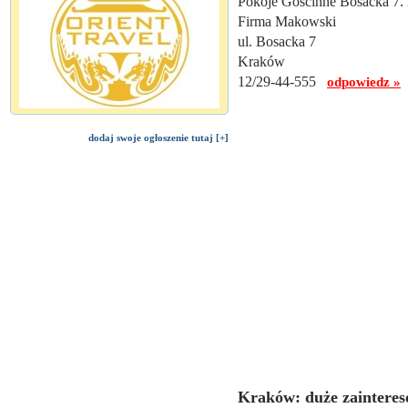
Pokoje Gościnne Bosacka 7. P
Firma Makowski
ul. Bosacka 7
Kraków
12/29-44-555
odpowiedz »
dodaj swoje ogłoszenie tutaj [+]
Kraków: duże zainteres