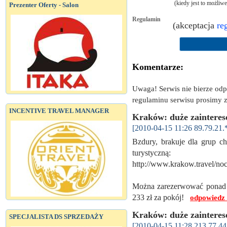
(kiedy jest to możliw
Prezenter Oferty - Salon
Regulamin
(akceptacja
re
Komentarze:
Uwaga! Serwis nie bierze od
regulaminu serwisu prosimy z
INCENTIVE TRAVEL MANAGER
Kraków: duże zainteres
[2010-04-15 11:26 89.79.21.
Bzdury, brakuje dla grup c
turystyczną:
http://www.krakow.travel/noc
Można zarezerwować ponad 16
233 zł za pokój!
odpowiedz
Kraków: duże zainteres
SPECJALISTA DS SPRZEDAŻY
[2010-04-15 11:28 213.77.44