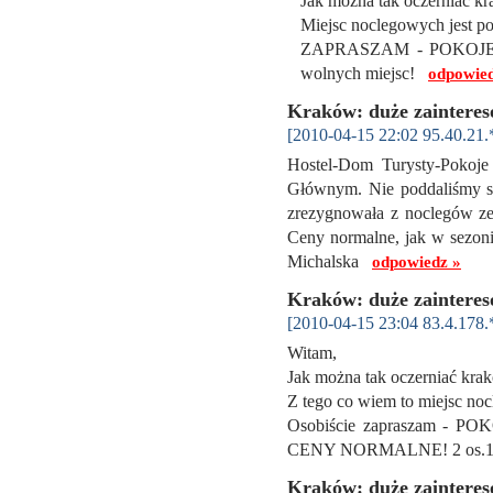
Jak można tak oczerniać kra
Miejsc noclegowych jest po
ZAPRASZAM - POKOJE G
wolnych miejsc!
odpowied
Kraków: duże zainteres
[2010-04-15 22:02 95.40.21.
Hostel-Dom Turysty-Pokoje
Głównym. Nie poddaliśmy si
zrezygnowała z noclegów ze
Ceny normalne, jak w sezoni
Michalska
odpowiedz »
Kraków: duże zainteres
[2010-04-15 23:04 83.4.178.
Witam,
Jak można tak oczerniać krak
Z tego co wiem to miejsc no
Osobiście zapraszam - 
CENY NORMALNE! 2 os.1
Kraków: duże zainteres