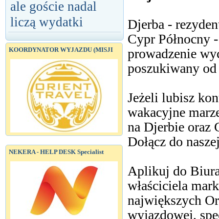
ale goście nadal
liczą wydatki
Djerba - rezyden
Cypr Północny - 
prowadzenie wyc
KOORDYNATOR WYJAZDU (MISJI
poszukiwany od 
Jeżeli lubisz ko
wakacyjne marz
na Djerbie oraz
Dołącz do naszej
NEKERA - HELP DESK Specialist
Aplikuj do Biura
właściciela mar
największych Or
wyjazdowej, spec