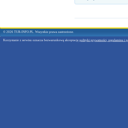
© 2026 TUR-INFO.PL. Wszystkie prawa zastrzeżone.
Korzystanie z serwisu oznacza bezwarunkową akceptację
polityki prywatności, regulaminu i p