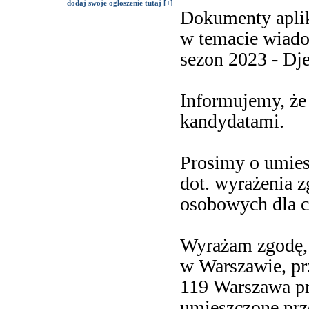
dodaj swoje ogłoszenie tutaj [+]
Dokumenty aplika
w temacie wiado
sezon 2023 - Dj
Informujemy, że
kandydatami.
Prosimy o umies
dot. wyrażenia 
osobowych dla ce
Wyrażam zgodę, a
w Warszawie, prz
119 Warszawa pr
umieszczone pr