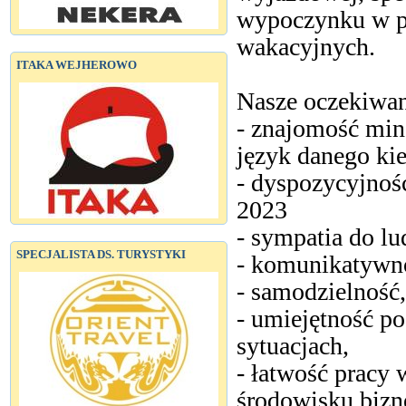
wypoczynku w p
wakacyjnych.
ITAKA WEJHEROWO
Nasze oczekiwan
- znajomość min.
język danego ki
- dyspozycyjność
2023
- sympatia do lu
SPECJALISTA DS. TURYSTYKI
- komunikatywno
- samodzielność
- umiejętność p
sytuacjach,
- łatwość pracy
środowisku biz