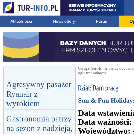
Aktualności
Newslettery
Forum
O
Uwaga! Serwis nie bierze odpowied
ogłoszeniodawca.
Agresywny pasażer
Ryanair z
Sun & Fun Holidays
wyrokiem
Data wstawieni
Gastronomia patrzy
Data ważności:
na sezon z nadzieją,
Województwo: