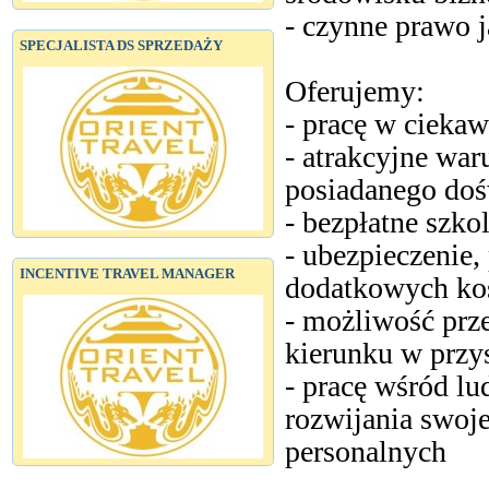
- czynne prawo j
SPECJALISTA DS SPRZEDAŻY
Oferujemy:
- pracę w cieka
- atrakcyjne war
posiadanego doś
- bezpłatne szkol
- ubezpieczenie,
INCENTIVE TRAVEL MANAGER
dodatkowych ko
- możliwość prz
kierunku w przy
- pracę wśród lu
rozwijania swoje
personalnych