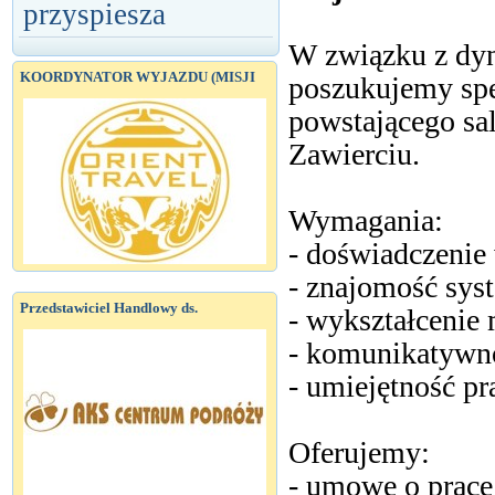
przyspiesza
W związku z dy
KOORDYNATOR WYJAZDU (MISJI
poszukujemy spe
powstającego sa
Zawierciu.
Wymagania:
- doświadczenie 
- znajomość sys
Przedstawiciel Handlowy ds.
- wykształcenie 
- komunikatywn
- umiejętność pr
Oferujemy:
- umowę o pracę 