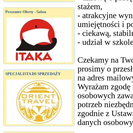
stażem,
Prezenter Oferty - Salon
- atrakcyjne wy
umiejętności i 
- ciekawą, stabi
- udział w szkol
Czekamy na Two
prosimy o przes
SPECJALISTA DS SPRZEDAŻY
na adres mailow
Wyrażam zgodę n
osobowych zawar
potrzeb niezbędn
zgodnie z Ustaw
danych osobowyc