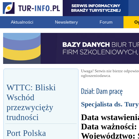
Aktualności
Newslettery
Forum
O
Uwaga! Serwis nie bierze odpowied
ogłoszeniodawca.
WTTC: Bliski
Wschód
Specjalista ds. Tury
przezwycięży
Data wstawieni
trudności
Data ważności:
Port Polska
Województwo: