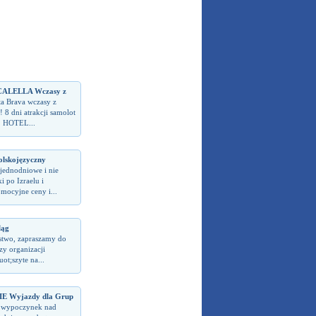
CALELLA Wczasy z
ta Brava wczasy z
 8 dni atrakcji samolot
! HOTEL...
olskojęzyczny
jednodniowe i nie
i po Izraelu i
omocyjne ceny i...
ląg
stwo, zapraszamy do
zy organizacji
t;szyte na...
 Wyjazdy dla Grup
 wypoczynek nad