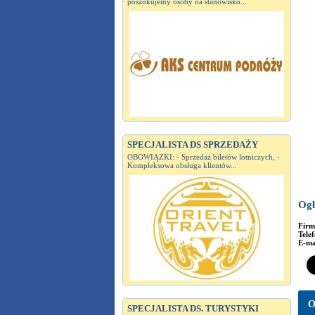
poszukujemy osoby na stanowisko...
SPECJALISTA DS SPRZEDAŻY
OBOWIĄZKI: - Sprzedaż biletów lotniczych, -
Kompleksowa obsługa klientów...
Ogł
Fir
Tele
E-ma
O
SPECJALISTA DS. TURYSTYKI