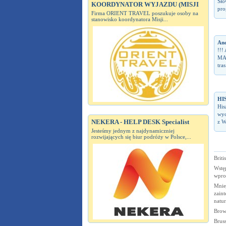
Sło
KOORDYNATOR WYJAZDU (MISJI
pro
Firma ORIENT TRAVEL poszukuje osoby na
stanowisko koordynatora Misji...
And
!!!
MA
tra
HI
His
wyc
NEKERA - HELP DESK Specialist
z W
Jesteśmy jednym z najdynamiczniej
rozwijających się biur podróży w Polsce,...
Briti
Wstę
wpro
Mniej
zain
natu
Browa
Bruss