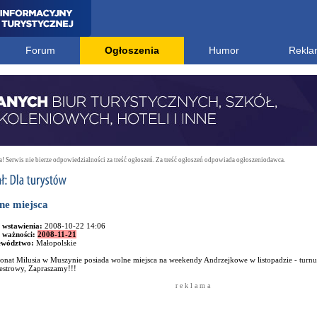
Forum
Ogłoszenia
Humor
Rekla
 Serwis nie bierze odpowiedzialności za treść ogłoszeń. Za treść ogłoszeń odpowiada ogłoszeniodawca.
ne miejsca
 wstawienia:
2008-10-22 14:06
 ważności:
2008-11-21
ewództwo:
Małopolskie
onat Milusia w Muszynie posiada wolne miejsca na weekendy Andrzejkowe w listopadzie - turnu
estrowy, Zapraszamy!!!
r e k l a m a