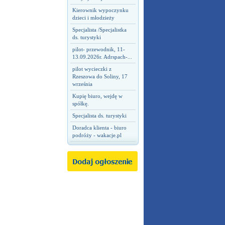
Kierownik wypoczynku
dzieci i młodzieży
Specjalista /Specjalistka
ds. turystyki
pilot- przewodnik, 11-
13.09.2026r. Adrspach-...
pilot wycieczki z
Rzeszowa do Soliny, 17
września
Kupię biuro, wejdę w
spółkę.
Specjalista ds. turystyki
Doradca klienta - biuro
podróży - wakacje.pl