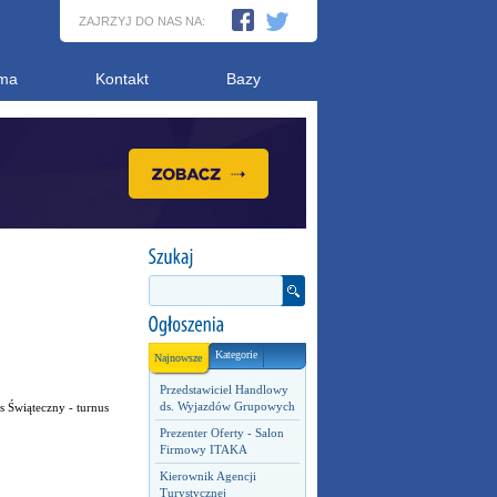
ZAJRZYJ DO NAS NA:
ma
Kontakt
Bazy
Kategorie
Najnowsze
Przedstawiciel Handlowy
ds. Wyjazdów Grupowych
s Świąteczny - turnus
Prezenter Oferty - Salon
Firmowy ITAKA
Kierownik Agencji
Turystycznej