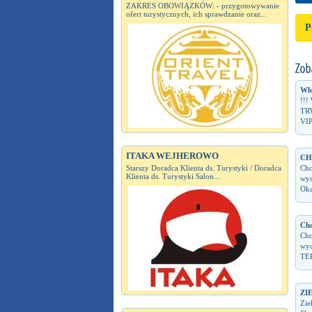
ZAKRES OBOWIĄZKÓW: - przygotowywanie
ofert turystycznych, ich sprawdzanie oraz...
P
Wlo
!!!
TRY
VIP
ITAKA WEJHEROWO
CH
Starszy Doradca Klienta ds. Turystyki / Doradca
Cho
Klienta ds. Turystyki Salon...
wyc
Oka
Cho
Cho
wyc
TER
ZI
Zie