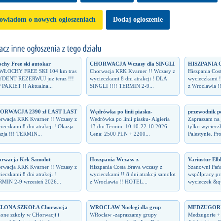
owiadom o nowych ogłoszeniach
Dodaj ogłoszenie
chy Free ski autokar
CHORWACJA Wczasy dla SINGLI
HISZPANIA 
 WŁOCHY FREE SKI 104 km tras
Chorwacja KRK Kvarner !! Wczasy z
Hiszpania Cos
DENT REZERWUJ już teraz !!!
wycieczkami 8 dni atrakcji ! DLA
wycieczkami !!
 PAKIET !! Aktualna...
SINGLI !!!! TERMIN 2-9...
z Wroclawia !
ORWACJA 2390 zł LAST LAST
Wędrówka po linii piasku-
przewodnik p
rwacja KRK Kvarner !! Wczasy z
Wędrówka po linii piasku- Algieria
Zapraszam na 
ieczkami 8 dni atrakcji ! Okazja
13 dni Termin: 10.10-22.10.2026
tylko wycieczk
zja !!! TERMIN...
Cena: 2500 PLN + 2200...
Palestynie. Pr
rwacja Krk Samolot
Hoszpania Wczasy z
Variustur Elb
rwacja KRK Kvarner !! Wczasy z
Hiszpania Costa Brava wczasy z
Szanowni Pań
ieczkami 8 dni atrakcji !
wycieczkami !! 8 dni atrakcji samolot
współpracy pr
MIN 2-9 wrzesień 2026...
z Wroclawia !! HOTEL...
wycieczek &quo
ELONA SZKOŁA Chorwacja
WROCLAW Noclegi dla grup
MEDZUGORIE
lone szkoły w CHorwacji i
WRoclaw -zapraszamy grupy
Medzugorie +