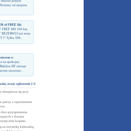
 dniowe pobyty
rminy od sierpnia
 zł FREE Ski
Y FREE SKI 104 km
 REZERWUJ już teraz
T !! Tylko 500...
eziorem w
ca na spokojny
Babilon HF oferuje
iorem otoczone...
odaj swoje ogłoszenie [+]
e ubezpiecza się przy
on patrzy z optymizmem
lowy
chce przyspieszenia
cesyjnych z dwoma
rystycznie krajami
ą na turystykę kulturalną