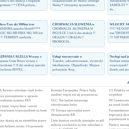
wenii 6 dni atrakcji z bogatym
zorganizowane do Stolicy Dolnego
Adriatykiem 8
gramem ! * CENA pobytu...
Slaska * oferujemy sprawdzone...
SAMOLOT * Te
do...
ora Free ski 300km tras
CHORWACJA SLOWENIA w
WLOCHY 3430
 ANDORA samolot Hotel4****
CHORWACJA -SŁOWENIA W
!!!!! WŁOCH
GIC SKI HB FREE SKI 300 km
PIGUŁCE 5 lub 6 dni atrakcji !!
tras TRYDENT
s !! TERMINY niedziela...
OKAZJA !! OKAZJA !!
!!! VIP PAKIE
PROMOCJA...
SZPANIA CALELLA Wczasy z
Usługi turystycznie w
Noclegi nad j
zpania Costa Brava wczasy z
Transfer, zakwarterowanie, wycieczki
Szukasz miejs
ieczkami !! 8 dni atrakcji samolot
fakultatywne. Objazdówki. Miejsca
wypoczynek? 
roclawia HOTEL...
polonyjnie. Kraj...
domki nad jez
d
sh Airways odwołuje część lotów
Komisja Europejska: Polacy będą
1/5 Polaków ni
zarabiać więcej niż się przypuszcza
wyjeździe
pne porozumienie w sprawie
wadzenia systemu EES
ULC: Nie będzie masowego
JW Constructi
odwoływania lotów
na rynek hote
 miast, więcej tlenu -wzrost
teresowania wypoczynkiem na łonie
TU Europa wprowadza nowe
Europarlament 
ry
ubezpieczenie KR
negocjacji ak
popularnymi tu
ry skarżą się na niestabilne prawo
Linie lotnicze zwróciły pieniądze za pół
miliona voucherów za loty odwołane z
Niemcy stawiaj
els Airlines zwolni 1/4 personelu