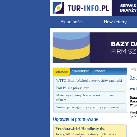
Aktualności
Newslettery
Uwaga!
Najważniejsze
Archiwum
Najnowsze
WTTC: Bliski Wschód przezwycięży trudności
Port Polska przyspiesza
wol
Mniej wykupionych wycieczek niż przed
Data
rokiem
Data
Woj
Śmierć polskiego turysty w turystycznym raju
Pensj
Sylw
Przedstawiciel Handlowy ds.
To my, AKS Centrum Podróży z Chorzowa