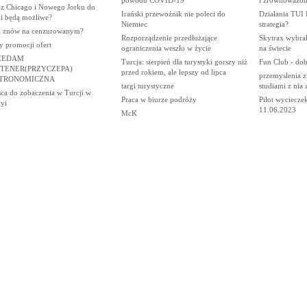
powodu COVID-19
i zrównoważon
 z Chicago i Nowego Jorku do
Irański przewoźnik nie poleci do
Działania TUI 
ki będą możliwe?
Niemiec
strategia?
a znów na cenzurowanym?
Rozporządzenie przedłużające
Skytrax wybrał 
y promocji ofert
ograniczenia weszło w życie
na świecie
ZEDAM
Turcja: sierpień dla turystyki gorszy niż
Fun Club - dob
TENER(PRZYCZEPA)
przed rokiem, ale lepszy od lipca
przemyslenia z
TRONOMICZNA
targi turystyczne
studiami z nia
sca do zobaczenia w Turcji w
Praca w biurze podróży
Pilot wyciecz
yi
11.06.2023
McK