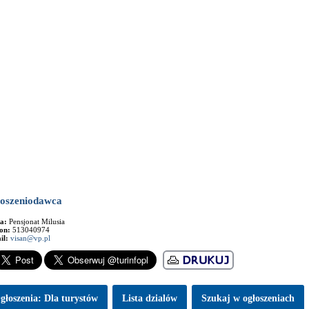
oszeniodawca
ma:
Pensjonat Milusia
fon:
513040974
il:
visan@vp.pl
głoszenia: Dla turystów
Lista dzialów
Szukaj w ogłoszeniach