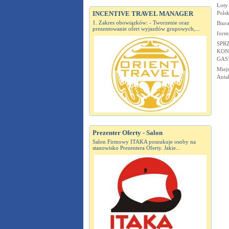
Loty
INCENTIVE TRAVEL MANAGER
Pols
1. Zakres obowiązków: - Tworzenie oraz
Biur
prezentowanie ofert wyjazdów grupowych,...
form
SPR
KON
GAS
Miej
Antal
Prezenter Oferty - Salon
Salon Firmowy ITAKA poszukuje osoby na
stanowisko Prezentera Oferty. Jakie...