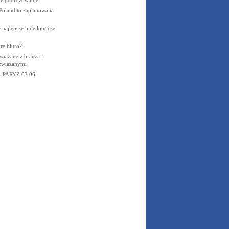
e podróżowanie
Poland to zaplanowana
najlepsze linie lotnicze
re biuro?
wiazane z branza i
 zwiazanymi
ek PARYŻ 07.06-