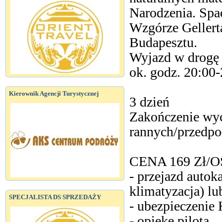
Narodzenia. Spac
Wzgórze Gellert
Budapesztu.
Wyjazd w drogę
ok. godz. 20:00-
Kierownik Agencji Turystycznej
3 dzień
Zakończenie wyc
rannych/przedp
CENA 169 Zł/
- przejazd autok
klimatyzacja) lu
SPECJALISTA DS SPRZEDAŻY
- ubezpieczenie
- opiekę pilota.