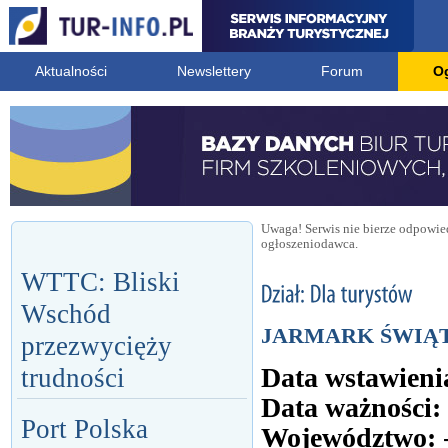
Aktualności
Newslettery
Forum
O
Uwaga! Serwis nie bierze odpowied
ogłoszeniodawca.
WTTC: Bliski
Wschód
JARMARK ŚWIĄT
przezwycięży
Data wstawieni
trudności
Data ważności:
Port Polska
Województwo: