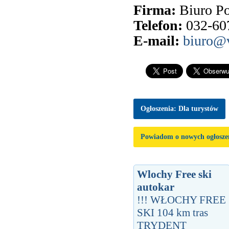
Firma:
Biuro 
Telefon:
032-60
E-mail:
biuro@v
Ogłoszenia: Dla turystów
Powiadom o nowych ogłosze
Wlochy Free ski
autokar
!!! WŁOCHY FREE
SKI 104 km tras
TRYDENT