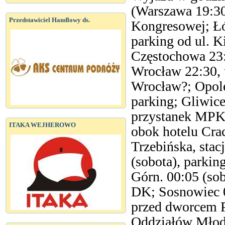
(Warszawa 19:30,
Przedstawiciel Handlowy ds.
Kongresowej; Łó
parking od ul. K
Częstochowa 23:5
Wrocław 22:30, u
Wrocław?; Opole 
parking; Gliwice
przystanek MPK/
ITAKA WEJHEROWO
obok hotelu Crac
Trzebińska, stac
(sobota), parkin
Górn. 00:05 (sob
DK; Sosnowiec 00
przed dworcem P
Oddziałów Młodz