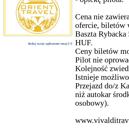
Cena nie zawier
ofercie, biletó
Baszta Rybacka 
HUF.
dodaj swoje ogłoszenie tutaj [+]
Ceny biletów mo
Pilot nie oprow
Kolejność zwied
Istnieje możliw
Przejazd do/z K
niż autokar środ
osobowy).
www.vivalditrav