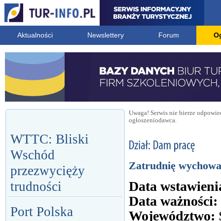
Aktualności
Newslettery
Forum
O
Uwaga! Serwis nie bierze odpowied
ogłoszeniodawca.
WTTC: Bliski
Wschód
Zatrudnię wychowa
przezwycięży
Data wstawieni
trudności
Data ważności:
Port Polska
Województwo: