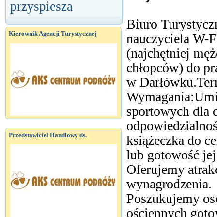
przyspiesza
Biuro Turystycz
Kierownik Agencji Turystycznej
nauczyciela W-F 
(najchętniej mę
chłopców) do pr
w Darłówku.Term
Wymagania:Umie
sportowych dla 
odpowiedzialnoś
Przedstawiciel Handlowy ds.
książeczka do c
lub gotowość jej
Oferujemy atrak
wynagrodzenia.
Poszukujemy oso
ościennych goto