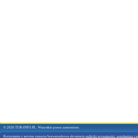
© 2026 TUR-INFO.PL. Wszystkie prawa zastrzeżone.
Korzystanie z serwisu oznacza bezwarunkową akceptację
polityki prywatności, regulaminu i p