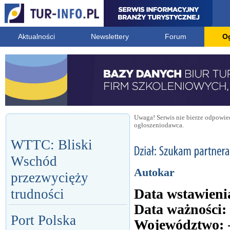
Aktualności
Newslettery
Forum
O
Uwaga! Serwis nie bierze odpowied
ogłoszeniodawca.
WTTC: Bliski
Wschód
Autokar
przezwycięży
Data wstawieni
trudności
Data ważności:
Port Polska
Województwo: