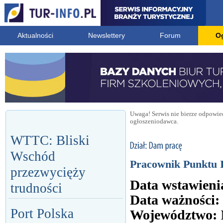
Aktualności
Newslettery
Forum
O
Uwaga! Serwis nie bierze odpowied
ogłoszeniodawca.
WTTC: Bliski
Wschód
Pracownik Punktu I
przezwycięży
Data wstawieni
trudności
Data ważności:
Port Polska
Województwo: