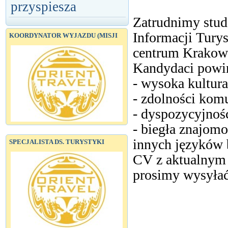
przyspiesza
Zatrudnimy stud
Informacji Tury
KOORDYNATOR WYJAZDU (MISJI
centrum Krakow
Kandydaci powinn
- wysoka kultura
- zdolności komu
- dyspozycyjnoś
- biegła znajomo
innych języków 
SPECJALISTA DS. TURYSTYKI
CV z aktualnym 
prosimy wysyłać 