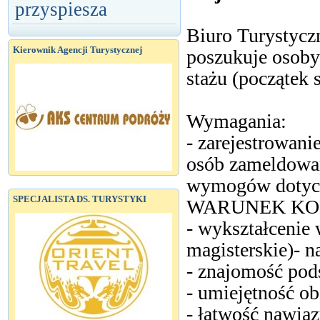
przyspiesza
Biuro Turystycz
Kierownik Agencji Turystycznej
poszukuje osoby
stażu (początek 
Wymagania:
- zarejestrowan
osób zameldowa
wymogów dotycz
SPECJALISTA DS. TURYSTYKI
WARUNEK KO
- wykształcenie 
magisterskie)- n
- znajomość pod
- umiejętność o
- łatwość nawią