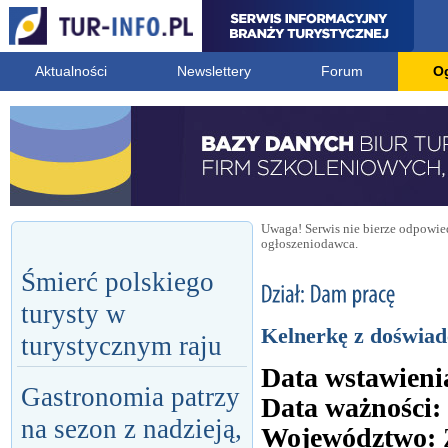
Aktualności
Newslettery
Forum
O
Uwaga! Serwis nie bierze odpowied
ogłoszeniodawca.
Śmierć polskiego
turysty w
Kelnerkę z doświa
turystycznym raju
Data wstawieni
Gastronomia patrzy
Data ważności:
na sezon z nadzieją,
Województwo: