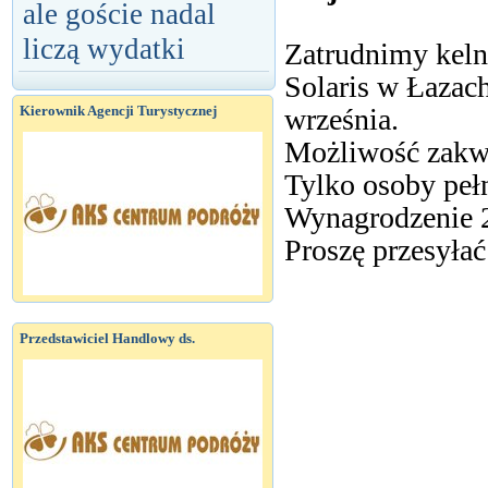
ale goście nadal
liczą wydatki
Zatrudnimy keln
Solaris w Łazac
września.
Kierownik Agencji Turystycznej
Możliwość zakwa
Tylko osoby pełn
Wynagrodzenie 2
Proszę przesyła
Przedstawiciel Handlowy ds.