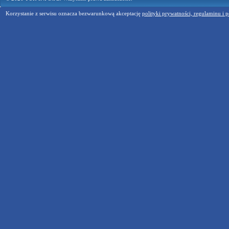
Korzystanie z serwisu oznacza bezwarunkową akceptację
polityki prywatności, regulaminu i p