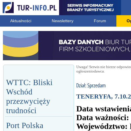
Aktualności
Newslettery
Forum
O
Uwaga! Serwis nie bierze odpowied
ogłoszeniodawca.
WTTC: Bliski
Wschód
TENERYFA, 7.10.20
przezwycięży
Data wstawieni
trudności
Data ważności:
Port Polska
Województwo: