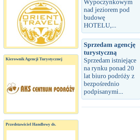
Wypoczynkowym
nad jeziorem pod
budowę
HOTELU,...
Sprzedam agencję
turystyczną
Kierownik Agencji Turystycznej
Sprzedam istniejące
na rynku ponad 20
lat biuro podróży z
bezpośrednio
podpisanymi...
Przedstawiciel Handlowy ds.