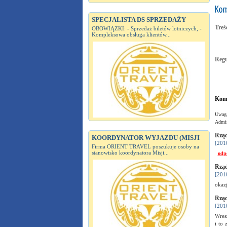
SPECJALISTA DS SPRZEDAŻY
Treś
OBOWIĄZKI: - Sprzedaż biletów lotniczych, -
Kompleksowa obsługa klientów...
Reg
Kome
Uwaga
Admin
Rząd
KOORDYNATOR WYJAZDU (MISJI
[201
Firma ORIENT TRAVEL poszukuje osoby na
stanowisko koordynatora Misji...
odp
Rząd
[201
okaz
Rząd
[201
Wresz
i to 