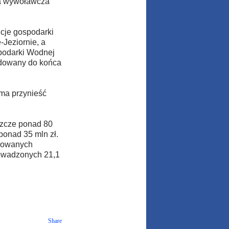
na wywoławcza
ucje gospodarki
Jeziornie, a
podarki Wodnej
idowany do końca
ma przynieść
szcze ponad 80
ponad 35 mln zł.
arowanych
rowadzonych 21,1
Share