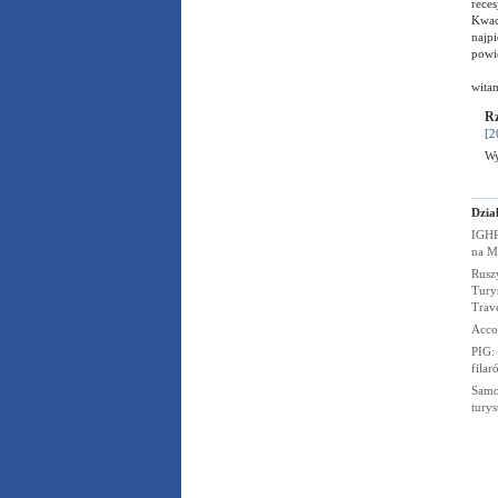
reces
Kwac
najp
powie
wita
Rz
[2
Wy
Dział
IGHP
na
M
Rusz
Turys
Trav
Acco
PIG:
fila
Samo
tury