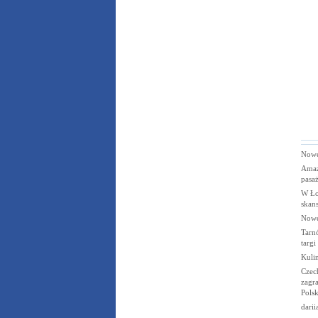
Nowe
Amaz
pasaż
W Ło
skans
Nowe
Tarn
targi
Kuli
Czec
zagra
Polsk
darii