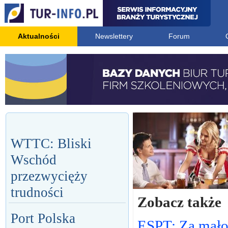
Aktualności
Newslettery
Forum
WTTC: Bliski
Wschód
przezwycięży
trudności
Zobacz także
Port Polska
ESPT: Za mał