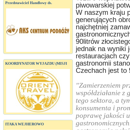
Przedstawiciel Handlowy ds.
piwowarskiej potw
W naszym kraju p
generujących obro
najchętniej zama
gastronomicznych
90litrów złocisteg
jednak na wyniki 
restauracjach cz
gastronomii stan
KOORDYNATOR WYJAZDU (MISJI
Czechach jest to 
"Zamierzeniem pr
współdziałanie z 
tego sektora, a t
konsumenta i pro
poprawę jakości 
gastronomicznych.
ITAKA WEJHEROWO