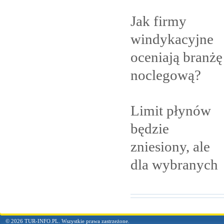
Jak firmy
windykacyjne
oceniają branżę
noclegową?
Limit płynów
będzie
zniesiony, ale
dla
wybranych
© 2026 TUR-INFO.PL. Wszystkie prawa zastrzeżone.