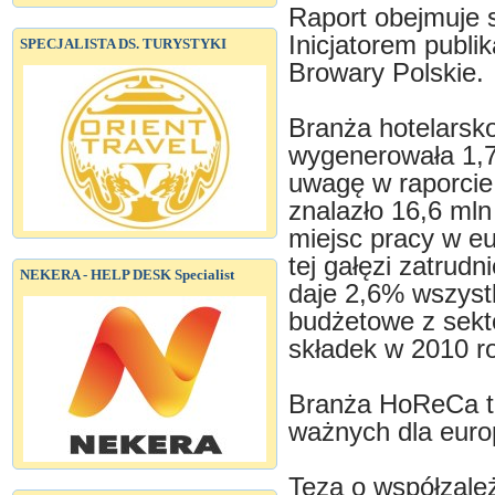
Raport obejmuje s
Inicjatorem publi
SPECJALISTA DS. TURYSTYKI
Browary Polskie.
Branża hotelarsk
wygenerowała 1,
uwagę w raporcie
znalazło 16,6 mln
miejsc pracy w e
tej gałęzi zatrudn
NEKERA - HELP DESK Specialist
daje 2,6% wszyst
budżetowe z sekto
składek w 2010 ro
Branża HoReCa to
ważnych dla europ
Teza o współzależ