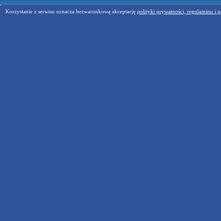
Korzystanie z serwisu oznacza bezwarunkową akceptację
polityki prywatności, regulaminu i p