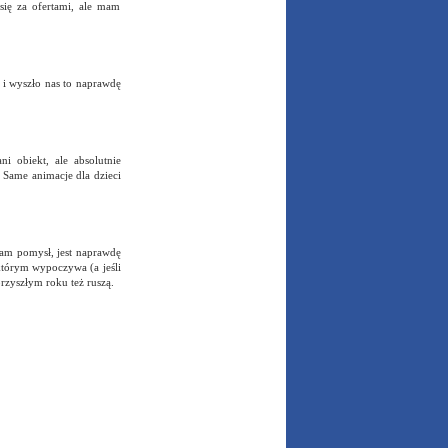
ię za ofertami, ale mam
i wyszło nas to naprawdę
i obiekt, ale absolutnie
 Same animacje dla dzieci
lam pomysł, jest naprawdę
 którym wypoczywa (a jeśli
przyszłym roku też ruszą.