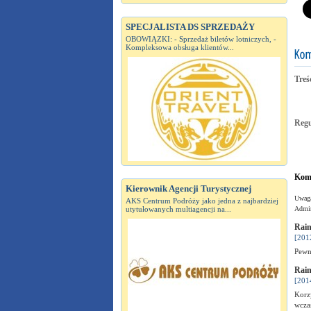
SPECJALISTA DS SPRZEDAŻY
OBOWIĄZKI: - Sprzedaż biletów lotniczych, -
Kompleksowa obsługa klientów...
Treś
Reg
Kome
Kierownik Agencji Turystycznej
Uwaga
AKS Centrum Podróży jako jedna z najbardziej
utytułowanych multiagencji na...
Admin
Rain
[201
Pewni
Rain
[201
Korz
wcza