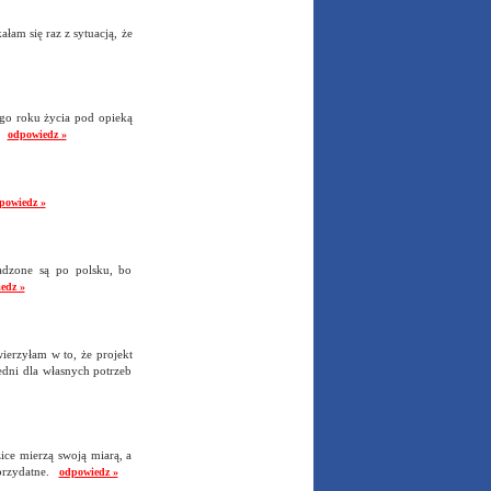
łam się raz z sytuacją, że
 4go roku życia pod opieką
w.
odpowiedz »
powiedz »
adzone są po polsku, bo
edz »
ierzyłam w to, że projekt
iedni dla własnych potrzeb
zice mierzą swoją miarą, a
 przydatne.
odpowiedz »