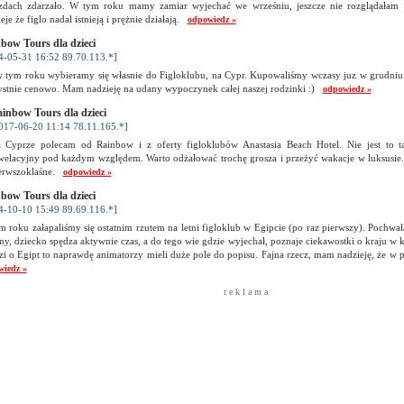
zdach zdarzało. W tym roku mamy zamiar wyjechać we wrześniu, jeszcze nie rozglądałam s
eje że figlo nadal istnieją i prężnie działają.
odpowiedz »
bow Tours dla dzieci
4-05-31 16:52 89.70.113.*]
 tym roku wybieramy się własnie do Figloklubu, na Cypr. Kupowaliśmy wczasy juz w grudniu 
ystnie cenowo. Mam nadzieję na udany wypoczynek całej naszej rodzinki :)
odpowiedz »
inbow Tours dla dzieci
017-06-20 11:14 78.11.165.*]
 Cyprze polecam od Rainbow i z oferty figloklubów Anastasia Beach Hotel. Nie jest to tan
welacyjny pod każdym względem. Warto odżałować trochę grosza i przeżyć wakacje w luksusie.
erwszoklaśne.
odpowiedz »
bow Tours dla dzieci
4-10-10 15:49 89.69.116.*]
 roku załapaliśmy się ostatnim rzutem na letni figloklub w Egipcie (po raz pierwszy). Pochwa
ny, dziecko spędza aktywnie czas, a do tego wie gdzie wyjechał, poznaje ciekawostki o kraju w
i o Egipt to naprawdę animatorzy mieli duże pole do popisu. Fajna rzecz, mam nadzieję, że w 
wiedz »
r e k l a m a