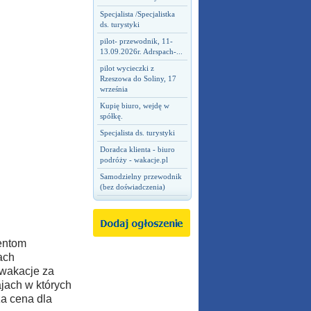
Specjalista /Specjalistka
ds. turystyki
pilot- przewodnik, 11-
13.09.2026r. Adrspach-...
pilot wycieczki z
Rzeszowa do Soliny, 17
września
Kupię biuro, wejdę w
spółkę.
Specjalista ds. turystyki
Doradca klienta - biuro
podróży - wakacje.pl
Samodzielny przewodnik
(bez doświadczenia)
entom
ach
 wakacje za
jach w których
za cena dla