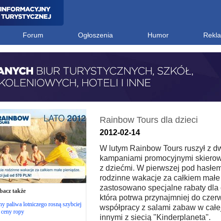
Forum
Ogłoszenia
Humor
Rekl
Rainbow Tours dla dzieci
2012-02-14
W lutym Rainbow Tours ruszył z 
kampaniami promocyjnymi skierow
z dziećmi. W pierwszej pod hasłem
rodzinne wakacje za całkiem małe
zastosowano specjalne rabaty dla 
bacz także
która potrwa przynajmniej do czer
y paliwa lotniczego rosną szybciej
współpracy z salami zabaw w całe
 ceny ropy
innymi z siecią "Kinderplaneta".