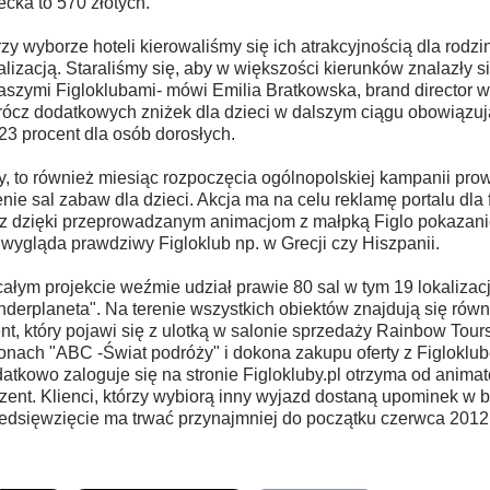
ecka to 570 złotych.
rzy wyborze hoteli kierowaliśmy się ich atrakcyjnością dla rodzi
alizacją. Staraliśmy się, aby w większości kierunków znalazły s
aszymi Figloklubami- mówi Emilia Bratkowska, brand director 
ócz dodatkowych zniżek dla dzieci w dalszym ciągu obowiązuj
23 procent dla osób dorosłych.
y, to również miesiąc rozpoczęcia ogólnopolskiej kampanii pr
enie sal zabaw dla dzieci. Akcja ma na celu reklamę portalu dla
z dzięki przeprowadzanym animacjom z małpką Figlo pokazanie
 wygląda prawdziwy Figloklub np. w Grecji czy Hiszpanii.
ałym projekcie weźmie udział prawie 80 sal w tym 19 lokalizacji
nderplaneta". Na terenie wszystkich obiektów znajdują się równ
ent, który pojawi się z ulotką w salonie sprzedaży Rainbow Tours
onach "ABC -Świat podróży" i dokona zakupu oferty z Figloklu
atkowo zaloguje się na stronie Figlokluby.pl otrzyma od animat
zent. Klienci, którzy wybiorą inny wyjazd dostaną upominek w b
edsięwzięcie ma trwać przynajmniej do początku czerwca 2012 