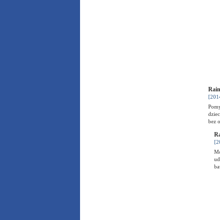
Rain
[201
Pomy
dziec
bez 
Ra
[2
Mo
ud
b