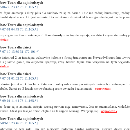
bow Tours dla najmłodszych
7-06-30 23:42 78.11.165.*]
zo fajne animacje i duży plus dla rainbow że są za darmo i nie ma żadnej biurokracji, żadny
hodzi się albo nie. I to jest wolność. Dla rodziców z dziećmi takie udogodnienie jest nie do prz
bow Tours dla najmłodszych
7-07-01 04:49 78.11.165.*]
zo przyjemna idea z animacjami. Nam dorosłym to isę nie wydaje, ale dzieci często się nudzą
wiedz »
bow Tours dla dzieci
7-07-19 13:39 31.172.191.*]
e dzieci od 2 lat jeżdżą na wakacyjne kolonie z firmą &quot;tropem Przygody&quot; http://ww
a się tamw goóle, bo aktywnie spędzają czas, bardzo fajnie tam wszystko na tych wyjazd
wiedz »
bow Tours dla dzieci
7-07-31 01:02 78.11.165.*]
 siostra jeździ od kilku lat z Rainbow i robią sobie tour po różnych hotelach z animacjami 
bało. Dzieci po 3 latach nie wyobrażają sobie wyjazdu bez animacji.
odpowiedz »
bow Tours dla najmłodszych
7-09-01 11:44 78.11.165.*]
o fajne są te animacje, zajęcia tworzą pewien ciąg tematyczny. Jest to przemyślane, widać,że 
riusze. Efekt jest taki,że dzieci chętnie na te zajęcia wracają. Wkręcają się.
odpowiedz »
bow Tours dla najmłodszych
7-09-18 23:46 78.11.165.*]
óbowane w tym roku, po raz pierwszy, polecam bardzo rodzicom, których dzieci cięż