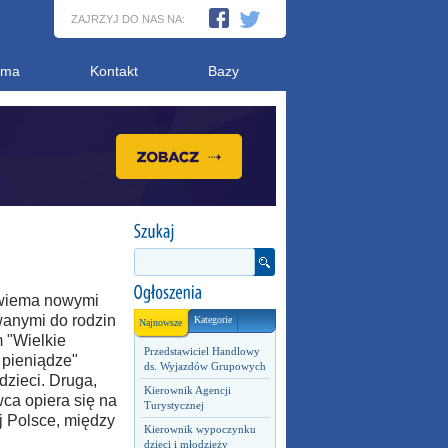
ZAJRZYJ DO NAS NA:
ama
Kontakt
Bazy
dwiema nowymi
anymi do rodzin
Kategorie
Najnowsze
 "Wielkie
Przedstawiciel Handlowy
 pieniądze"
ds. Wyjazdów Grupowych
dzieci. Druga,
Kierownik Agencji
wca opiera się na
Turystycznej
j Polsce, między
Kierownik wypoczynku
dzieci i młodzieży