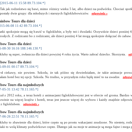
[2015-06-11 15:58 89.73.104.*]
Tak jak rodzeństwo się bawi, mimo różnicy wieku 5 lat, albo dzieci na podwórku. Chociaż spotka
postały dwie grupy: dla młodszych i starszych figloklubowiczów.
odpowiedz »
inbow Tours dla dzieci
015-06-08 11:42 89.73.104.*]
latki spokojnie mogą się bawić w figloklubie, a były też i dwulatki. Oczywiście dzieci poniżej
rosłych. Z rodzicami bo z rodzicami, ale dzieci poniżej 4 lat mogą spokojnie dołączać do zaba
bow Tours dla dzieci
5-08-30 16:16 188.146.130.*]
kluby są super, zwłaszcza dla dzieci powyżej 4 roku życia. Warto zabrać dziecko. Skorzysta.
od
bow Tours dla dzieci
5-09-01 00:17 89.73.104.*]
sł ciekawy, nie powiem. Szkoda, że tak późno się dowiedziałam, że takie animacje prow
ałam hotel bez tej opcji. Szkoda. No trudno, w przyszłym roku będę mieć to na uwadze.
odpowi
bow Tours dla najmłodszych
7-05-31 13:42 78.11.165.*]
uł z 2012 roku, a teraz hoteli z animacjami figloklubowymi jest w ofercie od groma. Bardzo w
ozwinie na więcej krajów i hoteli, teraz jest jeszcze więcej do wyboru i każdy znajdzie odpow
l z figloklubem.
odpowiedz »
bow Tours dla najmłodszych
7-06-26 22:51 78.11.165.*]
kluby to zbawienie dla dzieci, które często są po prostu wakacjami znudzone. No niestety, rod
iaki to wolą klimaty podwórkowe często. Dlatego jak na moje te animacje są mega fajne i mega