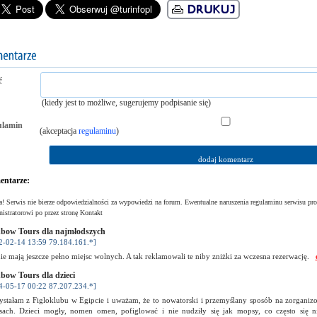
ć
(kiedy jest to możliwe, sugerujemy podpisanie się)
ulamin
(akceptacja
regulaminu
)
ntarze:
! Serwis nie bierze odpowiedzialności za wypowiedzi na forum. Ewentualne naruszenia regulaminu serwisu pro
istratorowi po przez stronę Kontakt
bow Tours dla najmłodszych
2-02-14 13:59 79.184.161.*]
e mają jeszcze pełno miejsc wolnych. A tak reklamowali te niby zniżki za wczesna rezerwację.
bow Tours dla dzieci
4-05-17 00:22 87.207.234.*]
ystałam z Figloklubu w Egipcie i uważam, że to nowatorski i przemyślany sposób na zorganiz
sach. Dzieci mogły, nomen omen, pofiglować i nie nudziły się jak mopsy, co często się ni