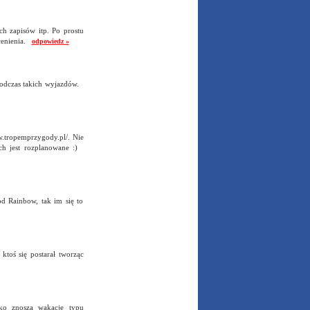
ch zapisów itp. Po prostu
ecenienia.
odpowiedz »
 podczas takich wyjazdów.
w.tropemprzygody.pl/. Nie
ach jest rozplanowane :)
od Rainbow, tak im się to
ktoś się postarał tworząc
ko znoszą wakacje typu