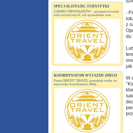
dzi
SPECJALISTA DS. TURYSTYKI
ZAKRES OBOWIĄZKÓW: - przygotowywanie
- P
ofert turystycznych, ich sprawdzanie oraz...
lok
z n
Opr
do 
Lut
ter
ora
jak
KOORDYNATOR WYJAZDU (MISJI
W c
Firma ORIENT TRAVEL poszukuje osoby na
"Ki
stanowisko koordynatora Misji...
kli
sal
dod
pre
prz