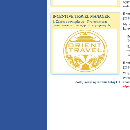
wyja
nadzi
Rain
INCENTIVE TRAVEL MANAGER
[201
1. Zakres obowiązków: - Tworzenie oraz
My w
prezentowanie ofert wyjazdów grupowych,...
korz
Ra
[2
Na
re
pi
Rain
[201
W tym
świet
dodaj swoje ogłoszenie tutaj [+]
chodz
odpo