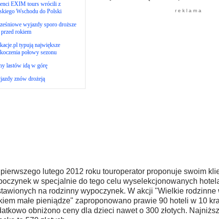
enci EXIM tours wrócili z
iskiego Wschodu do Polski
r e k l a m a
ześniowe wyjazdy sporo droższe
 przed rokiem
acje.pl typują największe
skoczenia połowy sezonu
y lastów idą w górę
jazdy znów drożeją
pierwszego lutego 2012 roku touroperator proponuje swoim kli
oczynek w specjalnie do tego celu wyselekcjonowanych hotel
tawionych na rodzinny wypoczynek. W akcji "Wielkie rodzinne
kiem małe pieniądze" zaproponowano prawie 90 hoteli w 10 kra
atkowo obniżono ceny dla dzieci nawet o 300 złotych. Najniżs