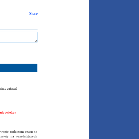
Share
simy zgłaszać
odpowiedz »
owanie rodzinom czasu na
estety na wcześniejszych