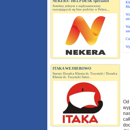
NEKERA - HELP DESK Specialist
Kli
Jesteśmy jednym z najdynamiczniej
Bl
rozwijających się biur podróży w Polsce,...
Wr
niż
Wak
za
Cen
Wy
ITAKA WEJHEROWO
Starszy Doradca Klienta ds. Turystyki / Doradca
Klienta ds. Turystyki Salon...
Od 
wyp
nas
cał
dod