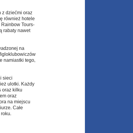
n z dziećmi oraz
ię również hotele
w Rainbow Tours-
ą rabaty nawet
owadzonej na
 figloklubowiczów
 namiastki tego,
 sieci
ież ulotki. Każdy
 oraz kilku
bem oraz
ora na miejscu
iurze. Całe
roku.