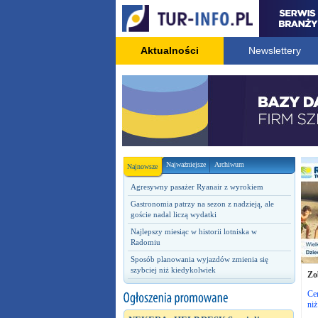
Aktualności
Newslettery
Najważniejsze
Archiwum
Najnowsze
Agresywny pasażer Ryanair z wyrokiem
Gastronomia patrzy na sezon z nadzieją, ale
goście nadal liczą wydatki
Najlepszy miesiąc w historii lotniska w
Radomiu
Sposób planowania wyjazdów zmienia się
szybciej niż kiedykolwiek
Zo
Cen
niż