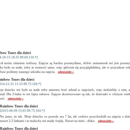
bow Tours dla dzieci
4-10-15 18:35 89.69.116.*]
sł moim zdaniem trafiony. Zajęcia są bardzo przemyślane, dobór animatorek też jest przem
ko było za małe, żeby je zostawić same, więc głównie się przyglądaliśmy, ale w przyszłym rok
obaw poślemy naszego szkraba na zajęcia.
odpowiedz »
inbow Tours dla dzieci
014-12-31 11:53 89.73.104.*]
je dziecko też było za małe żeby samemu brać udział w zajęciach, więc siedzieliśy z nim, 
ział. Dla 3-latka to też fajna zabawa. Zajęcia skontruowane są tak, że dzieciaki w różnym wi
awić.
odpowiedz »
Rainbow Tours dla dzieci
[2015-06-09 15:03 89.73.104.*]
No jasne, że tak. Moje dziecko co prawda ma 7 lat, ale rodzice przychodzili na zajęcia z dz
nawet 2-3 latkami i te maluchy też miały frajdę. Nawet na mini - disko.
odpowiedz »
Rainbow Tours dla dzieci