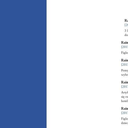
Ra
[2
3 
do
Rain
[201
Figlo
Rain
[201
Pomy
wybr
Rain
[201
Artyk
się r
hote
Rain
[201
Figlo
dziec