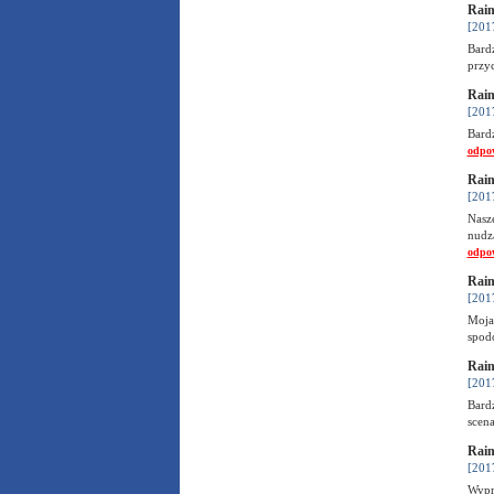
Rain
[201
Bard
przyc
Rain
[201
Bard
odpo
Rain
[201
Nasz
nudz
odpo
Rain
[201
Moja
spodo
Rain
[201
Bardz
scena
Rain
[201
Wypr