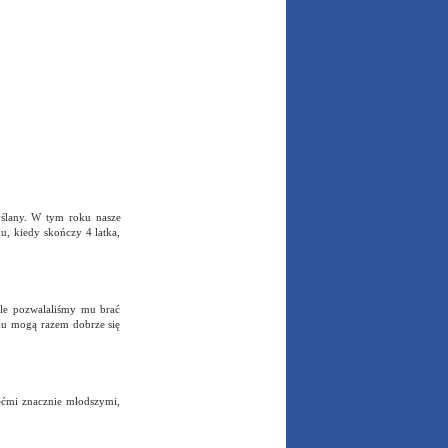
yślany. W tym roku nasze
u, kiedy skończy 4 latka,
ale pozwalaliśmy mu brać
eku mogą razem dobrze się
iećmi znacznie młodszymi,