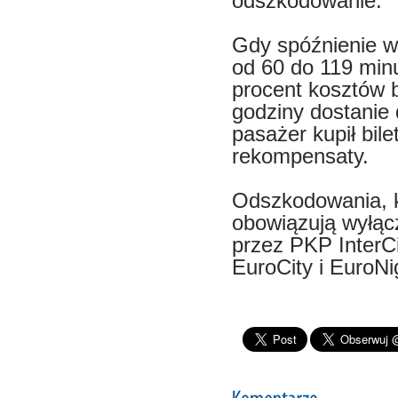
odszkodowanie.
Gdy spóźnienie w
od 60 do 119 min
procent kosztów b
godziny dostanie 
pasażer kupił bil
rekompensaty.
Odszkodowania, kt
obowiązują wyłąc
przez PKP InterCi
EuroCity i EuroNi