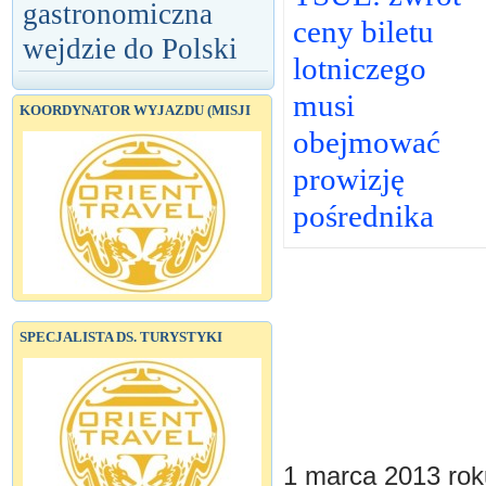
gastronomiczna
ceny biletu
wejdzie do Polski
lotniczego
musi
KOORDYNATOR WYJAZDU (MISJI
obejmować
prowizję
pośrednika
SPECJALISTA DS. TURYSTYKI
1 marca 2013 rok