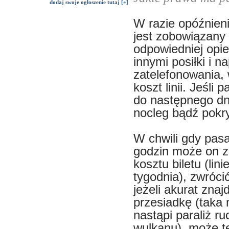
dodaj swoje ogłoszenie tutaj [+]
W razie opóźnieni
jest zobowiązany
odpowiedniej opie
innymi posiłki i n
zatelefonowania, 
koszt linii. Jeśl
do następnego dn
nocleg bądź pokry
W chwili gdy pasa
godzin może on z
kosztu biletu (lin
tygodnia), zwróci
jeżeli akurat znaj
przesiadkę (taka 
nastąpi paraliż
wulkanu), może t