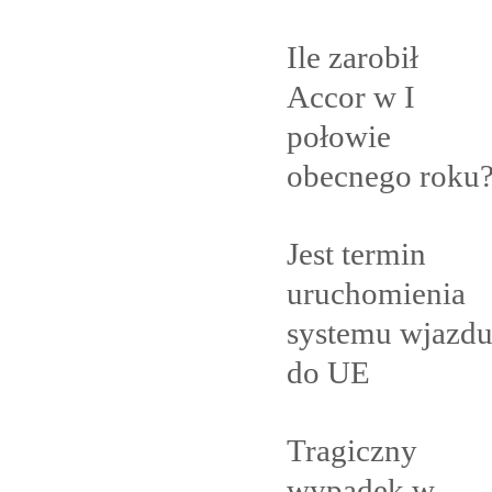
Ile zarobił
Accor w I
połowie
obecnego
roku
Jest termin
uruchomienia
systemu wjazd
do
UE
Tragiczny
wypadek w