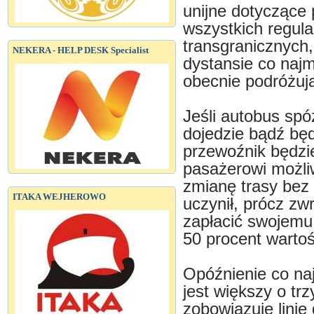
unijne dotyczące
wszystkich regul
transgranicznych
NEKERA - HELP DESK Specialist
dystansie co naj
obecnie podróżują
Jeśli autobus spó
dojedzie bądź bę
przewoźnik będzi
pasażerowi możli
zmianę trasy bez
ITAKA WEJHEROWO
uczynił, prócz zw
zapłacić swojemu
50 procent wartośc
Opóźnienie co naj
jest większy o tr
zobowiązuje lini