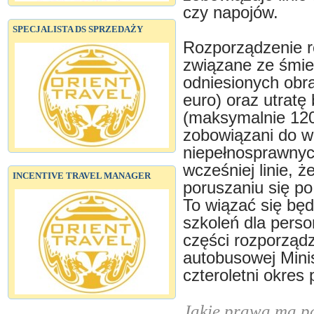
czy napojów.
SPECJALISTA DS SPRZEDAŻY
Rozporządzenie r
związane ze śmie
odniesionych obr
euro) oraz utrat
(maksymalnie 120
zobowiązani do w
niepełnosprawnyc
wcześniej linie, 
INCENTIVE TRAVEL MANAGER
poruszaniu się po
To wiązać się bę
szkoleń dla perso
części rozporząd
autobusowej Mini
czteroletni okres 
Jakie prawa ma p