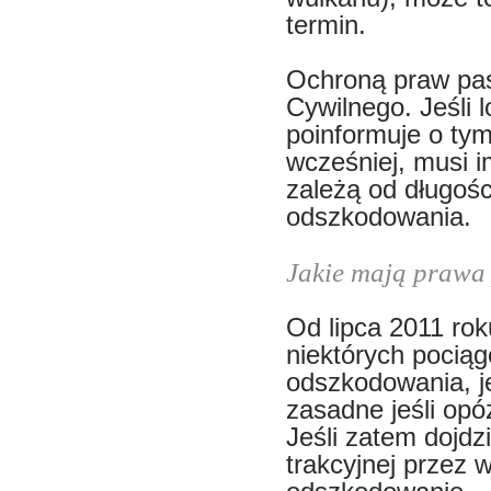
termin.
Ochroną praw pas
Cywilnego. Jeśli 
poinformuje o ty
wcześniej, musi im
zależą od długości
odszkodowania.
Jakie mają prawa
Od lipca 2011 rok
niektórych pocią
odszkodowania, je
zasadne jeśli opó
Jeśli zatem dojdz
trakcyjnej przez 