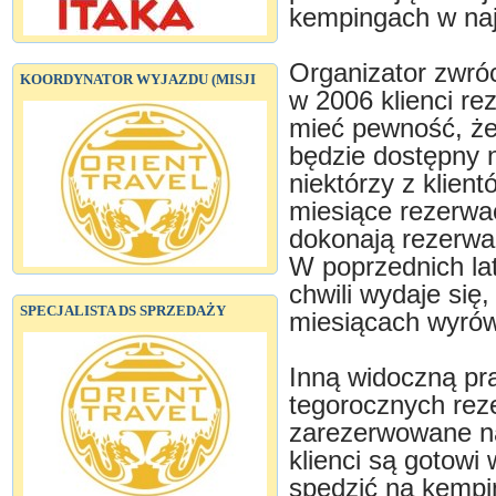
kempingach w naj
Organizator zwróc
KOORDYNATOR WYJAZDU (MISJI
w 2006 klienci r
mieć pewność, że
będzie dostępny
niektórzy z klien
miesiące rezerwac
dokonają rezerwac
W poprzednich lat
chwili wydaje się
SPECJALISTA DS SPRZEDAŻY
miesiącach wyrów
Inną widoczną pr
tegorocznych rezer
zarezerwowane naj
klienci są gotowi
spędzić na kempi