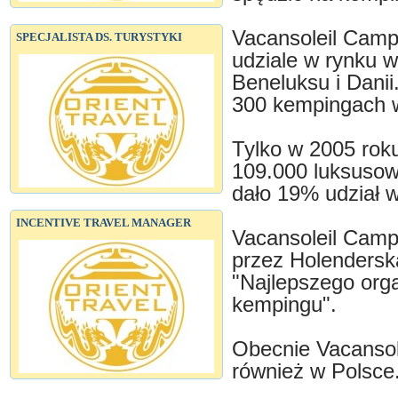
Vacansoleil Campi
SPECJALISTA DS. TURYSTYKI
udziale w rynku 
Beneluksu i Danii
300 kempingach w
Tylko w 2005 rok
109.000 luksusow
dało 19% udział w
INCENTIVE TRAVEL MANAGER
Vacansoleil Camp
przez Holenders
"Najlepszego org
kempingu".
Obecnie Vacansol
również w Polsce