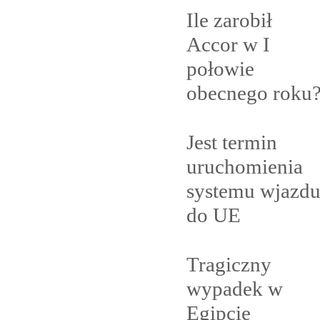
Ile zarobił
Accor w I
połowie
obecnego
roku
Jest termin
uruchomienia
systemu wjazd
do
UE
Tragiczny
wypadek w
Egipcie