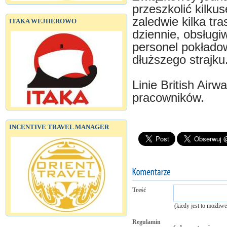
przeszkolić kilku
zaledwie kilka tr
ITAKA WEJHEROWO
dziennie, obsługi
personel pokładow
dłuższego strajku
Linie British Airw
pracowników.
INCENTIVE TRAVEL MANAGER
Treść
(kiedy jest to możliw
Regulamin