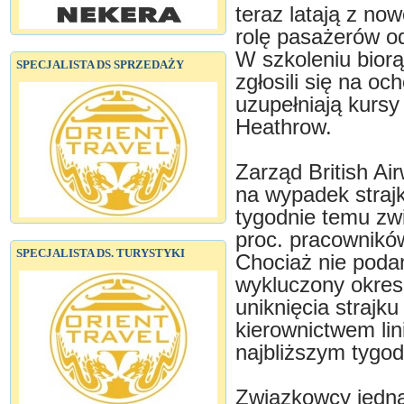
teraz latają z no
rolę pasażerów od
W szkoleniu biorą
SPECJALISTA DS SPRZEDAŻY
zgłosili się na oc
uzupełniają kursy
Heathrow.
Zarząd British Ai
na wypadek straj
tygodnie temu zw
proc. pracowników
SPECJALISTA DS. TURYSTYKI
Chociaż nie podan
wykluczony okres
uniknięcia strajk
kierownictwem lin
najbliższym tygod
Związkowcy jednak