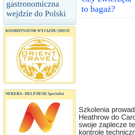
gastronomiczna
to bagaż?
wejdzie do Polski
KOORDYNATOR WYJAZDU (MISJI
NEKERA - HELP DESK Specialist
Szkolenia prowad
Heathrow do Cardi
swoje zaplecze te
kontrole technic