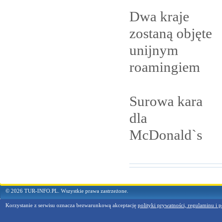
Dwa kraje
zostaną objęte
unijnym
roamingiem
Surowa kara
dla
McDonald`s
© 2026 TUR-INFO.PL. Wszystkie prawa zastrzeżone.
Korzystanie z serwisu oznacza bezwarunkową akceptację
polityki prywatności, regulaminu i p