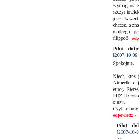
wymagania z
szczyt intele
jeses wszec
chcesz, a zna
madrego i po
filippo8
odp
Pilot - dob
[2007-10-09 
Spokojnie,
Niech ktoś 
Airberlin da
euro). Pierw
PRZED rozpoc
kursu.
Czyli mamy 
odpowiedz »
Pilot - d
[2007-10-0