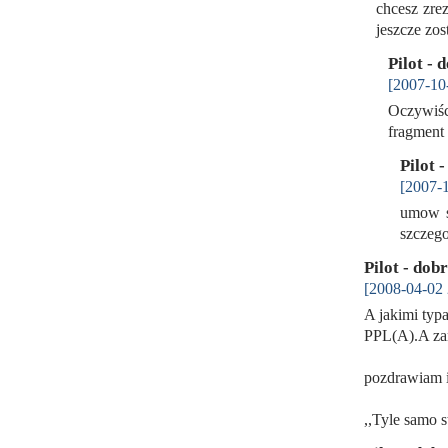
chcesz zrez
jeszcze zo
Pilot - 
[2007-10
Oczywiśc
fragment 
Pilot 
[2007-1
umow s
szczeg
Pilot - dob
[2008-04-02 
A jakimi typ
PPL(A).A zam
pozdrawiam i
,,Tyle samo