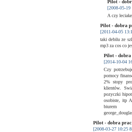
Pilot - dob
[2008-05-19 
A czy lecia
Pilot - dobra 
[2011-04-05 13:1
taki debilu ze sz
mp3 za cos co je
Pilot - dobr
[2014-10-04 16
Czy potrzebuj
pomocy finanso
2% stopy pro
klientów. Sw
pozyczki hipot
osobiste, itp
biurem 
george_dougl
Pilot - dobra pra
[2008-03-27 10:25 8