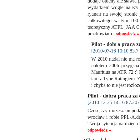
dodaje otuchy ale stawia 
wydatkiem wogle należy s
ryanair na swojej stronie
całkowitego w tym 100 
teoretyczny ATPL, JAA C
pozdrawiam
odpowiedz »
Pilot - dobra praca z
[2010-07-16 10:10 83.7.
W 2010 nadal nie ma rob
nalotem 200h przyjęcia
Mauritius na ATR 72 ;] 
tam z Type Ratingiem. Z
i chyba to nie jest rozł
Pilot - dobra praca za
[2010-12-25 14:16 87.207
Czesc,czy mozesz mi poda
wroclaw i robie PPL-A,d
Twoja sytuacja na dzien
odpowiedz »