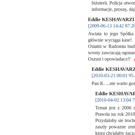
biżuterii. Policja otwo
informacje, proszę, d
Eddie KESHAVARZI
[2009-06-13 14:42 87.2
Awiata to jego Spółka 
głównie wyciąga kase!
Ostatni w Radomiu buduj
wrony zawracają ogonam
Oszust i opowiadacz!!
Eddie KESHAVAR
[2010-03-21 00:01 95.
Pan K. ...nie warto g
Eddie KESHAVA
[2010-04-02 13:04 7
Temat jest z 2006 
Prawda na rok 2010 
Przydaloby sie troc
zaszly powazne zmi
ktora chcialaby zacza