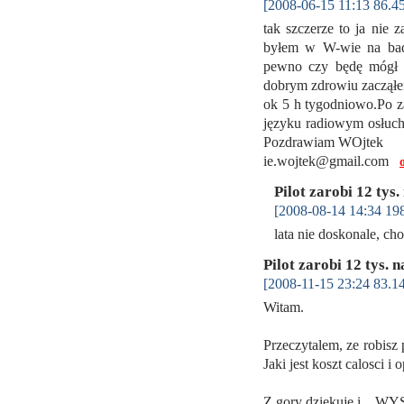
[2008-06-15 11:13 86.45
tak szczerze to ja nie
byłem w W-wie na bada
pewno czy będę mógł 
dobrym zdrowiu zacząłem
ok 5 h tygodniowo.Po z
języku radiowym osłuchać
Pozdrawiam WOjtek
ie.wojtek@gmail.com
Pilot zarobi 12 tys.
[2008-08-14 14:34 198
lata nie doskonale, c
Pilot zarobi 12 tys. 
[2008-11-15 23:24 83.1
Witam.
Przeczytalem, ze robisz
Jaki jest koszt calosci i 
Z gory dziekuje i..