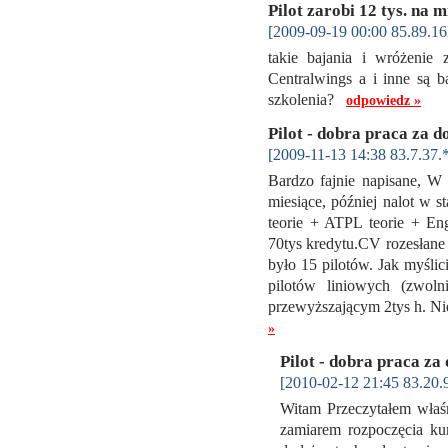
Pilot zarobi 12 tys. na m
[2009-09-19 00:00 85.89.16
takie bajania i wróżenie
Centralwings a i inne są b
szkolenia?
odpowiedz »
Pilot - dobra praca za d
[2009-11-13 14:38 83.7.37.
Bardzo fajnie napisane, W
miesiące, później nalot w 
teorie + ATPL teorie + En
70tys kredytu.CV rozesłane p
było 15 pilotów. Jak myślic
pilotów liniowych (zwol
przewyższającym 2tys h. Ni
»
Pilot - dobra praca za
[2010-02-12 21:45 83.20.
Witam Przeczytałem właś
zamiarem rozpoczęcia kur