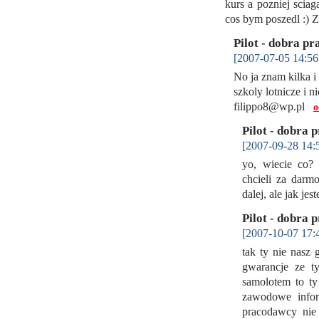
kurs a pozniej sciaga
cos bym poszedl :) 
Pilot - dobra pr
[2007-07-05 14:56
No ja znam kilka i
szkoly lotnicze i n
filippo8@wp.pl
o
Pilot - dobra 
[2007-09-28 14:
yo, wiecie co?
chcieli za darm
dalej, ale jak j
Pilot - dobra 
[2007-10-07 17:
tak ty nie nasz 
gwarancje ze t
samolotem to ty
zawodowe infor
pracodawcy nie 