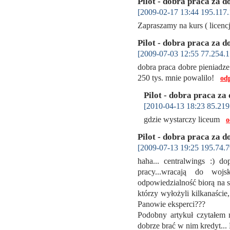
Pilot - dobra praca za d
[2009-02-17 13:44 195.117.
Zapraszamy na kurs ( licencj
Pilot - dobra praca za d
[2009-07-03 12:55 77.254.1
dobra praca dobre pieniadze.
250 tys. mnie powalilo!
od
Pilot - dobra praca za
[2010-04-13 18:23 85.219
gdzie wystarczy liceum
o
Pilot - dobra praca za d
[2009-07-13 19:25 195.74.7
haha... centralwings :) do
pracy...wracają do wojs
odpowiedzialność biorą na si
którzy wyłożyli kilkanaście
Panowie eksperci???
Podobny artykuł czytałem n
dobrze brać w nim kredyt... 