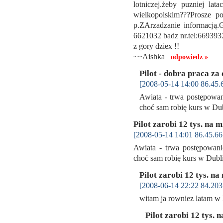
lotniczej.żeby puzniej la
wielkopolskim???Prosze p
p.ZArzadzanie informacją.
6621032 badz nr.tel:66939
z gory dziex !!
~~Aishka
odpowiedz »
Pilot - dobra praca za
[2008-05-14 14:00 86.45.
Awiata - trwa postępowan
choć sam robię kurs w Du
Pilot zarobi 12 tys. na m
[2008-05-14 14:01 86.45.66
Awiata - trwa postępowani
choć sam robię kurs w Dub
Pilot zarobi 12 tys. na
[2008-06-14 22:22 84.203
witam ja rowniez latam 
Pilot zarobi 12 tys. 