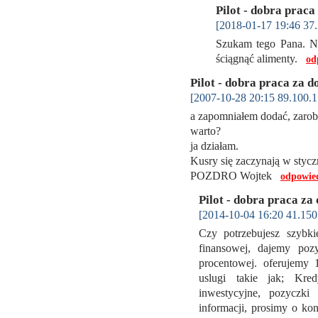
Pilot - dobra praca
[2018-01-17 19:46 37.
Szukam tego Pana. Nie
ściągnąć alimenty.
od
Pilot - dobra praca za d
[2007-10-28 20:15 89.100.1
a zapomniałem dodać, zarobk
warto?
ja działam.
Kusry się zaczynają w stycz
POZDRO Wojtek
odpowie
Pilot - dobra praca za
[2014-10-04 16:20 41.150
Czy potrzebujesz szybk
finansowej, dajemy poz
procentowej. oferujemy
uslugi takie jak; Kre
inwestycyjne, pozyczki 
informacji, prosimy o k