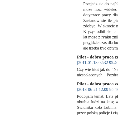
Przejedz sie do najb
moze noz, widelec 
dotyczace pracy dl
Zastanow sie ile p
zdobyc. W skrocie n
Kryzys odbil sie na
lat moze z rynku zn
przyjdzie czas dla l
ale trzeba byc optym
Pilot - dobra praca z
[2011-01-18 02:32 95.40
Czy wie ktoś jak do "Na
niespałaconych... Pozdr
Pilot - dobra praca z
[2013-06-21 12:09 95.4
Podbijam temat. Lata pł
obrabia ludzi na kasę 
Świdniku koło Lublina,
przez polską policję i c