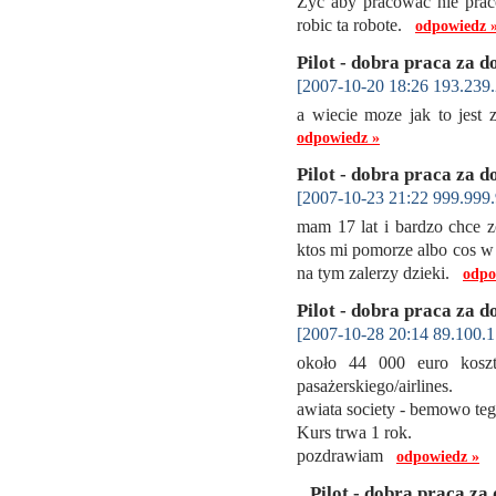
Zyc aby pracowac nie pra
robic ta robote.
odpowiedz 
Pilot - dobra praca za d
[2007-10-20 18:26 193.239.
a wiecie moze jak to jest 
odpowiedz »
Pilot - dobra praca za d
[2007-10-23 21:22 999.999.
mam 17 lat i bardzo chce z
ktos mi pomorze albo cos w t
na tym zalerzy dzieki.
odpo
Pilot - dobra praca za d
[2007-10-28 20:14 89.100.1
około 44 000 euro koszt
pasażerskiego/airlines.
awiata society - bemowo teg
Kurs trwa 1 rok.
pozdrawiam
odpowiedz »
Pilot - dobra praca za