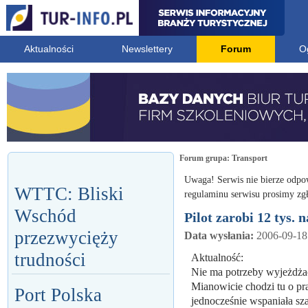
Aktualności
Newslettery
Forum
O
Forum grupa:
Transport
Uwaga! Serwis nie bierze odpo
WTTC: Bliski
regulaminu serwisu prosimy zgł
Wschód
Pilot zarobi 12 tys. 
przezwycięży
Data wysłania:
2006-09-18
trudności
Aktualność:
Nie ma potrzeby wyjeżdżać
Mianowicie chodzi tu o pra
Port Polska
jednocześnie wspaniała sz