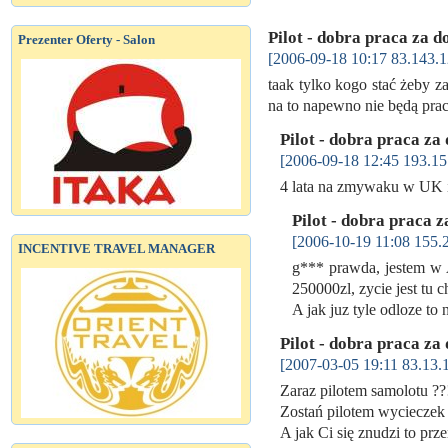
Pilot - dobra praca za d
Prezenter Oferty - Salon
[2006-09-18 10:17 83.143.1
taak tylko kogo stać żeby za
na to napewno nie będą pra
Pilot - dobra praca za
[2006-09-18 12:45 193.15
4 lata na zmywaku w UK i
Pilot - dobra praca z
[2006-10-19 11:08 155.
INCENTIVE TRAVEL MANAGER
g*** prawda, jestem w 
250000zl, zycie jest tu c
A jak juz tyle odloze t
Pilot - dobra praca za
[2007-03-05 19:11 83.13.
Zaraz pilotem samolotu ??
Zostań pilotem wycieczek 
A jak Ci się znudzi to prz