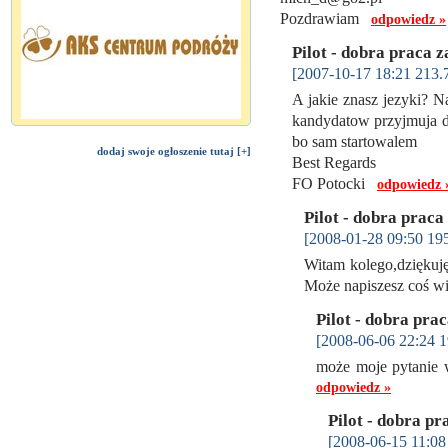
Pozdrawiam
odpowiedz »
Pilot - dobra praca z
[2007-10-17 18:21 213.
A jakie znasz jezyki? N
kandydatow przyjmuja do
bo sam startowalem
dodaj swoje ogłoszenie tutaj [+]
Best Regards
FO Potocki
odpowiedz 
Pilot - dobra praca
[2008-01-28 09:50 195
Witam kolego,dziękuję
Może napiszesz coś w
Pilot - dobra pra
[2008-06-06 22:24 1
może moje pytanie w
odpowiedz »
Pilot - dobra pr
[2008-06-15 11:08