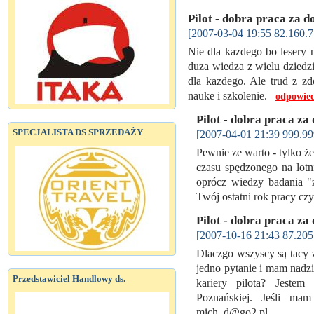
Pilot - dobra praca za d
[2007-03-04 19:55 82.160.7
Nie dla kazdego bo lesery n
duza wiedza z wielu dziedzin
dla kazdego. Ale trud z zd
nauke i szkolenie.
odpowied
Pilot - dobra praca za
SPECJALISTA DS SPRZEDAŻY
[2007-04-01 21:39 999.99
Pewnie ze warto - tylko że
czasu spędzonego na lotn
oprócz wiedzy badania "
Twój ostatni rok pracy cz
Pilot - dobra praca za
[2007-10-16 21:43 87.205
Dlaczgo wszyscy są tacy za
jedno pytanie i mam nadzi
Przedstawiciel Handlowy ds.
kariery pilota? Jestem 
Poznańskiej. Jeśli m
mich_d@go2.pl