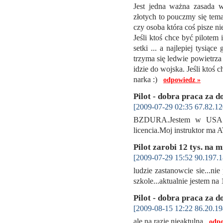
Jest jedna ważna zasada w
złotych to pouczmy się tema
czy osoba która coś pisze ni
Jeśli ktoś chce być pilotem
setki ... a najlepiej tysią
trzyma się ledwie powietrza 
idzie do wojska. Jeśli ktoś 
narka :)
odpowiedz »
Pilot - dobra praca za d
[2009-07-29 02:35 67.82.12
BZDURA.Jestem w USA z p
licencia.Moj instruktor ma AT
Pilot zarobi 12 tys. na m
[2009-07-29 15:52 90.197.1
ludzie zastanowcie sie...nie
szkole...aktualnie jestem n
Pilot - dobra praca za d
[2009-08-15 12:22 86.20.19
ale na razie nieaktulna
odpo