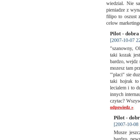
wiedzial. Nie s
pieniadze z wyna
filipo to oszus
celow marketin
Pilot - dobr
[2007-10-07 22
"szanowny, OB
taki kozak jes
bardzo, wejdz n
mozesz tam prz
'"placi" sie du
taki hojrak t
lecialem i to
innych interna
czytac? Wszysc
odpowiedz »
Pilot - dob
[2007-10-08 
Musze jeszc
bardzo pewn