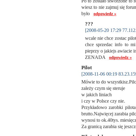
Po to zostało stworzone to 
wiesz to nie zajmuj się for
było
odpowiedz »
???
[2008-05-20 17:29 77.112
wcale nie chce zostac pilo
chce sprzedac info to mi
pieprzy o jakiejs awiacie i
ZENADA
odpowiedz »
Pilot
[2008-11-06 00:19 83.23.15
Mówie to do wszystkisz.Piloc
zależy czym się steruje
w jakich liniach
i czy w Polsce czy nie.
Przykładowo zarobki pilot
brutto.Najwięcej zarabia pil
wynosi to ok.40tys. miesięcz
Za granicą zarabia się jesz