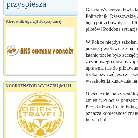
przyspiesza
Gazeta Wyborcza dowiedzia
Politechniki Rzeszowskiej,
Kierownik Agencji Turystycznej
będą potrzebowały ok. 15
pilotów! Podobna sytuacja
W Polsce niegdyś szkoleni
później gwałtownie zmienił
latanie trzeba było zacząć p
zawodowego musimy zapłaci
uprawnia nas do pilotowa
trzeba uzyskać jeszcze s
wyszkolenia kandydata na p
KOORDYNATOR WYJAZDU (MISJI
Obecnie nie ma szczególn
zmienić. Piloci są potrzeb
Przykładowo Centralwings
oznacza konieczność znal
innych linii.