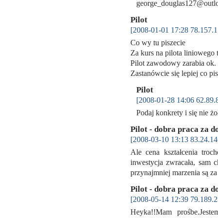
george_douglas127@out
Pilot
[2008-01-01 17:28 78.157.1
Co wy tu piszecie
Za kurs na pilota liniowego 
Pilot zawodowy zarabia ok. 2
Zastanówcie się lepiej co p
Pilot
[2008-01-28 14:06 62.89.
Podaj konkrety i się nie ż
Pilot - dobra praca za d
[2008-03-10 13:13 83.24.14
Ale cena kształcenia troch
inwestycja zwracała, sam c
przynajmniej marzenia są 
Pilot - dobra praca za d
[2008-05-14 12:39 79.189.2
Heyka!!Mam prośbe.Jeste