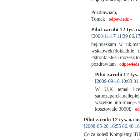
Pozdrawiam,
Tomek
odpowiedz »
Pilot zarobi 12 tys. 
[2008-11-17 11:39 86.17
hej.mieskam w uk,mam
wskaowek?dokladnie 
<stronki>Jesli mozesz t
pozdrawiam
odpowiedz
Pilot zarobi 12 tys.
[2009-09-18 10:03 81.
W U.K temal licen
samozaparcia,najlepi
wszelkie informacje.
kosztowalo 3000£
od
Pilot zarobi 12 tys. na m
[2008-05-20 16:55 86.40.18
Co za koleś! Kompletny I