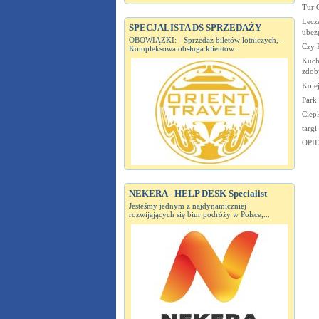
Tur G
Lecze
SPECJALISTA DS SPRZEDAŻY
ubez
OBOWIĄZKI: - Sprzedaż biletów lotniczych, -
Czy 
Kompleksowa obsługa klientów...
Kuch
zdoby
Kolej
Park 
Ciep
targi
OPI
NEKERA - HELP DESK Specialist
Jesteśmy jednym z najdynamiczniej
rozwijających się biur podróży w Polsce,...