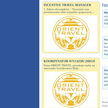
INCENTIVE TRAVEL MANAGER
1. Zakres obowiązków: - Tworzenie oraz
prezentowanie ofert wyjazdów grupowych,...
Min
wyc
ośl
Nał
No
ten
hot
niż
dop
KOORDYNATOR WYJAZDU (MISJI
Firma ORIENT TRAVEL poszukuje osoby na
stanowisko koordynatora Misji...
Zm
Izb
głó
tem
amb
Komi
fuzji