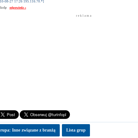
10-08-27 17:26 195.116.70.*]
gkolp
odpowiedz »
r e k l a m a
rupa: Inne związane z branżą
Lista grup