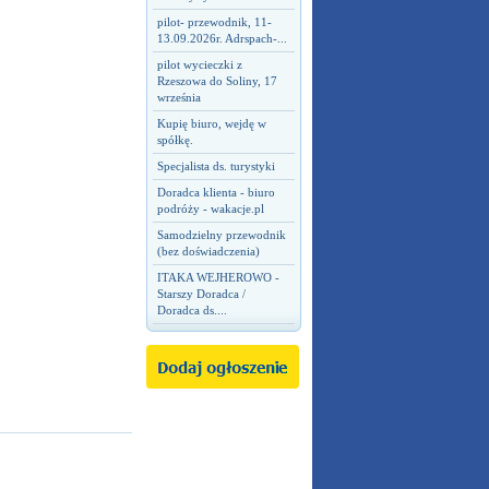
pilot- przewodnik, 11-
13.09.2026r. Adrspach-...
pilot wycieczki z
Rzeszowa do Soliny, 17
września
Kupię biuro, wejdę w
spółkę.
Specjalista ds. turystyki
Doradca klienta - biuro
podróży - wakacje.pl
Samodzielny przewodnik
(bez doświadczenia)
ITAKA WEJHEROWO -
Starszy Doradca /
Doradca ds....