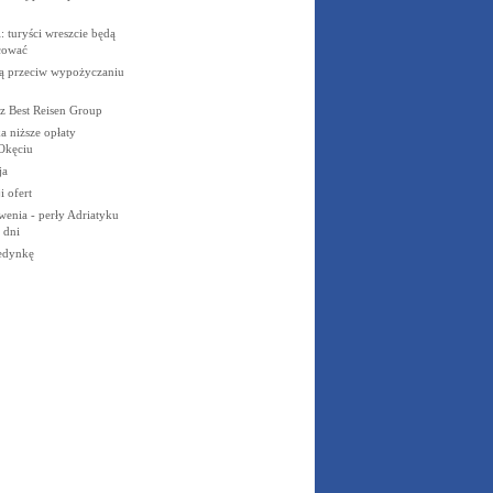
: turyści wreszcie będą
cować
ją przeciw wypożyczaniu
z Best Reisen Group
a niższe opłaty
Okęciu
ja
 ofert
enia - perły Adriatyku
 dni
edynkę