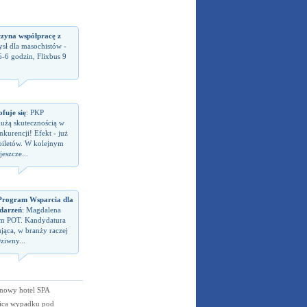
czyna współpracę z
sł dla masochistów -
5-6 godzin, Flixbus 9
fuje się
: PKP
dużą skutecznością w
kurencji! Efekt - już
biletów. W kolejnym
eszcze...
rogram Wsparcia dla
darzeń
: Magdalena
em POT. Kandydatura
jąca, w branży raczej
ziwny...
nowy hotel SPA
nica wypadku pod