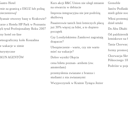
astro Hotel
Kurs akcji R&C Union nie uległ zmianie
Grenoble
na otwarciu w debiucie
nie za granicą z EKUZ lub polisą
Janów Podlaski
pieczeniową!
Impreza integracyjna nie jest podróżą
mieli gdzie no
służbową
Ryanair otworzy bazę w Krakowie?
Włosi protestu
Pasażerowie tanich linii lotniczych płacą
dzieł sztuki
arze z Hotelu HP Park w Poznaniu
już 30% więcej za bilet, a to dopiero
li tytuł Profesjonalisty Roku 2007
Do Abu Dhabi 
początek
ny hotel on-line
Od październik
Czy Londyńskiemu Zamkowi zagrażają
lotniskowe na 
etnograficzny koło Koszalina
drapacze?
Tania Chorwac
łe wakacje w zimie
Ubezpieczenie - warto, czy nie warto
formy promocji
 turystyczne
mieć na wakacje?
Chorwacja-Słow
EKUN AGENTÓW
Dobre wyniki Okęcia
Północnego 10
cena biletu poznan- arnhem (ew.
Podróże w poj
amsterdam)
przemyslenia zwiazane z branza i
studiami z nia zwiazanymi
Wwypoczynek w Krainie Tysiąca Jezior