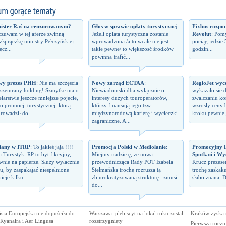
ister Raś na cenzurowanym?
:
Głos w sprawie opłaty turystycznej
:
Fixbus rozpo
zuwam w tej aferze zwinną
Jeżeli opłata turystyczna zostanie
Revolut
: Pomy
izłą rączkę ministry Pełczyńskiej-
wprowadzona /a to wcale nie jest
pociąg jedzie 
ęcz...
takie pewne/ to większosć środków
godzin...
powinna trafić...
wy prezes PHH
: Nie ma szczęscia
Nowy zarząd ECTAA
:
RegioJet wyco
 szemrany holding! Szmytke ma o
Niewiadomski dba wyłącznie o
wykazało sie 
elarstwie jeszcze mniejsze pojęcie,
interesy dużych touroperatorów,
zwalczaniu kon
 o promocji turystycznej, ktorą
którzy finansują jego tzw
wzrosły ceny 
rowadził do...
międzynarodową karierę i wycieczki
kroku pewnie j
zagraniczne. A...
iany w ITRP
: To jakieś jaja !!!!
Promocja Polski w Mediolanie
:
Promocyjny P
a Turystyki RP to byt fikcyjny,
Miejmy nadzie ę, że nowa
Spotkań i Wy
wnie na papierze. Służy wyłacznie
przewodnicząca Rady POT Izabela
Krucz prezes
u, by zaspakajać niespełnione
Stelmańska trochę rozrusza tą
trochę zaskaku
icje kilku...
zbiurokratyzowaną strukturę i zmusi
słabo znana. D
do...
sja Europejska nie dopuściła do
Warszawa: plebiscyt na lokal roku został
Kraków zyska 
 Ryanaira i Aer Lingusa
rozstrzygnięty
Pierwsza rocz