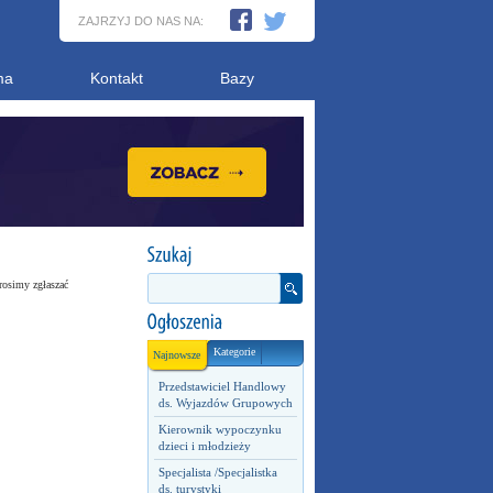
ZAJRZYJ DO NAS NA:
ma
Kontakt
Bazy
rosimy zgłaszać
Kategorie
Najnowsze
Przedstawiciel Handlowy
ds. Wyjazdów Grupowych
Kierownik wypoczynku
dzieci i młodzieży
Specjalista /Specjalistka
ds. turystyki