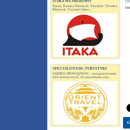
ITAKA WEJHEROWO
[20
Starszy Doradca Klienta ds. Turystyki / Doradca
gg
Klienta ds. Turystyki Salon...
SPECJALISTA DS. TURYSTYKI
ZAKRES OBOWIĄZKÓW: - przygotowywanie
ofert turystycznych, ich sprawdzanie oraz...
G