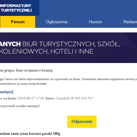
Forum
Ogłoszenia
Humor
Rekla
um grupa:
Inne związane z branżą
a! Serwis nie bierze odpowiedzialności za wypowiedzi na forum. Ewentualne naruszenia regulaminu serwisu p
nistratorowi po przez stronę Kontakt
sunięto]
a wysłania:
2010-08-27 17:05
Autor:
Czytelnik IP 195.116.70.*
wypowiedź została usunięta]
Odpowiedz
zedam tanio tyton korsarz paczki 500g