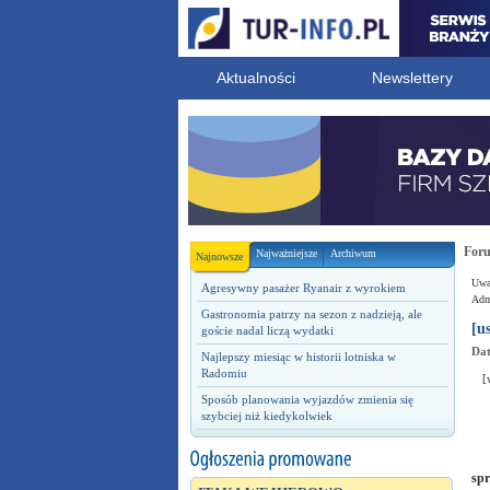
Aktualności
Newslettery
For
Najważniejsze
Archiwum
Najnowsze
Uwag
Agresywny pasażer Ryanair z wyrokiem
Admi
Gastronomia patrzy na sezon z nadzieją, ale
[u
goście nadal liczą wydatki
Dat
Najlepszy miesiąc w historii lotniska w
Radomiu
[
Sposób planowania wyjazdów zmienia się
szybciej niż kiedykolwiek
spr