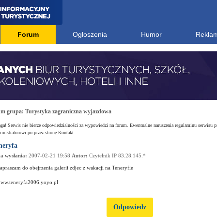
Forum
Ogłoszenia
Humor
Rekla
um grupa:
Turystyka zagraniczna wyjazdowa
a! Serwis nie bierze odpowiedzialności za wypowiedzi na forum. Ewentualne naruszenia regulaminu serwisu p
nistratorowi po przez stronę Kontakt
neryfa
a wysłania:
2007-02-21 19:58
Autor:
Czytelnik IP 83.28.145.*
apraszam do obejrzenia galerii zdjec z wakacji na Teneryfie
ww.teneryfa2006.yoyo.pl
Odpowiedz