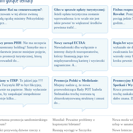
ister Raś na cenzurowanym?
:
Głos w sprawie opłaty turystycznej
:
Fixbus rozpo
zuwam w tej aferze zwinną
Jeżeli opłata turystyczna zostanie
Revolut
: Pomy
izłą rączkę ministry Pełczyńskiej-
wprowadzona /a to wcale nie jest
pociąg jedzie 
ęcz...
takie pewne/ to większosć środków
godzin...
powinna trafić...
wy prezes PHH
: Nie ma szczęscia
Nowy zarząd ECTAA
:
RegioJet wyco
 szemrany holding! Szmytke ma o
Niewiadomski dba wyłącznie o
wykazało sie 
elarstwie jeszcze mniejsze pojęcie,
interesy dużych touroperatorów,
zwalczaniu kon
 o promocji turystycznej, ktorą
którzy finansują jego tzw
wzrosły ceny 
rowadził do...
międzynarodową karierę i wycieczki
kroku pewnie j
zagraniczne. A...
iany w ITRP
: To jakieś jaja !!!!
Promocja Polski w Mediolanie
:
Promocyjny P
a Turystyki RP to byt fikcyjny,
Miejmy nadzie ę, że nowa
Spotkań i Wy
wnie na papierze. Służy wyłacznie
przewodnicząca Rady POT Izabela
Krucz prezes
u, by zaspakajać niespełnione
Stelmańska trochę rozrusza tą
trochę zaskaku
icje kilku...
zbiurokratyzowaną strukturę i zmusi
słabo znana. D
do...
ortunna promocja sandomierskiego
Mundial: Poważne problemy z
Nowa moda wśr
eum?
kupionymi biletami!
urlop w sanato
ści przywożą dziwne rzeczy z
Ruszają wyciągi w Szczyrku
Nowe lotnicze 