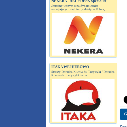
NEKERA - HELP DESK Specialist
Jesteśmy jednym z najdynamiczniej
rozwijających się biur podróży w Polsce,...
ITAKA WEJHEROWO
Starszy Doradca Klienta ds. Turystyki / Doradca
Klienta ds. Turystyki Salon...
G