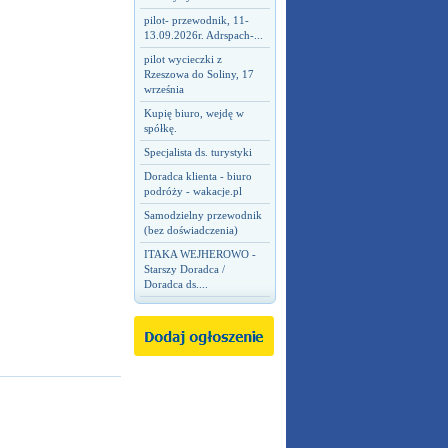
pilot- przewodnik, 11-
13.09.2026r. Adrspach-...
pilot wycieczki z
Rzeszowa do Soliny, 17
września
Kupię biuro, wejdę w
spółkę.
Specjalista ds. turystyki
Doradca klienta - biuro
podróży - wakacje.pl
Samodzielny przewodnik
(bez doświadczenia)
ITAKA WEJHEROWO -
Starszy Doradca /
Doradca ds....