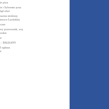
ie piwa
e i Sylwester poza
ąd ofert
acnia strukturę
eryce Łacińskiej
eczne
owy przewoznik, woj.
rskie
ne
zek - BAŁKANY
I ogłasza
ść