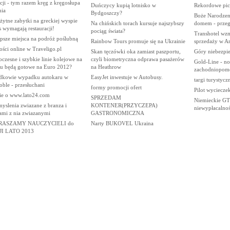
ji - tym razem kręg z kręgosłupa
Duńczycy kupią lotnisko w
Rekordowe pic
nia
Bydgoszczy?
Boże Narodzeni
żytne zabytki na greckiej wyspie
Na chińskich torach kursuje najszybszy
domem - przegl
 wymagają restauracji!
pociąg świata?
Transhotel wzm
psze miejsca na podróż poślubną
Rainbow Tours promuje się na Ukrainie
sprzedaży w Am
ości online w Traveligo.pl
Skan tęczówki oka zamiast paszportu,
Góry niebezpi
zesne i szybkie linie kolejowe na
czyli biometryczna odprawa pasażerów
Gold-Line - n
ku będą gotowe na Euro 2012?
na Heathrow
zachodniopomo
dkowie wypadku autokaru w
EasyJet inwestuje w Autobusy.
targi turystycz
ble - przesłuchani
formy promocji ofert
Pilot wyciec
ie o www.lato24.com
SPRZEDAM
Niemieckie GT
yslenia zwiazane z branza i
KONTENER(PRZYCZEPA)
niewypłacalno
ami z nia zwiazanymi
GASTRONOMICZNA
RASZAMY NAUCZYCIELI do
Narty BUKOVEL Ukraina
I LATO 2013