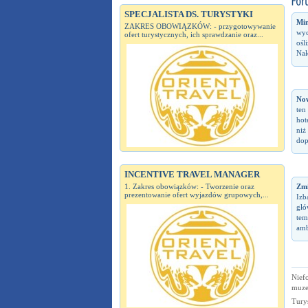
SPECJALISTA DS. TURYSTYKI
Min
ZAKRES OBOWIĄZKÓW: - przygotowywanie
wyc
ofert turystycznych, ich sprawdzanie oraz...
ośl
Nał
No
ten
hot
niż
dop
INCENTIVE TRAVEL MANAGER
Zm
1. Zakres obowiązków: - Tworzenie oraz
prezentowanie ofert wyjazdów grupowych,...
Izb
głó
tem
amb
Nief
muz
Tury