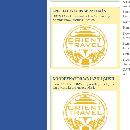
wakac
wale
SPECJALISTA DS SPRZEDAŻY
Staro
Delos
OBOWIĄZKI: - Sprzedaż biletów lotniczych, -
Kompleksowa obsługa klientów...
Najle
Płatn
Nowoc
Śląs
Świa
Greno
Opin
przem
studi
ZAP
AKCJ
KOORDYNATOR WYJAZDU (MISJI
Firma ORIENT TRAVEL poszukuje osoby na
stanowisko koordynatora Misji...