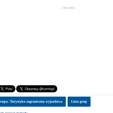
r e k l a m a
rupa: Turystyka zagraniczna wyjazdowa
Lista grup