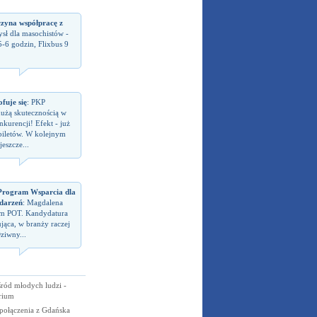
czyna współpracę z
sł dla masochistów -
5-6 godzin, Flixbus 9
fuje się
: PKP
dużą skutecznością w
kurencji! Efekt - już
biletów. W kolejnym
eszcze...
rogram Wsparcia dla
darzeń
: Magdalena
em POT. Kandydatura
jąca, w branży raczej
ziwny...
ód młodych ludzi -
rium
połączenia z Gdańska