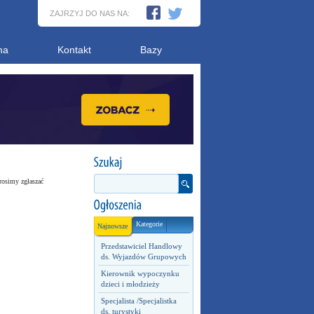
ZAJRZYJ DO NAS NA:
ma
Kontakt
Bazy
rosimy zgłaszać
Kategorie
Najnowsze
Przedstawiciel Handlowy
ds. Wyjazdów Grupowych
Kierownik wypoczynku
dzieci i młodzieży
Specjalista /Specjalistka
ds. turystyki