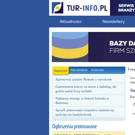
Aktualności
Newslettery
For
Najważniejsze
Archiwum
Najnowsze
Uwag
Agresywny pasażer Ryanair z wyrokiem
Admi
Gastronomia patrzy na sezon z nadzieją, ale
Te
goście nadal liczą wydatki
Dat
Najlepszy miesiąc w historii lotniska w
Radomiu
Z
Sposób planowania wyjazdów zmienia się
w
szybciej niż kiedykolwiek