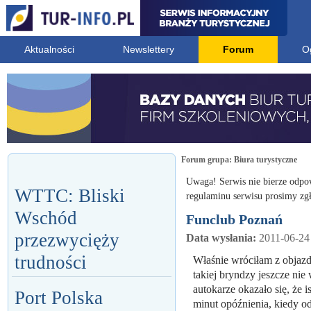
Aktualności
Newslettery
Forum
O
Forum grupa:
Biura turystyczne
Uwaga! Serwis nie bierze odpo
WTTC: Bliski
regulaminu serwisu prosimy zgł
Wschód
Funclub Poznań
przezwycięży
Data wysłania:
2011-06-24
trudności
Właśnie wróciłam z objazdo
takiej bryndzy jeszcze ni
autokarze okazało się, że i
Port Polska
minut opóźnienia, kiedy od