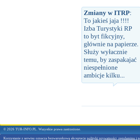
Zmiany w ITRP
:
To jakieś jaja !!!!
Izba Turystyki RP
to byt fikcyjny,
głównie na papierze.
Służy wyłacznie
temu, by zaspakajać
niespełnione
ambicje kilku...
© 2026 TUR-INFO.PL. Wszystkie prawa zastrzeżone.
Korzystanie z serwisu oznacza bezwarunkową akceptację
polityki prywatności, regulaminu i p