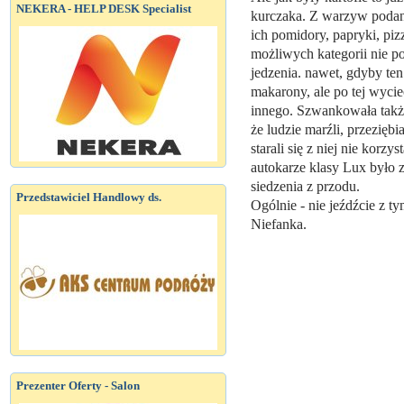
NEKERA - HELP DESK Specialist
kurczaka. Z warzyw podano t
ich pomidory, papryki, piz
możliwych kategorii nie p
jedzenia. nawet, gdyby ten
makarony, ale po tej wycie
innego. Szwankowała także
że ludzie marźli, przeziębi
starali się z niej nie korzy
autokarze klasy Lux było 
siedzenia z przodu.
Przedstawiciel Handlowy ds.
Ogólnie - nie jeźdźcie z 
Niefanka.
Prezenter Oferty - Salon