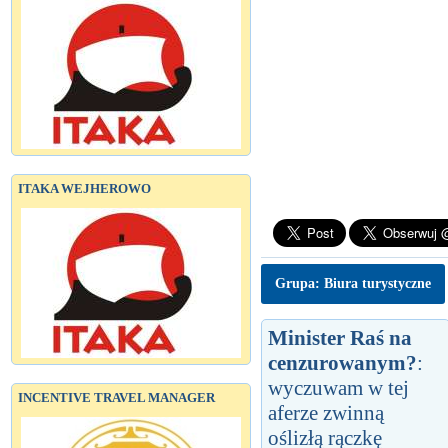
ITAKA WEJHEROWO
Grupa: Biura turystyczne
Minister Raś na
cenzurowanym?
:
wyczuwam w tej
INCENTIVE TRAVEL MANAGER
aferze zwinną
oślizłą rączkę