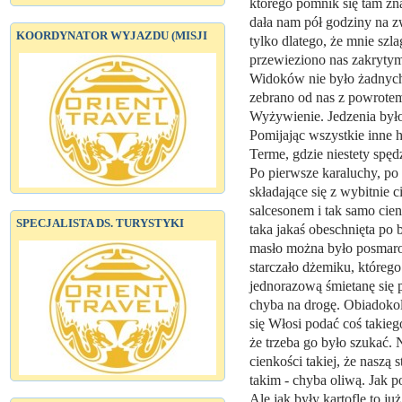
którego pomnik się tam zn
dała nam pół godziny na z
KOORDYNATOR WYJAZDU (MISJI
tylko dlatego, że mnie szl
przewieziono nas zakrytym
Widoków nie było żadnych
zebrano od nas z powrotem
Wyżywienie. Jedzenia było
Pomijając wszystkie inne h
Terme, gdzie niestety spę
Po pierwsze karaluchy, po
składające się z wybitnie 
salcesonem i tak samo cien
SPECJALISTA DS. TURYSTYKI
taka jakaś obeschnięta po b
masło można było posmaro
starczało dżemiku, któreg
jednorazową śmietanę się 
chyba na drogę. Obiadokol
się Włosi podać coś takie
że trzeba go było szukać. N
cienkości takiej, że naszą 
takim - chyba oliwą. Jak po
Ale jak były kartofle to j