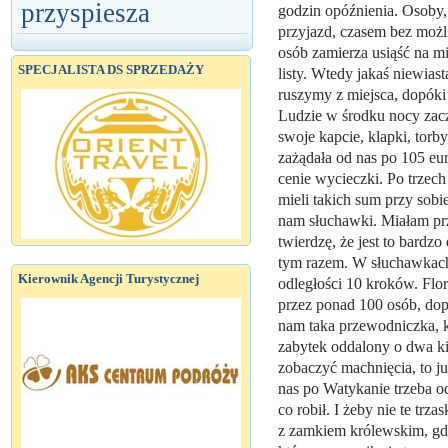
przyspiesza
godzin opóźnienia. Osoby, 
przyjazd, czasem bez możliw
osób zamierza usiąść na mie
SPECJALISTA DS SPRZEDAŻY
listy. Wtedy jakaś niewias
ruszymy z miejsca, dopóki n
Ludzie w środku nocy zaczę
swoje kapcie, klapki, torb
zażądała od nas po 105 eur
cenie wycieczki. Po trzech
mieli takich sum przy sob
nam słuchawki. Miałam prz
twierdzę, że jest to bardz
tym razem. W słuchawkach b
Kierownik Agencji Turystycznej
odległości 10 kroków. Flo
przez ponad 100 osób, do
nam taka przewodniczka, k
zabytek oddalony o dwa kilo
zobaczyć machnięcia, to j
nas po Watykanie trzeba o
co robił. I żeby nie te tr
z zamkiem królewskim, gd