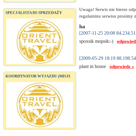
Uwaga! Serwis nie bierze od
SPECJALISTA DS SPRZEDAŻY
regulaminu serwisu prosimy z
ha
[2007-11-25 20:08 84.234.51
spoxsik mopsik:-)
odpowied
[2009-05-29 18:19 88.198.54
plant in house
odpowiedz »
KOORDYNATOR WYJAZDU (MISJI