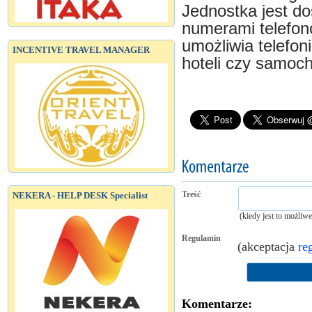
Jednostka jest d
numerami telefonó
umożliwia telefon
INCENTIVE TRAVEL MANAGER
hoteli czy samoc
Treść
NEKERA - HELP DESK Specialist
(kiedy jest to możliw
Regulamin
(akceptacja
re
Komentarze: