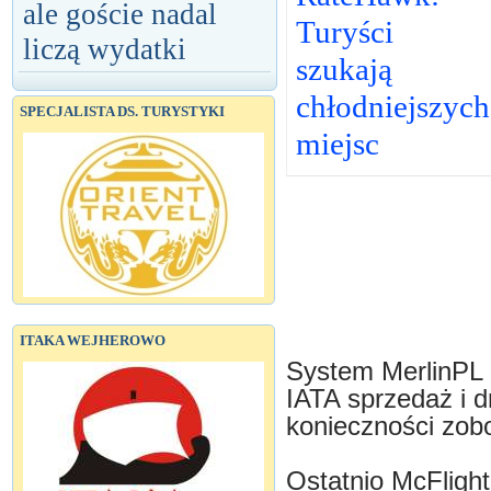
ale goście nadal
Turyści
liczą wydatki
szukają
chłodniejszych
SPECJALISTA DS. TURYSTYKI
miejsc
ITAKA WEJHEROWO
System MerlinPL 
IATA sprzedaż i d
konieczności zo
Ostatnio McFlight