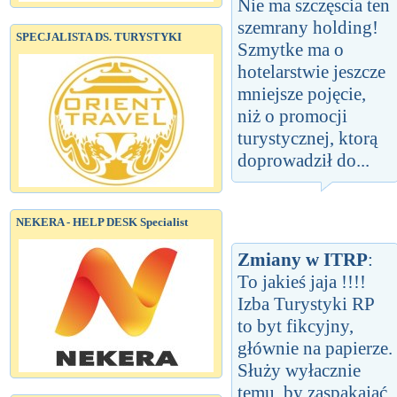
Nie ma szczęscia ten
szemrany holding!
SPECJALISTA DS. TURYSTYKI
Szmytke ma o
hotelarstwie jeszcze
mniejsze pojęcie,
niż o promocji
turystycznej, ktorą
doprowadził do...
NEKERA - HELP DESK Specialist
Zmiany w ITRP
:
To jakieś jaja !!!!
Izba Turystyki RP
to byt fikcyjny,
głównie na papierze.
Służy wyłacznie
temu, by zaspakajać