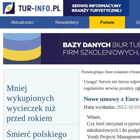
Aktualności
Newslettery
Forum
O
Forum grupa:
Inne związane z bran
Uwaga! Serwis nie bierze odpo
Mniej
regulaminu serwisu prosimy zgł
wykupionych
Nowe umowy z Euro
wycieczek niż
Data wysłania:
2012-10-03
przed rokiem
Witam,
Czy ktoś otrzymał wypowi
młodzieżowych i do podpis
Śmierć polskiego
Youth Projects Managment