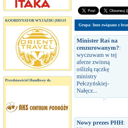
KOORDYNATOR WYJAZDU (MISJI
Grupa: Inne związane z bra
Minister Raś na
cenzurowanym?
:
wyczuwam w tej
aferze zwinną
oślizłą rączkę
ministry
Przedstawiciel Handlowy ds.
Pełczyńskiej-
Nałęcz...
Nowy prezes PHH
: