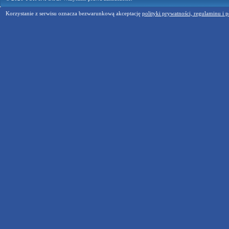
Korzystanie z serwisu oznacza bezwarunkową akceptację
polityki prywatności, regulaminu i p