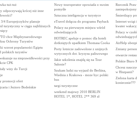
wka tuż-tuż
Nowy touroperator opowiada o swoim
Rzecznik Praw
pomyśle
zaniepokojony
cy odpoczywają krócej niż inne
dowości?
Sztuczna inteligencja w turystyce
Śmierdzący pr
 3/4 Europejczyków planuje
eTravel dołącza do programu Payback
Internet wciąż
d turystyczny w ciągu najbliższych
kwater wakacy
Polacy na pierwszym miejscu wśród
sięcy
odwiedzających
Polacy w czoł
O chce Międzynarodowego
odwiedzającyc
HOTREC apeluje o pomoc dla hoteli
ksu Ochrony Turystów
dotkniętych upadkiem Thomasa Cooka
AirHelp ubezp
ki wzrost popularności Egiptu
Porty lotnicze zadowolone z unijnych
Zmiany person
d polskich turystów
wytycznych dot. kryzysu paliwowego
otwarcie restau
wskazuje na nieprawidłowości przy
Jakie szkolenia znajdą się na Tour
Polskie Biuro 
ekcie CPK
Salonie?
Chcesz nauczyć
żały wizy do Turcji
Szukam ludzi na wyjazd do Berliina,
w Hiszpanii?
je
Wiednia z Krakowa - moze byc polski
Zielona karta 
bus
y promocji ofert
koniecznie???
targi turystyczne
caria i Jezioro Bodeńskie
weekend majowy 2010 BERLIN
HOTEL 1*, HOTEL 2** 369 zł