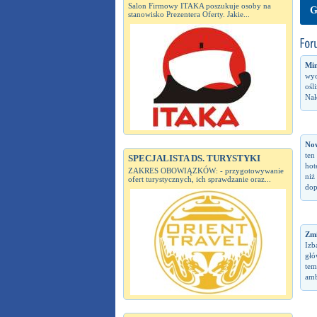
Salon Firmowy ITAKA poszukuje osoby na
G
stanowisko Prezentera Oferty. Jakie...
Min
wyc
ośl
Nał
No
ten
SPECJALISTA DS. TURYSTYKI
hot
ZAKRES OBOWIĄZKÓW: - przygotowywanie
niż
ofert turystycznych, ich sprawdzanie oraz...
dop
Zm
Izb
głó
tem
amb