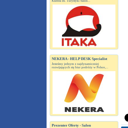
Klienta ds. Turystyki Salon...
NEKERA - HELP DESK Specialist
Jesteśmy jednym z najdynamiczniej
rozwijających się biur podróży w Polsce,...
Prezenter Oferty - Salon