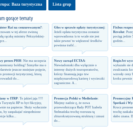
rupa: Baza turystyczna
Lista grup
ister Raś na cenzurowanym?
:
Głos w sprawie opłaty turystycznej
:
Fixbus rozpo
zuwam w tej aferze zwinną
Jeżeli opłata turystyczna zostanie
Revolut
: Pomy
izłą rączkę ministry Pełczyńskiej-
wprowadzona /a to wcale nie jest
pociąg jedzie 
ęcz...
takie pewne/ to większosć środków
godzin...
powinna trafić...
wy prezes PHH
: Nie ma szczęscia
Nowy zarząd ECTAA
:
RegioJet wyco
 szemrany holding! Szmytke ma o
Niewiadomski dba wyłącznie o
wykazało sie 
elarstwie jeszcze mniejsze pojęcie,
interesy dużych touroperatorów,
zwalczaniu kon
 o promocji turystycznej, ktorą
którzy finansują jego tzw
wzrosły ceny 
rowadził do...
międzynarodową karierę i wycieczki
kroku pewnie j
zagraniczne. A...
iany w ITRP
: To jakieś jaja !!!!
Promocja Polski w Mediolanie
:
Promocyjny P
a Turystyki RP to byt fikcyjny,
Miejmy nadzie ę, że nowa
Spotkań i Wy
wnie na papierze. Służy wyłacznie
przewodnicząca Rady POT Izabela
Krucz prezes
u, by zaspakajać niespełnione
Stelmańska trochę rozrusza tą
trochę zaskaku
icje kilku...
zbiurokratyzowaną strukturę i zmusi
słabo znana. D
do...