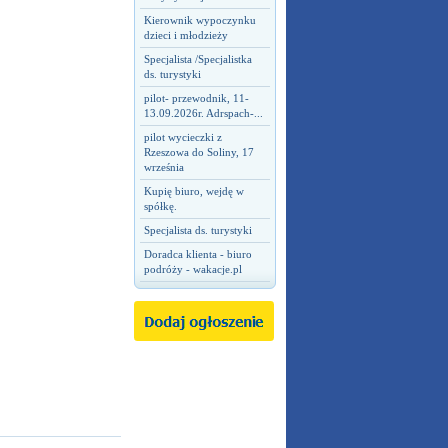
Kierownik wypoczynku
dzieci i młodzieży
Specjalista /Specjalistka
ds. turystyki
pilot- przewodnik, 11-
13.09.2026r. Adrspach-...
pilot wycieczki z
Rzeszowa do Soliny, 17
września
Kupię biuro, wejdę w
spółkę.
Specjalista ds. turystyki
Doradca klienta - biuro
podróży - wakacje.pl