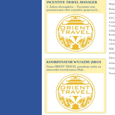
INCENTIVE TRAVEL MANAGER
Majó
1. Zakres obowiązków: - Tworzenie oraz
Pola
prezentowanie ofert wyjazdów grupowych,...
naro
ETC:
wyjaz
6 mie
UNWT
Kode
Wyso
wśró
NIK 
proj
Zdro
KOORDYNATOR WYJAZDU (MISJI
dotac
Firma ORIENT TRAVEL poszukuje osoby na
form
stanowisko koordynatora Misji...
Szwaj