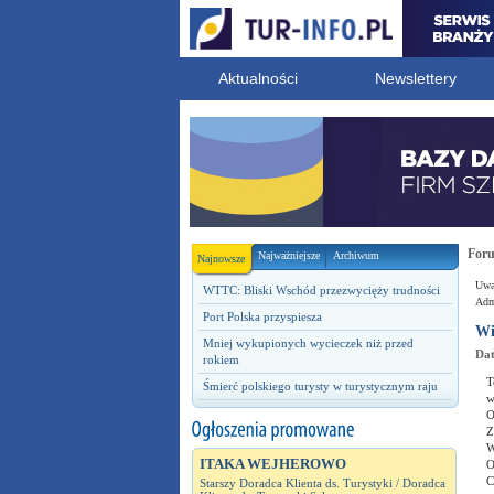
Aktualności
Newslettery
For
Najważniejsze
Archiwum
Najnowsze
Uwag
WTTC: Bliski Wschód przezwycięży trudności
Admi
Port Polska przyspiesza
Wi
Mniej wykupionych wycieczek niż przed
Dat
rokiem
T
Śmierć polskiego turysty w turystycznym raju
w
O
Z
W
ITAKA WEJHEROWO
O
C
Starszy Doradca Klienta ds. Turystyki / Doradca