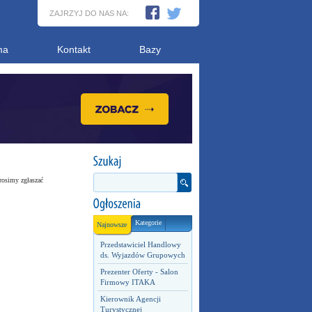
ZAJRZYJ DO NAS NA:
ma
Kontakt
Bazy
rosimy zgłaszać
Kategorie
Najnowsze
Przedstawiciel Handlowy
ds. Wyjazdów Grupowych
Prezenter Oferty - Salon
Firmowy ITAKA
Kierownik Agencji
Turystycznej