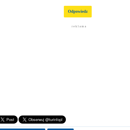
Odpowiedz
r e k l a m a