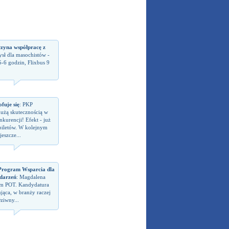
czyna współpracę z
sł dla masochistów -
5-6 godzin, Flixbus 9
fuje się
: PKP
dużą skutecznością w
kurencji! Efekt - już
biletów. W kolejnym
eszcze...
rogram Wsparcia dla
darzeń
: Magdalena
em POT. Kandydatura
jąca, w branży raczej
ziwny...