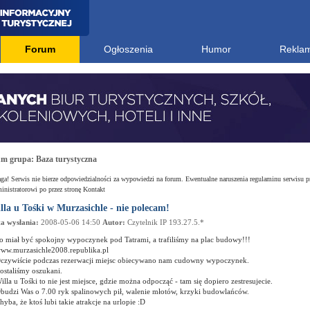
Forum
Ogłoszenia
Humor
Rekla
um grupa:
Baza turystyczna
a! Serwis nie bierze odpowiedzialności za wypowiedzi na forum. Ewentualne naruszenia regulaminu serwisu p
nistratorowi po przez stronę Kontakt
lla u Tośki w Murzasichle - nie polecam!
a wysłania:
2008-05-06 14:50
Autor:
Czytelnik IP 193.27.5.*
o miał być spokojny wypoczynek pod Tatrami, a trafiliśmy na plac budowy!!!
ww.murzasichle2008.republika.pl
czywiście podczas rezerwacji miejsc obiecywano nam cudowny wypoczynek.
ostaliśmy oszukani.
illa u Tośki to nie jest miejsce, gdzie można odpocząć - tam się dopiero zestresujecie.
budzi Was o 7.00 ryk spalinowych pił, walenie młotów, krzyki budowlańców.
hyba, że ktoś lubi takie atrakcje na urlopie :D