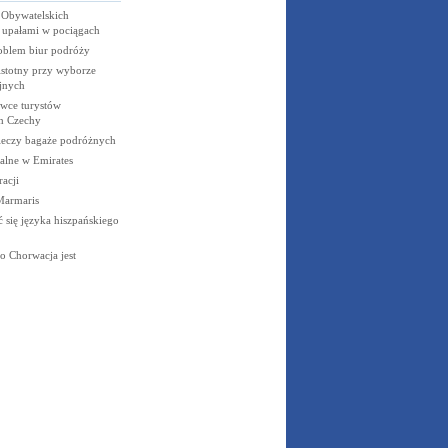
 Obywatelskich
 upałami w pociągach
oblem biur podróży
 istotny przy wyborze
jnych
ówce turystów
h Czechy
ieczy bagaże podróżnych
alne w Emirates
racji
Marmaris
 się języka hiszpańskiego
do Chorwacja jest