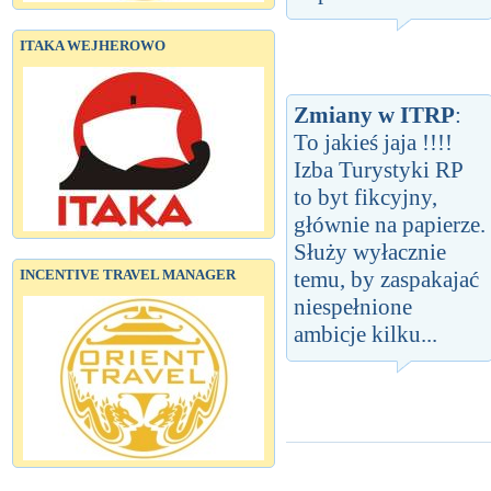
ITAKA WEJHEROWO
Zmiany w ITRP
:
To jakieś jaja !!!!
Izba Turystyki RP
to byt fikcyjny,
głównie na papierze.
Służy wyłacznie
temu, by zaspakajać
INCENTIVE TRAVEL MANAGER
niespełnione
ambicje kilku...