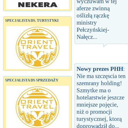
wyczuwam w tej
aferze zwinną
oślizłą rączkę
SPECJALISTA DS. TURYSTYKI
ministry
Pełczyńskiej-
Nałęcz...
Nowy prezes PHH
:
Nie ma szczęscia ten
SPECJALISTA DS SPRZEDAŻY
szemrany holding!
Szmytke ma o
hotelarstwie jeszcze
mniejsze pojęcie,
niż o promocji
turystycznej, ktorą
doprowadził do...