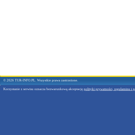
© 2026 TUR-INFO.PL. Wszystkie prawa zastrzeżone.
Korzystanie z serwisu oznacza bezwarunkową akceptację
polityki prywatności, regulaminu i p