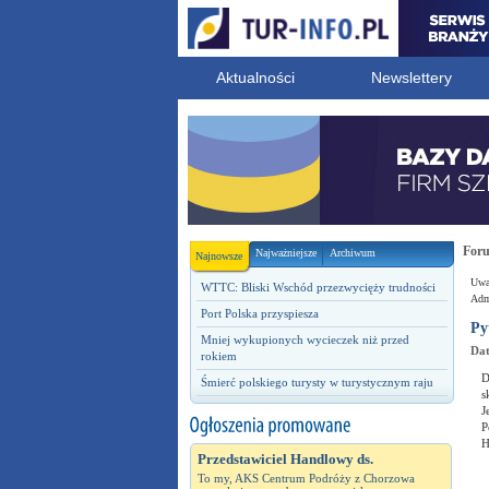
Aktualności
Newslettery
For
Najważniejsze
Archiwum
Najnowsze
Uwag
WTTC: Bliski Wschód przezwycięży trudności
Admi
Port Polska przyspiesza
Py
Mniej wykupionych wycieczek niż przed
Dat
rokiem
D
Śmierć polskiego turysty w turystycznym raju
s
J
P
H
Przedstawiciel Handlowy ds.
To my, AKS Centrum Podróży z Chorzowa