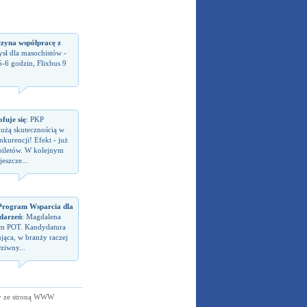
czyna współpracę z
sł dla masochistów -
5-6 godzin, Flixbus 9
fuje się
: PKP
dużą skutecznością w
kurencji! Efekt - już
biletów. W kolejnym
eszcze...
rogram Wsparcia dla
darzeń
: Magdalena
em POT. Kandydatura
jąca, w branży raczej
ziwny...
y ze stroną WWW