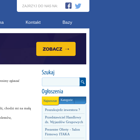
ZAJRZYJ DO NAS NA:
ma
Kontakt
Bazy
rosimy zgłaszać
Kategorie
Najnowsze
ii, chodzi mi na małą
Poszukujrdz inwestora ?
Przedstawiciel Handlowy
roblemów,
ds. Wyjazdów Grupowych
Prezenter Oferty - Salon
Firmowy ITAKA