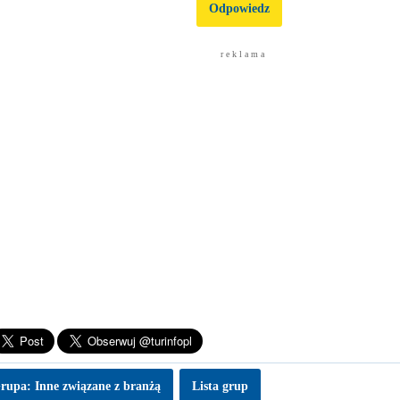
Odpowiedz
r e k l a m a
rupa: Inne związane z branżą
Lista grup