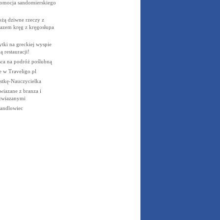
romocja sandomierskiego
żą dziwne rzeczy z
razem kręg z kręgosłupa
ytki na greckiej wyspie
 restauracji!
sca na podróż poślubną
e w Traveligo.pl
stkę-Nauczycielka
wiazane z branza i
 zwiazanymi
andlowiec