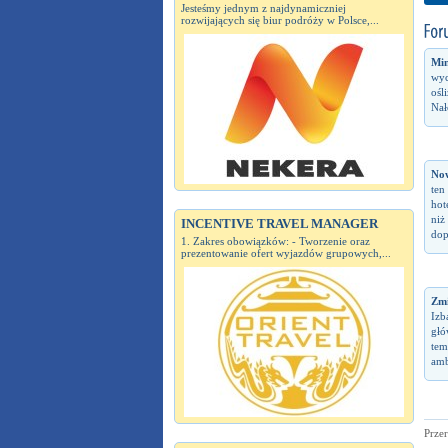
Jesteśmy jednym z najdynamiczniej
rozwijających się biur podróży w Polsce,...
Min
wyc
ośl
Nał
No
ten
hot
niż
INCENTIVE TRAVEL MANAGER
dop
1. Zakres obowiązków: - Tworzenie oraz
prezentowanie ofert wyjazdów grupowych,...
Zm
Izb
głó
tem
amb
Prze