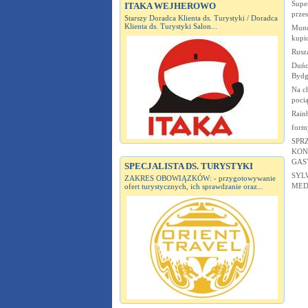
Super
ITAKA WEJHEROWO
przes
Starszy Doradca Klienta ds. Turystyki / Doradca
Klienta ds. Turystyki Salon...
Mund
kupi
Rusz
Duńc
Bydg
Na ch
pocią
Rain
form
SPR
KON
GAS
SPECJALISTA DS. TURYSTYKI
SYL
ZAKRES OBOWIĄZKÓW: - przygotowywanie
MED
ofert turystycznych, ich sprawdzanie oraz...