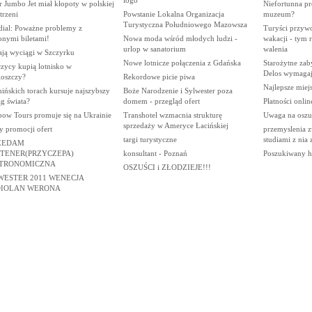
 Jumbo Jet miał kłopoty w polskiej
Niefortunna p
trzeni
Powstanie Lokalna Organizacja
muzeum?
Turystyczna Południowego Mazowsza
ial: Poważne problemy z
Turyści przywo
onymi biletami!
Nowa moda wśród młodych ludzi -
wakacji - tym 
urlop w sanatorium
walenia
ają wyciągi w Szczyrku
Nowe lotnicze połączenia z Gdańska
Starożytne zab
zycy kupią lotnisko w
Delos wymagają
oszczy?
Rekordowe picie piwa
Najlepsze miej
ińskich torach kursuje najszybszy
Boże Narodzenie i Sylwester poza
g świata?
domem - przegląd ofert
Płatności onlin
bow Tours promuje się na Ukrainie
Transhotel wzmacnia strukturę
Uwaga na oszu
sprzedaży w Ameryce Łacińskiej
y promocji ofert
przemyslenia z
targi turystyczne
studiami z nia
ZEDAM
TENER(PRZYCZEPA)
konsultant - Poznań
Poszukiwany h
TRONOMICZNA
OSZUŚCI i ZŁODZIEJE!!!
WESTER 2011 WENECJA
IOLAN WERONA