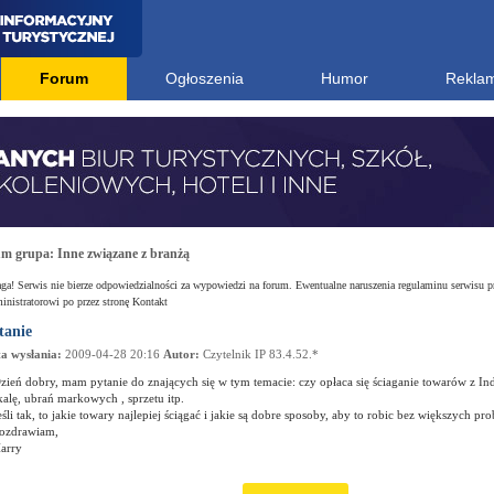
Forum
Ogłoszenia
Humor
Rekla
um grupa:
Inne związane z branżą
a! Serwis nie bierze odpowiedzialności za wypowiedzi na forum. Ewentualne naruszenia regulaminu serwisu p
nistratorowi po przez stronę Kontakt
tanie
a wysłania:
2009-04-28 20:16
Autor:
Czytelnik IP 83.4.52.*
zień dobry, mam pytanie do znających się w tym temacie: czy opłaca się ściaganie towarów z Ind
kalę, ubrań markowych , sprzetu itp.
eśli tak, to jakie towary najlepiej ściągać i jakie są dobre sposoby, aby to robic bez większych p
ozdrawiam,
arry