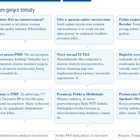
ister Raś na cenzurowanym?
:
Głos w sprawie opłaty turystycznej
:
Fixbus rozpo
zuwam w tej aferze zwinną
Jeżeli opłata turystyczna zostanie
Revolut
: Pomy
izłą rączkę ministry Pełczyńskiej-
wprowadzona /a to wcale nie jest
pociąg jedzie 
ęcz...
takie pewne/ to większosć środków
godzin...
powinna trafić...
wy prezes PHH
: Nie ma szczęscia
Nowy zarząd ECTAA
:
RegioJet wyco
 szemrany holding! Szmytke ma o
Niewiadomski dba wyłącznie o
wykazało sie 
elarstwie jeszcze mniejsze pojęcie,
interesy dużych touroperatorów,
zwalczaniu kon
 o promocji turystycznej, ktorą
którzy finansują jego tzw
wzrosły ceny 
rowadził do...
międzynarodową karierę i wycieczki
kroku pewnie j
zagraniczne. A...
iany w ITRP
: To jakieś jaja !!!!
Promocja Polski w Mediolanie
:
Promocyjny P
a Turystyki RP to byt fikcyjny,
Miejmy nadzie ę, że nowa
Spotkań i Wy
wnie na papierze. Służy wyłacznie
przewodnicząca Rady POT Izabela
Krucz prezes
u, by zaspakajać niespełnione
Stelmańska trochę rozrusza tą
trochę zaskaku
icje kilku...
zbiurokratyzowaną strukturę i zmusi
słabo znana. D
do...
reklamowane atrakcje turystyczne
Spółki PKP będą płacić za używanie
Kłopoty Triad
logo