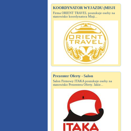
KOORDYNATOR WYJAZDU (MISJI
Firma ORIENT TRAVEL poszukuje osoby na
stanowisko koordynatora Misji...
Prezenter Oferty - Salon
Salon Firmowy ITAKA poszukuje osoby na
stanowisko Prezentera Oferty. Jakie...