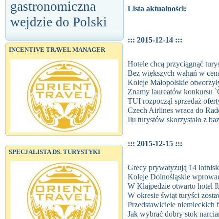
gastronomiczna
Lista aktualności:
wejdzie do Polski
::: 2015-12-14 :::
INCENTIVE TRAVEL MANAGER
Hotele chcą przyciągnąć tur
Bez większych wahań w cena
Koleje Małopolskie otworzył
Znamy laureatów konkursu `
TUI rozpoczął sprzedaż ofer
Czech Airlines wraca do Ra
Ilu turystów skorzystało z b
::: 2015-12-15 :::
SPECJALISTA DS. TURYSTYKI
Grecy prywatyzują 14 lotnisk
Koleje Dolnośląskie wprowad
W Kłajpedzie otwarto hotel Ib
W okresie świąt turyści zost
Przedstawiciele niemieckich 
Jak wybrać dobry stok narci