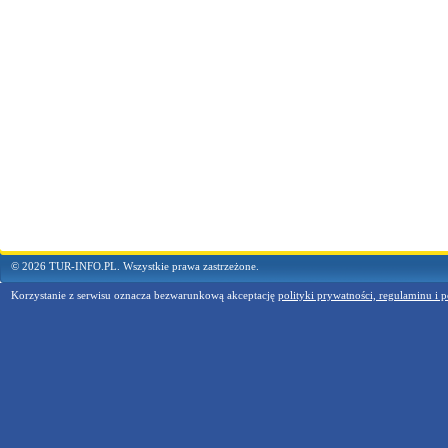
© 2026 TUR-INFO.PL. Wszystkie prawa zastrzeżone.
Korzystanie z serwisu oznacza bezwarunkową akceptację
polityki prywatności, regulaminu i p