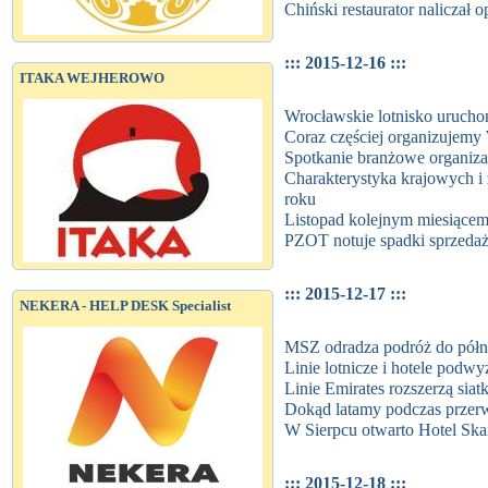
Chiński restaurator naliczał o
::: 2015-12-16 :::
ITAKA WEJHEROWO
Wrocławskie lotnisko urucho
Coraz częściej organizujemy 
Spotkanie branżowe organiza
Charakterystyka krajowych i
roku
Listopad kolejnym miesiącem
PZOT notuje spadki sprzeda
::: 2015-12-17 :::
NEKERA - HELP DESK Specialist
MSZ odradza podróż do półno
Linie lotnicze i hotele podw
Linie Emirates rozszerzą sia
Dokąd latamy podczas przer
W Sierpcu otwarto Hotel Sk
::: 2015-12-18 :::