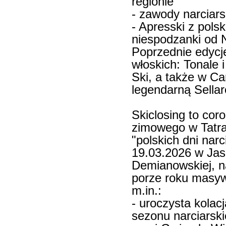
regionie
- zawody narciar
- Apresski z pols
niespodzanki od 
Poprzednie edycj
włoskich: Tonale 
Ski, a także w Ca
legendarną Sella
Skiclosing to co
zimowego w Tatra
"polskich dni nar
19.03.2026 w Jasn
Demianowskiej, n
porze roku masy
m.in.:
- uroczysta kolac
sezonu narciarski