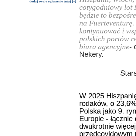
dodaj swoje ogłoszenie tutaj [+]
cotygodniowy lot 
będzie to bezpośr
na Fuerteventurę.
kontynuować i wsp
polskich portów r
biura agencyjne
- 
Nekery.
Star
W 2025 Hiszpanię
rodaków, o 23,6% 
Polska jako 9. ry
Europie - łącznie 
dwukrotnie więce
przedcovidowym r