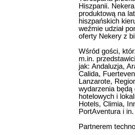
Hiszpanii. Nekera
produktową na lat
hiszpańskich kie
weźmie udział po
oferty Nekery z bi
Wśród gości, którz
m.in. przedstawic
jak: Andaluzja, A
Calida, Fuerteven
Lanzarote, Region
wydarzenia będą 
hotelowych i loka
Hotels, Climia, I
PortAventura i in.
Partnerem techno