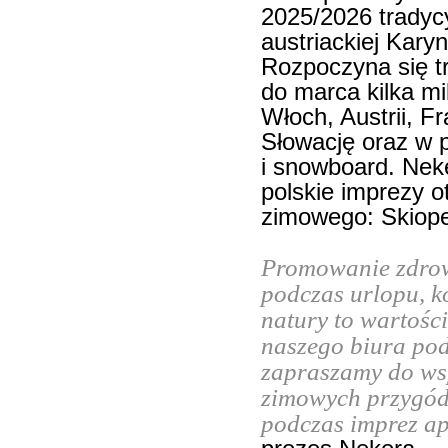
2025/2026 trady
austriackiej Karyn
Rozpoczyna się t
do marca kilka mi
Włoch, Austrii, Fr
Słowację oraz w p
i snowboard. Nek
polskie imprezy o
zimowego: Skiopen
Promowanie zdrowe
podczas urlopu, k
natury to wartości
naszego biura pod
zapraszamy do ws
zimowych przygód 
podczas imprez ap