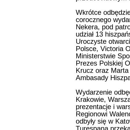
Wkrótce odbędzie 
corocznego wyda
Nekera, pod pat
udział 13 hiszpań
Uroczyste otwarc
Polsce, Victoria 
Ministerstwie Spo
Prezes Polskiej O
Krucz oraz Marta
Ambasady Hiszpan
Wydarzenie odbęd
Krakowie, Warsza
prezentacje i war
Regionowi Walenc
odbyły się w Kat
Turespana przeka