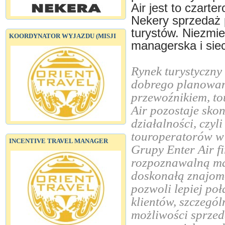
Air jest to czart
Nekery sprzedaż 
turystów. Niezmie
KOORDYNATOR WYJAZDU (MISJI
managerska i siec
Rynek turystyczny
dobrego planowan
przewoźnikiem, to
Air pozostaje sko
działalności, czyl
touroperatorów w 
INCENTIVE TRAVEL MANAGER
Grupy Enter Air f
rozpoznawalną ma
doskonałą znajomo
pozwoli lepiej poł
klientów, szczegó
możliwości sprzed