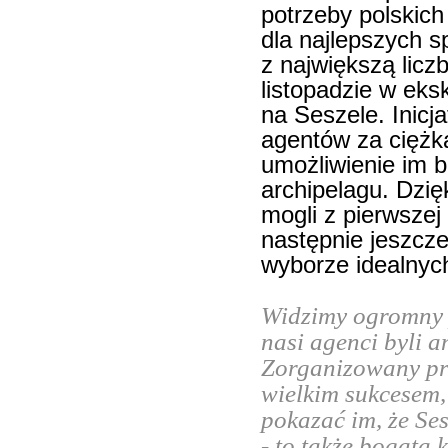
potrzeby polskich
dla najlepszych 
z największą licz
listopadzie w ek
na Seszele. Inicj
agentów za ciężk
umożliwienie im 
archipelagu. Dzię
mogli z pierwszej
następnie jeszcze
wyborze idealnych
Widzimy ogromny p
nasi agenci byli 
Zorganizowany prz
wielkim sukcesem,
pokazać im, że Ses
- to także bogata 