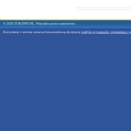
© 2026 TUR-INFO.PL. Wszystkie prawa zastrzeżone.
Korzystanie z serwisu oznacza bezwarunkową akceptację
polityki prywatności, regulaminu i p