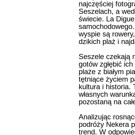
najczęściej fotog
Seszelach, a wedł
świecie. La Digue
samochodowego. 
wyspie są rowery
dzikich plaż i na
Seszele czekają 
gotów zgłębić ich
plaże z białym pi
tętniące życiem p
kultura i historia
własnych warunka
pozostaną na całe
Analizując rosnąc
podróży Nekera p
trend. W odpowied