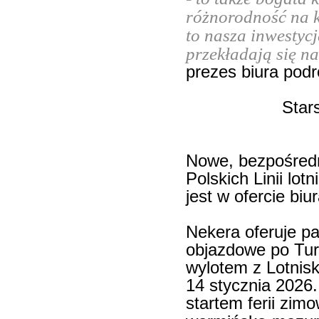
różnorodność na k
to nasza inwestycj
przekładają się na
prezes biura podr
Star
Nowe, bezpośredn
Polskich Linii lo
jest w ofercie bi
Nekera oferuje p
objazdowe po Turc
wylotem z Lotnis
14 stycznia 2026
startem ferii zi