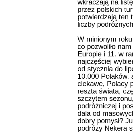
wkraczają na list
przez polskich t
potwierdzają ten 
liczby podróżnych
W minionym roku 
co pozwoliło nam
Europie i 11. w r
najczęściej wybie
od stycznia do li
10.000 Polaków, 
ciekawe, Polacy p
reszta świata, cz
szczytem sezonu,
podróżniczej i po
dala od masowych
dobry pomysł? Już
podróży Nekera s