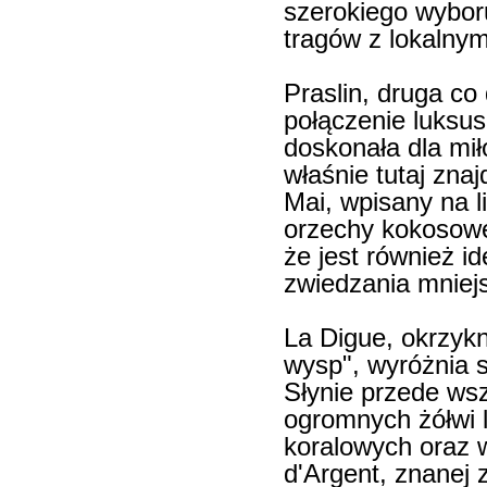
szerokiego wyboru
tragów z lokalnym
Praslin, druga co
połączenie luksus
doskonała dla mił
właśnie tutaj znaj
Mai, wpisany na 
orzechy kokosowe
że jest również
zwiedzania mniej
La Digue, okrzykn
wysp", wyróżnia s
Słynie przede wsz
ogromnych żółwi l
koralowych oraz 
d'Argent, znanej 