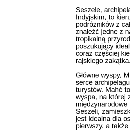
Seszele, archipe
Indyjskim, to kie
podróżników z cał
znaleźć jedne z n
tropikalną przyrod
poszukujący idea
coraz częściej ki
rajskiego zakątka
Główne wyspy, Ma
serce archipelagu
turystów. Mahé to
wyspa, na której z
międzynarodowe lo
Seszeli, zamiesz
jest idealna dla 
pierwszy, a także