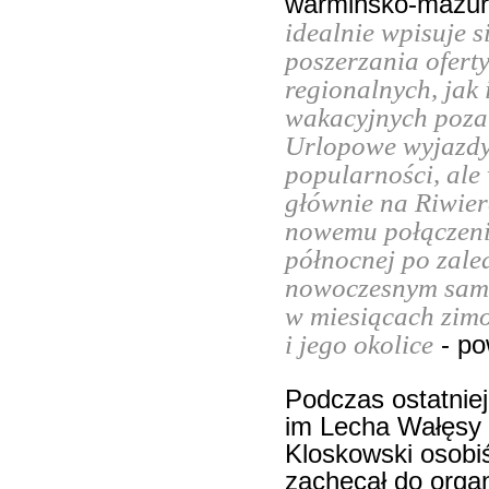
warmińsko-mazu
idealnie wpisuje s
poszerzania ofert
regionalnych, jak 
wakacyjnych poza 
Urlopowe wyjazdy 
popularności, ale
głównie na Riwier
nowemu połączeni
północnej po zale
nowoczesnym samo
w miesiącach zimo
i jego okolice
- po
Podczas ostatniej
im Lecha Wałęsy 
Kloskowski osobiś
zachęcał do orga