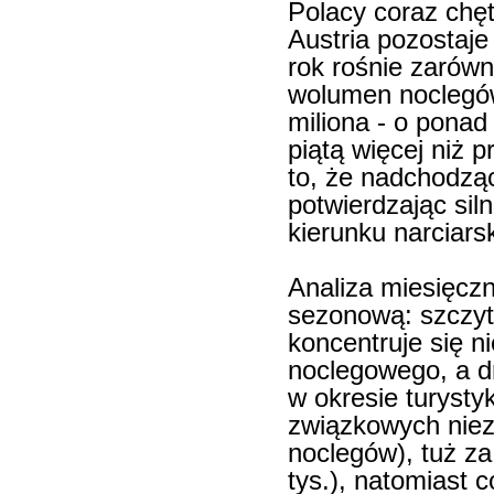
Polacy coraz chętn
Austria pozostaj
rok rośnie zarówno
wolumen noclegów
miliona - o ponad
piątą więcej niż
to, że nadchodząc
potwierdzając sil
kierunku narciars
Analiza miesięcz
sezonową: szczyt 
koncentruje się n
noclegowego, a dr
w okresie turystyk
związkowych niez
noclegów), tuż za
tys.), natomiast c