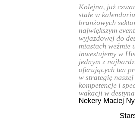
Kolejna, już czwa
stałe w kalendari
branżowych sektor
największym event
wyjazdowej do des
miastach weźmie u
inwestujemy w Hisz
jednym z najbard
oferujących ten pr
w strategię naszej
kompetencje i spe
wakacji w destyna
Nekery Maciej Nyk
Star