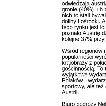
odwiedzają austri
gronie (40%) lub 
nich to stali byw
doliny i ośrodki. A
tego rynku jest l
poznało Austrię 
kolejne 37% przy
Wśród regionów n
popularności wyróż
krajobrazy z poł
gościnnością. To 
wyjątkowe wydarz
Polaków - wydarze
sportowy, ale też
Austrii.
Biuro podróży Nek