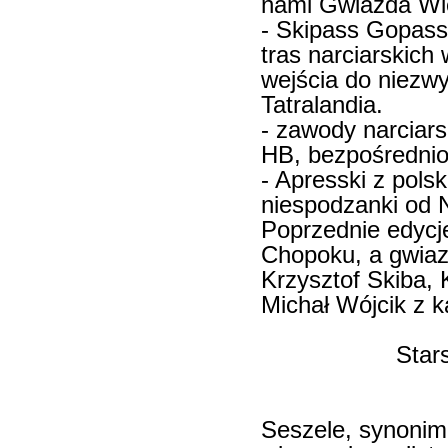
nami Gwiazda Wi
- Skipass Gopass 
tras narciarskich
wejścia do niezw
Tatralandia.
- zawody narciars
HB, bezpośrednio 
- Apresski z pols
niespodzanki od 
Poprzednie edycje
Chopoku, a gwiaz
Krzysztof Skiba, 
Michał Wójcik z k
Star
Seszele, synonim 