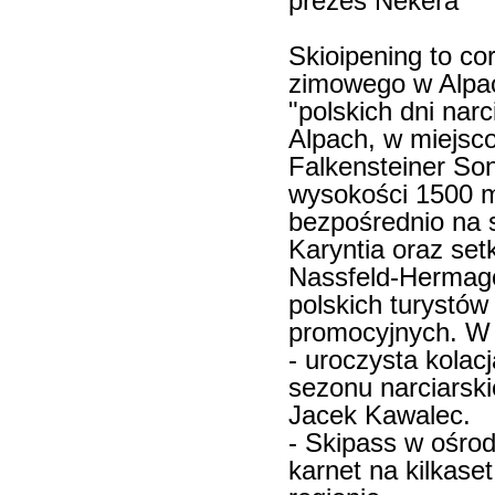
prezes Nekera
Skioipening to c
zimowego w Alpac
"polskich dni narc
Alpach, w miejsc
Falkensteiner So
wysokości 1500 m.
bezpośrednio na 
Karyntia oraz setk
Nassfeld-Hermago
polskich turystó
promocyjnych. W 
- uroczysta kolac
sezonu narciarsk
Jacek Kawalec.
- Skipass w ośrod
karnet na kilkase