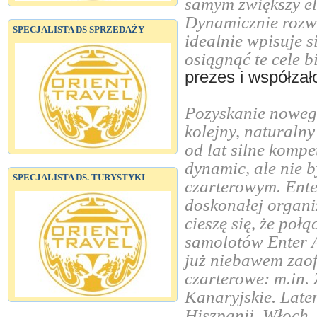
samym zwiększy el
Dynamicznie rozwi
SPECJALISTA DS SPRZEDAŻY
idealnie wpisuje 
osiągnąć te cele 
prezes i współzało
Pozyskanie nowego 
kolejny, natural
od lat silne kompe
dynamic, ale nie 
SPECJALISTA DS. TURYSTYKI
czarterowym. Enter
doskonałej organiz
cieszę się, że połą
samolotów Enter A
już niebawem zaof
czarterowe: m.in.
Kanaryjskie. Late
Hiszpanii, Włoch, 