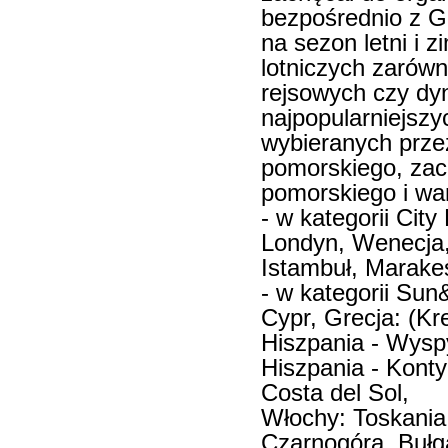
bezpośrednio z G
na sezon letni i 
lotniczych zarówn
rejsowych czy d
najpopularniejsz
wybieranych prze
pomorskiego, zac
pomorskiego i wa
- w kategorii Cit
Londyn, Wenecja,
Istambuł, Marake
- w kategorii Su
Cypr, Grecja: (Kre
Hiszpania - Wyspy
Hiszpania - Konty
Costa del Sol,
Włochy: Toskania,
Czarnogóra, Bułga