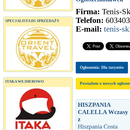
Firma:
Tenis-Sk
Telefon:
603403
SPECJALISTA DS SPRZEDAŻY
E-mail:
tenis-s
Ogłoszenia: Dla turystów
ITAKA WEJHEROWO
Powiadom o nowych ogłosze
HISZPANIA
CALELLA Wczasy
z
Hiszpania Costa