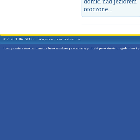
domki nad jeziorem
otoczone...
© 2026 TUR-INFO.PL. Wszystkie prawa zastrzeżone.
Korzystanie z serwisu oznacza bezwarunkową akceptację
polityki prywatności, regulaminu i p