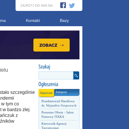
ZAJRZYJ DO NAS NA:
ama
Kontakt
Bazy
ielu
stało szczególnie
Kategorie
Najnowsze
andemii
Przedstawiciel Handlowy
, w tym co
ds. Wyjazdów Grupowych
t w bardzo złej
Prezenter Oferty - Salon
Jańczuk z
Firmowy ITAKA
oźników
Kierownik Agencji
Turystycznej