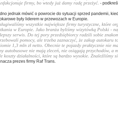
ysfakcjonuje firmy, bo wtedy już damy radę przeżyć.
- podkreś
dno jednak mówić o powrocie do sytuacji sprzed pandemii, kied
okarowe były liderem w przewozach w Europie.
ługiwaliśmy wszystkie największe firmy turystyczne, które o
tkania w Europie. Jako branża byliśmy wizytówką Polski - na
lepszy serwis. Do tej pory przedsiębiorcy radzili sobie znakom
rzebowali pomocy, ale trzeba zaznaczyć, że zakup autokaru t
iomie 1,3 mln zł netto. Obecnie te pojazdy praktycznie nie ma
my autobusowe nie mają zleceń, nie osiągają przychodów, a 
łe koszty działalności, które są bardzo wysokie. Znaleźliśmy 
nacza prezes firmy Raf Trans.