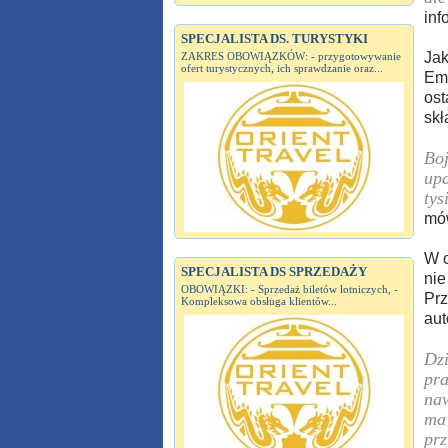
inf
SPECJALISTA DS. TURYSTYKI
Jak
ZAKRES OBOWIĄZKÓW: - przygotowywanie
ofert turystycznych, ich sprawdzanie oraz...
Emi
ost
skł
Boj
upa
tys
mów
W o
SPECJALISTA DS SPRZEDAŻY
nie
OBOWIĄZKI: - Sprzedaż biletów lotniczych, -
Prz
Kompleksowa obsługa klientów...
aut
Dzi
pra
naw
ma 
prz