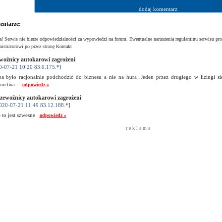
ntarze:
! Serwis nie bierze odpowiedzialności za wypowiedzi na forum. Ewentualne naruszenia regulaminu serwisu pro
istratorowi po przez stronę Kontakt
woźnicy autokarowi zagrożeni
0-07-21 10:20 83.0.175.*]
ba było racjonalnie podchodzić do biznesu a nie na hura .Jeden przez drugiego w lizingi s
ructwa .
odpowiedz »
zewoźnicy autokarowi zagrożeni
020-07-21 11:49 83.12.188.*]
e to jest szwesne
odpowiedz »
r e k l a m a