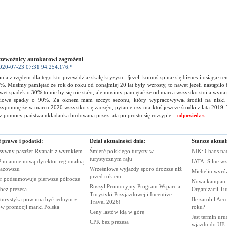
zewoźnicy autokarowi zagrożeni
020-07-23 07:31 94.254.176.*]
nia z rzędem dla tego kto przewidział skałę kryzysu. Jjeżeli komuś spinał się biznes i osiągał 
%. Musimy pamiętać że rok do roku od conajmiej 20 lat były wzrosty, to nawet jeżeli nastąpiło
wet spadek o 30% to nic by się nie stało, ale musimy pamiętać że od marca wszystko stoi a wyn
niowe spadły o 90%. Za oknem mam szczyt sezonu, który wypracowywał środki na niski s
zypomnę że w marcu 2020 wszystko się zaczęło, pytanie czy ma ktoś jeszcze środki z lata 2019. T
z pomocy państwa układanka budowana przez lata po prostu się rozsypie.
odpowiedz »
ł prawo i podatki:
Dział aktualności dnia:
Starsze aktual
sywny pasażer Ryanair z
wyrokiem
Śmierć polskiego turysty w
NIK: Chaos n
turystycznym
raju
 mianuje nową dyrektor regionalną
IATA: Silne wz
azowszu
Wrześniowe wyjazdy sporo droższe niż
Michelin wyró
przed
rokiem
r podsumowuje pierwsze
półrocze
Nowa kampania
Ruszył Promocyjny Program Wsparcia
 bez
prezesa
Organizacji
Tu
Turystyki Przyjazdowej i Incentive
 turystyka powinna być jednym z
Ile zarobił Ac
Travel
2026!
rów promocji marki
Polska
roku?
Ceny lastów idą w
górę
Jest termin ur
CPK bez
prezesa
wjazdu do
UE