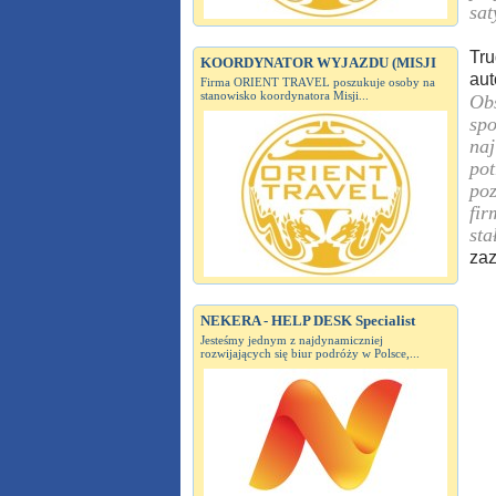
sat
Tru
KOORDYNATOR WYJAZDU (MISJI
aut
Firma ORIENT TRAVEL poszukuje osoby na
stanowisko koordynatora Misji...
Obs
spo
naj
pot
poz
fir
sta
zaz
NEKERA - HELP DESK Specialist
Jesteśmy jednym z najdynamiczniej
rozwijających się biur podróży w Polsce,...