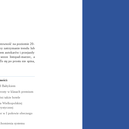
rentowność na poziomie 20-
 by zatrzymanie trendu lub
ajem autokarów i przejazdy
ezon listopad-marzec, a
o się po prostu nie spina,
ności:
ad
Bałtykiem
rosty w klasach
premium
żni także
hotele
 Wielkopolskiej
rystycznej
cor w I połowie obecnego
uchomienia systemu