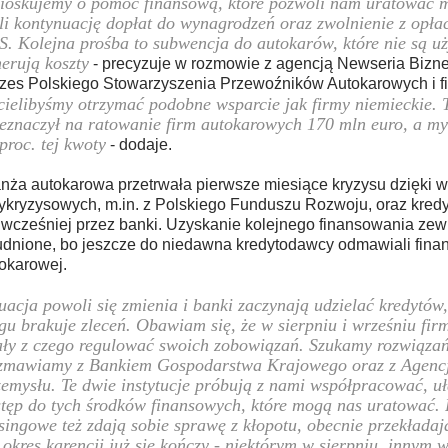
oskujemy o pomoc finansową, które pozwoli nam uratować m
li kontynuację dopłat do wynagrodzeń oraz zwolnienie z opła
. Kolejna prośba to subwencja do autokarów, które nie są u
erują koszty
- precyzuje w rozmowie z agencją Newseria Bizne
zes Polskiego Stowarzyszenia Przewoźników Autokarowych i fi
ielibyśmy otrzymać podobne wsparcie jak firmy niemieckie. 
eznaczył na ratowanie firm autokarowych 170 mln euro, a my
proc. tej kwoty
- dodaje.
nża autokarowa przetrwała pierwsze miesiące kryzysu dzięki ws
ykryzysowych, m.in. z Polskiego Funduszu Rozwoju, oraz kred
 wcześniej przez banki. Uzyskanie kolejnego finansowania zew
udnione, bo jeszcze do niedawna kredytodawcy odmawiali fina
okarowej.
uacja powoli się zmienia i banki zaczynają udzielać kredytów
gu brakuje zleceń. Obawiam się, że w sierpniu i wrześniu fir
ły z czego regulować swoich zobowiązań. Szukamy rozwiązań
zmawiamy z Bankiem Gospodarstwa Krajowego oraz z Agenc
emysłu. Te dwie instytucje próbują z nami współpracować, u
tęp do tych środków finansowych, które mogą nas uratować.
singowe też zdają sobie sprawę z kłopotu, obecnie przekładaj
 okres karencji już się kończy - niektórym w sierpniu, innym 