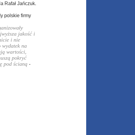
la Rafał Jańczuk.
y polskie firmy
rganizowały
jwyższa jakość i
icie i nie
o wydatek na
ją wartości,
muszą pokryć
się pod ścianą
-