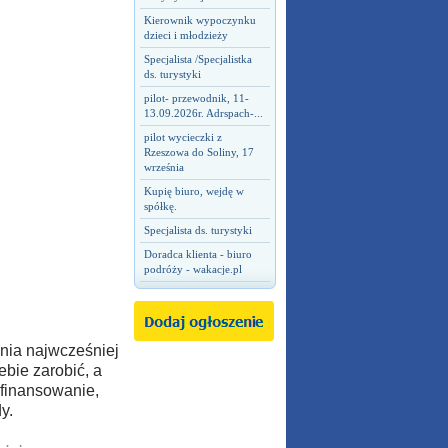
Kierownik wypoczynku
dzieci i młodzieży
Specjalista /Specjalistka
ds. turystyki
pilot- przewodnik, 11-
13.09.2026r. Adrspach-...
pilot wycieczki z
Rzeszowa do Soliny, 17
września
Kupię biuro, wejdę w
spółkę.
Specjalista ds. turystyki
Doradca klienta - biuro
podróży - wakacje.pl
nia najwcześniej
ebie zarobić, a
finansowanie,
y.