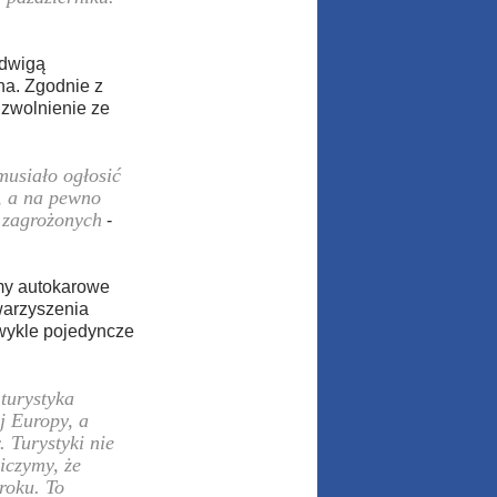
adwigą
na. Zgodnie z
 zwolnienie ze
 musiało ogłosić
m, a na pewno
t zagrożonych
-
rmy autokarowe
warzyszenia
wykle pojedyncze
 turystyka
ej Europy, a
 Turystyki nie
iczymy, że
roku. To