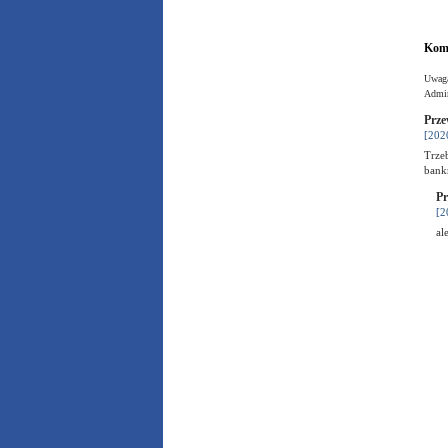
Kome
Uwaga
Admin
Prze
[202
Trze
bank
Pr
[2
al