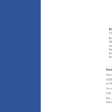
Pr
[2
Ko
30
na
li
pr
be
Dzia
Agre
IGHP
na
M
Acco
CPK
PIG:
fila