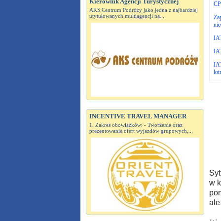
Kierownik Agencji Turystycznej
CP
AKS Centrum Podróży jako jedna z najbardziej
utytułowanych multiagencji na...
Zap
nie
IA
IAT
IAT
lot
INCENTIVE TRAVEL MANAGER
1. Zakres obowiązków: - Tworzenie oraz
prezentowanie ofert wyjazdów grupowych,...
Syt
w k
pom
ale