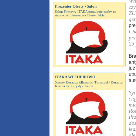
Wni
Prezenter Oferty - Salon
czy
Salon Firmowy ITAKA poszukuje osoby na
ZUS
stanowisko Prezentera Oferty. Jakie...
gen
pre
Chc
prz
25 
Bra
ant
już
utr
ITAKA WEJHEROWO
aut
Starszy Doradca Klienta ds. Turystyki / Doradca
Klienta ds. Turystyki Salon...
Syt
cią
mia
Ro
Prz
dos
lea
ale