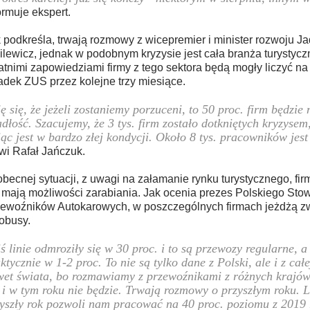
ormuje ekspert.
 podkreśla, trwają rozmowy z wicepremier i minister rozwoju J
lewicz, jednak w podobnym kryzysie jest cała branża turystycz
atnimi zapowiedziami firmy z tego sektora będą mogły liczyć na
adek ZUS przez kolejne trzy miesiące.
ę się, że jeżeli zostaniemy porzuceni, to 50 proc. firm będzie
dłość. Szacujemy, że 3 tys. firm zostało dotkniętych kryzyse
iąc jest w bardzo złej kondycji. Około 8 tys. pracowników jes
i Rafał Jańczuk.
becnej sytuacji, z uwagi na załamanie rynku turystycznego, fi
 mają możliwości zarabiania. Jak ocenia prezes Polskiego Sto
ewoźników Autokarowych, w poszczególnych firmach jeżdżą z
obusy.
ś linie odmroziły się w 30 proc. i to są przewozy regularne, a
ktycznie w 1-2 proc. To nie są tylko dane z Polski, ale i z cał
et świata, bo rozmawiamy z przewoźnikami z różnych krajów.
i w tym roku nie będzie. Trwają rozmowy o przyszłym roku. L
yszły rok pozwoli nam pracować na 40 proc. poziomu z 2019 