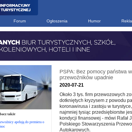
Forum
Ogłoszenia
Humor
Rekl
PSPA: Bez pomocy państwa w
przewoźników upadnie
2020-07-21
Około 3 tys. firm przewozowych zo
dotkniętych kryzysem z powodu p
koronawirusa i zastoju w turystyce
najmniej tysiąc przedsiębiorstw jes
bacz także
kondycji finansowej - mówi Rafał 
ewoźnicy apelują do premiera o
Polskiego Stowarzyszenia Przew
moc
Autokarowych.