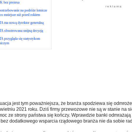
K bez prezesa
r e k l a m a
otrzebowanie na podróże lotnicze
co mniejsze niż przed rokiem
TA ma nową dyrektor generalną
A sfrustrowana unijną decyzją
A przygląda się statystykom
niczym
uacja jest tym poważniejsza, że branża spodziewa się odmroże
wietniu 2021 roku. Dziś firmy przewozowe nie są w stanie na si
oc ze strony państwa się kończy. Wprawdzie banki odmrażają 
 bez dodatkowego wsparcia rządowego branża nie da sobie rad