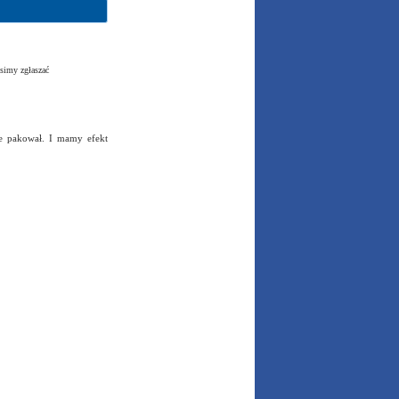
simy zgłaszać
ie pakował. I mamy efekt