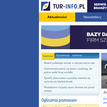
Aktualności
Newslettery
Najważniejsze
Archiwum
Najnowsze
Śmierć polskiego turysty w turystycznym raju
Gastronomia patrzy na sezon z nadzieją, ale
goście nadal liczą wydatki
Sposób planowania wyjazdów zmienia się
szybciej niż kiedykolwiek
Wrześniowe wyjazdy sporo droższe niż przed
rokiem
Zo
Prz
po