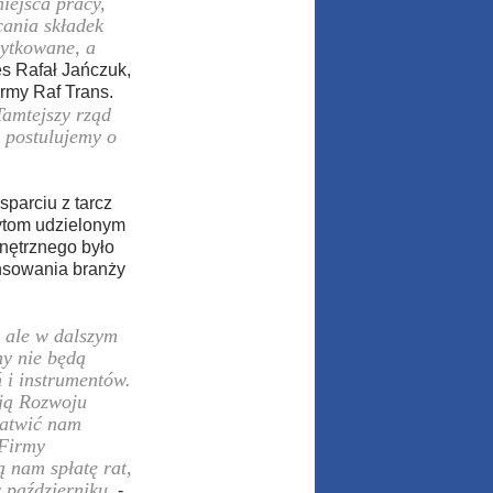
iejsca pracy,
cania składek
żytkowane, a
s Rafał Jańczuk,
rmy Raf Trans.
Tamtejszy rząd
 postulujemy o
parciu z tarcz
ytom udzielonym
nętrznego było
nsowania branży
, ale w dalszym
my nie będą
 i instrumentów.
ją Rozwoju
łatwić nam
 Firmy
ą nam spłatę rat,
w październiku.
-