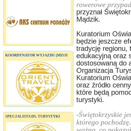
rowerowe przypad
przyznał Świętokr
Mądzik.
Kuratorium Oświa
będzie jeszcze ef
tradycję regionu,
edukacyjną oraz s
KOORDYNATOR WYJAZDU (MISJI
dostosowaną do a
Organizacja Tury
Kuratorium Oświa
oraz źródło cenny
które będą pomocn
turystyki.
-Świętokrzyskie jes
SPECJALISTA DS. TURYSTYKI
którego pochodzę.
ważna, co pokazu