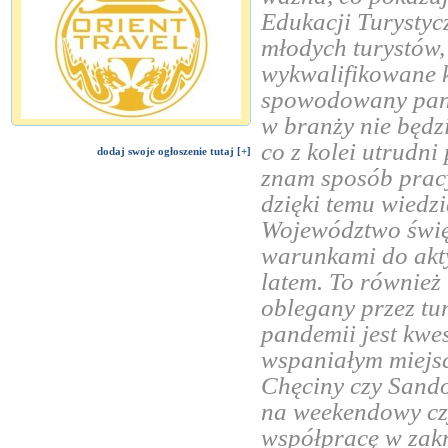
Edukacji Turysty
młodych turystów,
wykwalifikowane 
spowodowany pand
w branży nie będzi
co z kolei utrudni
dodaj swoje ogłoszenie tutaj [+]
znam sposób prac
dzięki temu wiedzi
Województwo świę
warunkami do akty
latem. To również 
oblegany przez tu
pandemii jest kwes
wspaniałym miejsc
Chęciny czy Sando
na weekendowy cz
współpracę w zakr