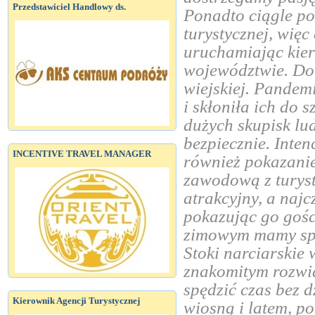
Przedstawiciel Handlowy ds.
Ponadto ciągle p
turystycznej, wię
uruchamiając kier
województwie. Dob
wiejskiej. Pandem
i skłoniła ich do 
dużych skupisk lu
bezpiecznie. Inten
INCENTIVE TRAVEL MANAGER
również pokazanie
zawodową z turyst
atrakcyjny, a najc
pokazując go goś
zimowym mamy spo
Stoki narciarskie
znakomitym rozwią
spędzić czas bez 
Kierownik Agencji Turystycznej
wiosną i latem, po