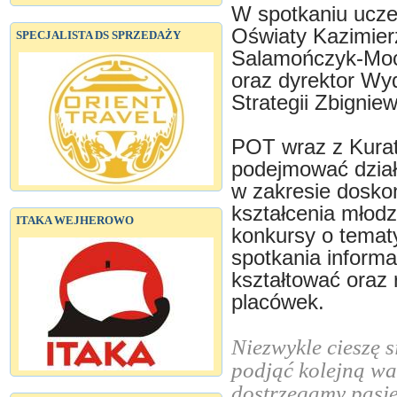
W spotkaniu uczes
Oświaty Kazimier
SPECJALISTA DS SPRZEDAŻY
Salamończyk-Moc
oraz dyrektor Wy
Strategii Zbignie
POT wraz z Kurat
podejmować dział
w zakresie dosko
kształcenia młodz
ITAKA WEJHEROWO
konkursy o tematy
spotkania inform
kształtować oraz 
placówek.
Niezwykle cieszę 
podjąć kolejną wa
dostrzegamy pasję