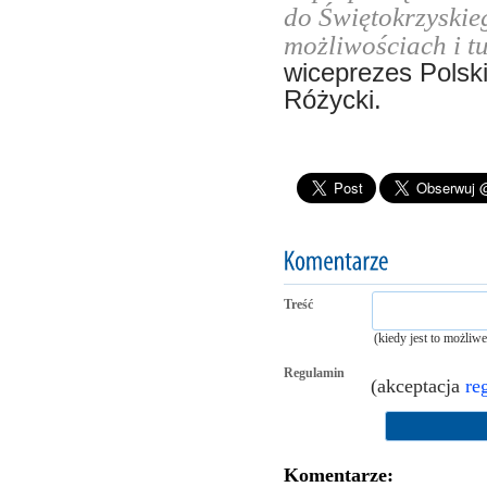
do Świętokrzyskie
możliwościach i t
wiceprezes Polski
Różycki.
Treść
(kiedy jest to możliw
Regulamin
(akceptacja
re
Komentarze: