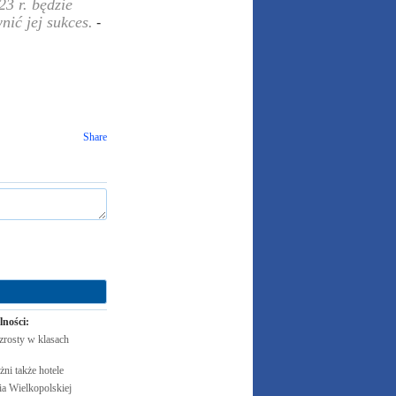
3 r. będzie
nić jej sukces.
-
Share
lności:
zrosty w klasach
żni także
hotele
 Wielkopolskiej