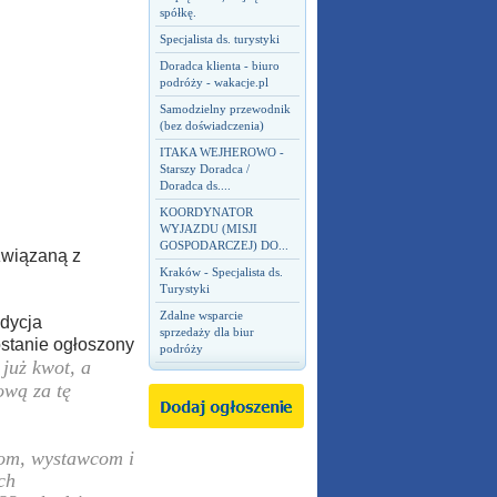
spółkę.
Specjalista ds. turystyki
Doradca klienta - biuro
podróży - wakacje.pl
Samodzielny przewodnik
(bez doświadczenia)
ITAKA WEJHEROWO -
Starszy Doradca /
Doradca ds....
KOORDYNATOR
WYJAZDU (MISJI
GOSPODARCZEJ) DO...
związaną z
Kraków - Specjalista ds.
Turystyki
Zdalne wsparcie
edycja
sprzedaży dla biur
ostanie ogłoszony
podróży
już kwot, a
ową za tę
rom, wystawcom i
ch