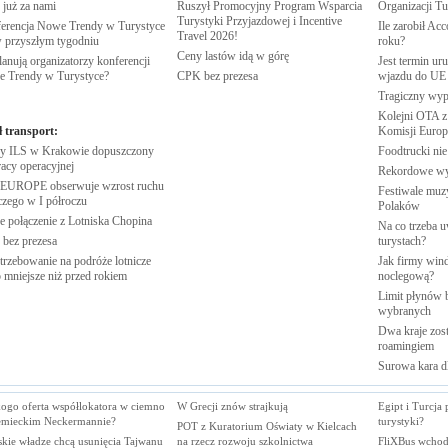
 już za
nami
Ruszył Promocyjny Program Wsparcia
Organizacji
Tu
Turystyki Przyjazdowej i Incentive
erencja Nowe Trendy w Turystyce
Ile zarobił Ac
Travel
2026!
w przyszłym
tygodniu
roku?
Ceny lastów idą w
górę
anują organizatorzy konferencji
Jest termin ur
e Trendy w
Turystyce?
CPK bez
prezesa
wjazdu do
UE
Tragiczny wy
Kolejni OTA z
ł transport:
Komisji
Europe
 ILS w Krakowie dopuszczony
Foodtrucki ni
racy
operacyjnej
Rekordowe w
EUROPE obserwuje wzrost ruchu
Festiwale muzy
iczego w I
półroczu
Polaków
 połączenie z Lotniska
Chopina
Na co trzeba u
 bez
prezesa
turystach?
trzebowanie na podróże lotnicze
Jak firmy wind
o mniejsze niż przed
rokiem
noclegową?
Limit płynów b
wybranych
Dwa kraje zost
roamingiem
Surowa kara d
kogo oferta współlokatora w ciemno
W Grecji znów strajkują
Egipt i Turcja 
emieckim Neckermannie?
turystyki?
POT z Kuratorium Oświaty w Kielcach
skie władze chcą usunięcia Tajwanu
na rzecz rozwoju szkolnictwa
FliXBus wchodz