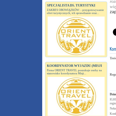
roz
SPECJALISTA DS. TURYSTYKI
wię
ZAKRES OBOWIĄZKÓW: - przygotowywanie
zap
ofert turystycznych, ich sprawdzanie oraz...
Treś
KOORDYNATOR WYJAZDU (MISJI
Firma ORIENT TRAVEL poszukuje osoby na
stanowisko koordynatora Misji...
Reg
Dzia
IGHP
regi
Neke
Konf