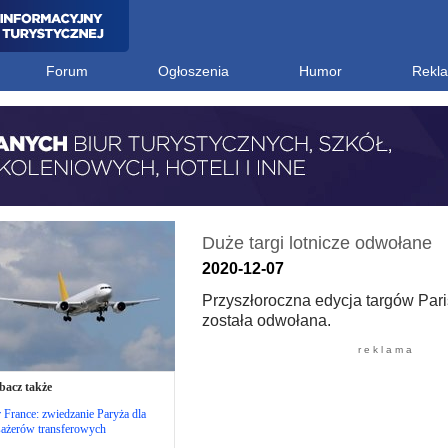
Forum
Ogłoszenia
Humor
Rekl
Duże targi lotnicze odwołane
2020-12-07
Przyszłoroczna edycja targów Pari
została odwołana.
r e k l a m a
bacz także
 France: zwiedzanie Paryża dla
sażerów transferowych