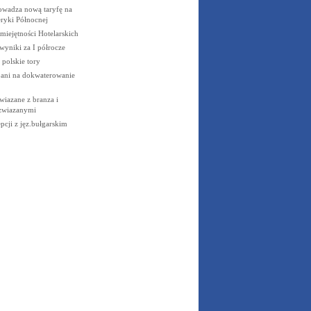
owadza nową taryfę na
ryki Północnej
miejętności Hotelarskich
wyniki za I półrocze
 polskie tory
ani na dokwaterowanie
wiazane z branza i
 zwiazanymi
pcji z jęz.bułgarskim