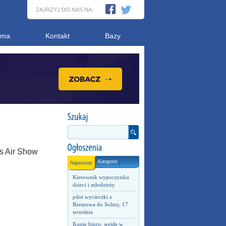
ZAJRZYJ DO NAS NA:
ama
Kontakt
Bazy
s Air Show
Kategorie
Najnowsze
Kierownik wypoczynku
dzieci i młodzieży
pilot wycieczki z
Rzeszowa do Soliny, 17
września
Kupię biuro, wejdę w