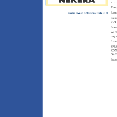
z ro
Turc
Rośni
dodaj swoje ogłoszenie tutaj [+]
Pols
LOT
Aero
WOT 
tury
form
SPR
KON
GAS
Prze