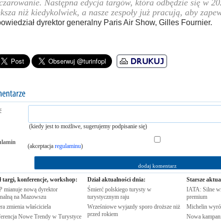
czarowanie. Następna edycja targów, która odbędzie się w 202
ksza niż kiedykolwiek, a nasze zespoły już pracują, aby zapew
owiedział dyrektor generalny Paris Air Show, Gilles Fournier.
ć
(kiedy jest to możliwe, sugerujemy podpisanie się)
ulamin
(akceptacja
regulaminu
)
ł targi, konferencje, workshop:
Dział aktualności dnia:
Starsze aktua
 mianuje nową dyrektor
Śmierć polskiego turysty w
IATA: Silne w
onalną na
Mazowszu
turystycznym
raju
premium
ra zmienia
właściciela
Wrześniowe wyjazdy sporo droższe niż
Michelin wyró
przed
rokiem
erencja Nowe Trendy w Turystyce
Nowa kampania