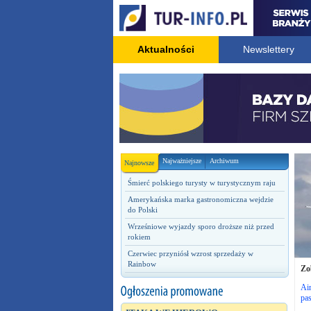
Aktualności
Newslettery
Najważniejsze
Archiwum
Najnowsze
Śmierć polskiego turysty w turystycznym raju
Amerykańska marka gastronomiczna wejdzie
do Polski
Wrześniowe wyjazdy sporo droższe niż przed
rokiem
Czerwiec przyniósł wzrost sprzedaży w
Rainbow
Zo
Air
pa