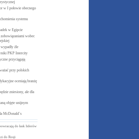
rystycznej
cor w I połowie obecnego
uchomienia systemu
padek w
Egipcie
 zobowiązaniami wobec
jskiej
e wypadły
źle
yniki PKP
Intercity
czne przyciągają
ważać przy polskich
ykacyjne oceniają branżę
ędzie zniesiony, ale dla
aną objęte unijnym
la
McDonald`s
powracają do łask liderów
i do Rosji