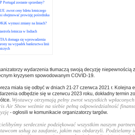
 Portugal zostanie sprzedany?
E: zwrot ceny biletu lotniczego
si obejmować prowizję pośrednika
KiK wymusi zmiany na liniach?
astrofa lotnicza w Indiach
TAA domaga się wprowadzenia
rony na wypadek bankructwa linii
niczych
anizatorzy wydarzenia tłumaczą swoją decyzję niepewnością 
ecnym kryzysem spowodowanym COVID-19.
reza miała się odbyć w dniach 21-27 czerwca 2021 r. Kolejna 
arzenia odbędzie się w czerwcu 2023 roku, dokładny termin z
Wystawcy otrzymają pełny zwrot wszystkich wpłaconych 
ótce.
is Air Show weźmie na siebie pełną odpowiedzialność finans
yzję
- ogłosili w komunikacie organizatorzy targów.
ielibyśmy serdecznie podziękować wszystkim naszym partne
tawcom usług za zaufanie, jakim nas obdarzyli. Podzielamy i