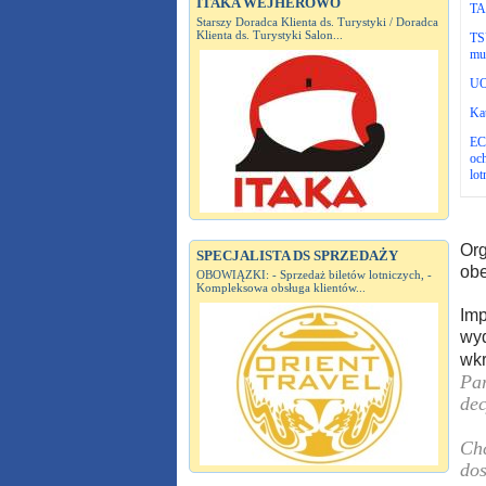
ITAKA WEJHEROWO
TAP
Starszy Doradca Klienta ds. Turystyki / Doradca
Klienta ds. Turystyki Salon...
TSU
mu
UO
Kat
EC
och
lot
Org
SPECJALISTA DS SPRZEDAŻY
ob
OBOWIĄZKI: - Sprzedaż biletów lotniczych, -
Kompleksowa obsługa klientów...
Imp
wyd
wkr
Par
dec
Chc
dos