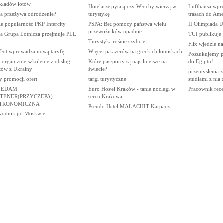
zkładów lotów
Hotelarze pytają czy Włochy wierzą w
Lufthansa wpr
ja przeżywa odrodzenie?
turystykę
trasach do Ame
e popularność PKP Intercity
PSPA: Bez pomocy państwa wielu
II Olimpiada U
przewoźników upadnie
ka Grupa Lotnicza przejmuje PLL
TUI publikuje 
Turystyka rośnie szybciej
Flix wjedzie na
fłot wprowadza nową taryfę
Więcej pasażerów na greckich lotniskach
Poszukujemy p
organizuje szkolenie z obsługi
Które paszporty są najsilniejsze na
do Egiptu!
stów z Ukrainy
świecie?
przemyslenia z
y promocji ofert
targi turystyczne
studiami z nia
ZEDAM
Euro Hostel Kraków - tanie noclegi w
Pracownik rece
TENER(PRZYCZEPA)
sercu Krakowa
TRONOMICZNA
Pseudo Hotel MALACHIT Karpacz.
wodnik po Moskwie