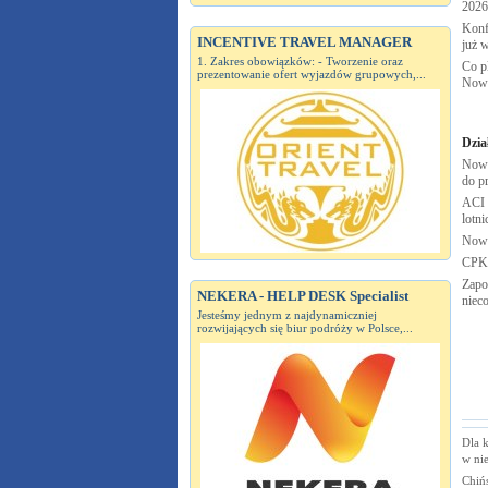
2026
Konf
INCENTIVE TRAVEL MANAGER
już 
1. Zakres obowiązków: - Tworzenie oraz
Co pl
prezentowanie ofert wyjazdów grupowych,...
Now
Dzia
Nowy
do p
ACI 
lotn
Nowe
CPK
Zapo
NEKERA - HELP DESK Specialist
niec
Jesteśmy jednym z najdynamiczniej
rozwijających się biur podróży w Polsce,...
Dla 
w ni
Chiń