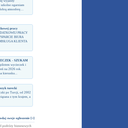
zę wyjazdy
 szkolne ogarniam
dobrą atmosferę....
kowej pracy
DATKOWEJ PRACY
WSPARCIE BIURA
OBSŁUGA KLIENTA
IECZEK - SZUKAM
pilotem wycieczek i
ceń na 2026 rok.
a kierunku...
jezyk turecki
czki po Turcji, od 2002
wiązana z tym krajem, a
odaj swoje ogłoszenie [+]
el podróży biznesowych