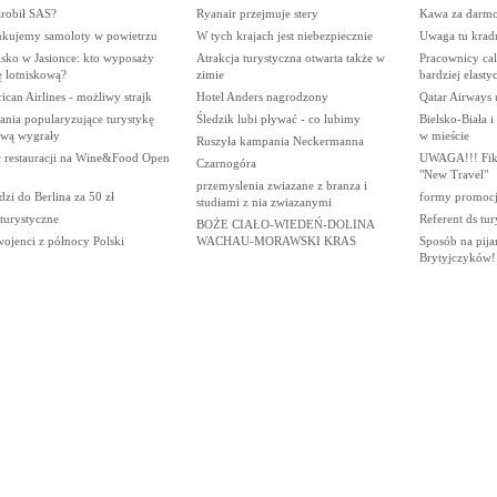
arobił SAS?
Ryanair przejmuje stery
Kawa za darmo 
nkujemy samoloty w powietrzu
W tych krajach jest niebezpiecznie
Uwaga tu krad
isko w Jasionce: kto wyposaży
Atrakcja turystyczna otwarta także w
Pracownicy cal
ę lotniskową?
zimie
bardziej elasty
can Airlines - możliwy strajk
Hotel Anders nagrodzony
Qatar Airways 
ania popularyzujące turystykę
Śledzik lubi pływać - co lubimy
Bielsko-Biała i
ową wygrały
w mieście
Ruszyła kampania Neckermanna
ć restauracji na Wine&Food Open
UWAGA!!! Fikc
Czarnogóra
"New Travel"
przemyslenia zwiazane z branza i
zi do Berlina za 50 zł
formy promocji
studiami z nia zwiazanymi
 turystyczne
Referent ds tur
BOŻE CIAŁO-WIEDEŃ-DOLINA
ojenci z północy Polski
WACHAU-MORAWSKI KRAS
Sposób na pija
Brytyjczyków!