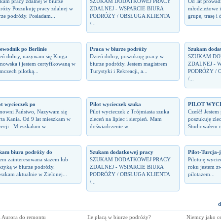
kam pracy zdalnej w biurze
SZUKAM DODATKOWEJ PRACY
Od lat prowad
róży Poszukuję pracy zdalnej w
ZDALNEJ - WSPARCIE BIURA
młodzieżowe i
rze podróży. Posiadam...
PODRÓŻY / OBSŁUGA KLIENTA
grupę, trasę i 
/...
ewodnik po Berlinie
Praca w biurze podróży
Szukam dodat
eń dobry, nazywam się Kinga
Dzień dobry, poszukuję pracy w
SZUKAM DO
nowska i jestem certyfikowaną w
biurze podróży. Jestem magistrem
ZDALNEJ - 
mczech pilotką...
Turystyki i Rekreacji, a...
PODRÓŻY / 
/...
ot wycieczek po
Pilot wycieczek szuka
PILOT WYC
nowni Państwo, Nazywam się
Pilot wycieczek z Trójmiasta szuka
Cześć! Jestem 
ta Kania. Od 9 lat mieszkam w
zleceń na lipiec i sierpień. Mam
poszukuję zle
ecji . Mieszkałam w...
doświadczenie w...
Studiowałem n
kam biura podróży do
Szukam dodatkowej pracy
Pilot-Turcja-
tem zainteresowana stażem lub
SZUKAM DODATKOWEJ PRACY
Pilotuję wycie
ktyką w biurze podróży.
ZDALNEJ - WSPARCIE BIURA
roku jestem z
szkam aktualnie w Zielonej...
PODRÓŻY / OBSŁUGA KLIENTA
pilotażem...
/...
d
l Aurora do remontu
Ile płacą w biurze podróży?
Niemcy jako c