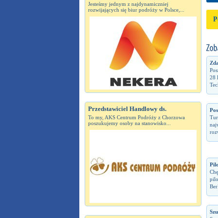
Jesteśmy jednym z najdynamiczniej
rozwijających się biur podróży w Polsce,...
P
Zda
Pos
28 
Tec
Przedstawiciel Handlowy ds.
Pos
To my, AKS Centrum Podróży z Chorzowa
Tur
poszukujemy osoby na stanowisko...
naj
roz
Pil
Chę
pil
Berl
Szu