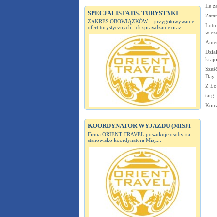
Ile z
SPECJALISTA DS. TURYSTYKI
Zata
ZAKRES OBOWIĄZKÓW: - przygotowywanie
Lotn
ofert turystycznych, ich sprawdzanie oraz...
wież
Ameri
Dział
kraj
Sześ
Day
Z Łod
targi
Konw
KOORDYNATOR WYJAZDU (MISJI
Firma ORIENT TRAVEL poszukuje osoby na
stanowisko koordynatora Misji...