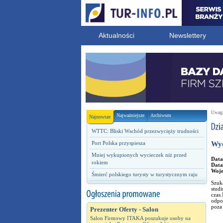
Aktualności
Newslettery
Uwaga!
Najważniejsze
Archiwum
Najnowsze
WTTC: Bliski Wschód przezwycięży trudności
Port Polska przyspiesza
Wyc
Mniej wykupionych wycieczek niż przed
Data
rokiem
Data
Woj
Śmierć polskiego turysty w turystycznym raju
Szuka
stud
czas.
odpow
poza
Prezenter Oferty - Salon
Salon Firmowy ITAKA poszukuje osoby na