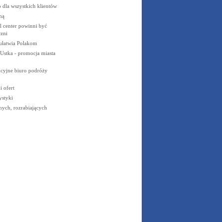
dla wszystkich klientów
ną
l center powinni być
czni
ułatwia Polakom
 Ustka - promocja miasta
yjne biuro podróży
 ofert
ystyki
nych, rozrabiających