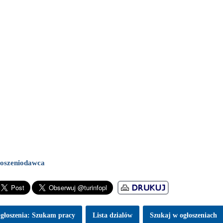
oszeniodawca
głoszenia: Szukam pracy
Lista dzialów
Szukaj w ogłoszeniach