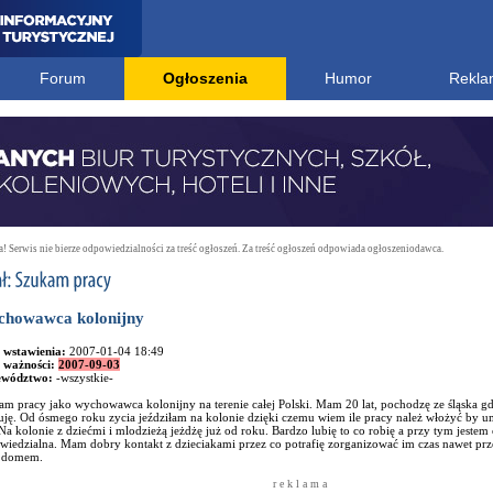
Forum
Ogłoszenia
Humor
Rekla
 Serwis nie bierze odpowiedzialności za treść ogłoszeń. Za treść ogłoszeń odpowiada ogłoszeniodawca.
howawca kolonijny
 wstawienia:
2007-01-04 18:49
 ważności:
2007-09-03
ewództwo:
-wszystkie-
m pracy jako wychowawca kolonijny na terenie całej Polski. Mam 20 lat, pochodzę ze śląska gd
iuję. Od ósmego roku zycia jeździłam na kolonie dzięki czemu wiem ile pracy należ włożyć by
Na kolonie z dziećmi i mlodzieżą jeżdżę już od roku. Bardzo lubię to co robię a przy tym jestem
iedzialna. Mam dobry kontakt z dzieciakami przez co potrafię zorganizować im czas nawet prz
 domem.
r e k l a m a