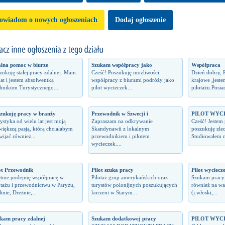
owiadom o nowych ogłoszeniach
Dodaj ogłoszenie
lna pomoc w biurze
Szukam współpracy jako
Współpraca
zukuję stałej pracy zdalnej. Mam
Cześć! Poszukuję możliwości
Dzień dobry, P
lat i jestem absolwentką
współpracy z biurami podróży jako
krajowe ,jeste
hnikum Turystycznego....
pilot wycieczek...
pilotażu.Posia
zukuję pracy w branży
Przewodnik w Szwecji i
PILOT WYC
ystyka od wielu lat jest moją
Zapraszam na odkrywanie
Cześć! Jestem 
większą pasją, którą chciałabym
Skandynawii z lokalnym
poszukuję zle
wijać również...
przewodnikiem i pilotem
Studiowałem n
wycieczek....
ot Przewodnik
Pilot szuka pracy
Pilot wyciecze
tnie podejmę współpracę w
Pilotaż grup amerykańskich oraz
Szukam pracy 
otażu i przewodnictwu w Paryżu,
turystów polonijnych poszukujących
również na wa
inie, Dreżnie,...
korzeni w Starym...
(j.włoski,...
kam pracy zdalnej
Szukam dodatkowej pracy
PILOT WYC