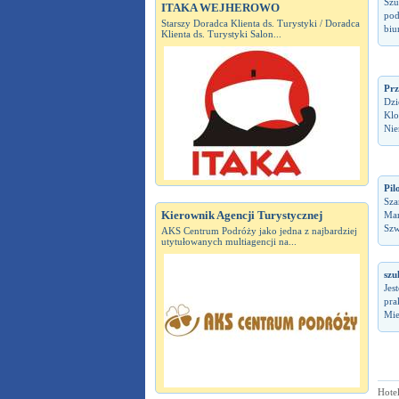
Szu
ITAKA WEJHEROWO
pod
Starszy Doradca Klienta ds. Turystyki / Doradca
biu
Klienta ds. Turystyki Salon...
Prz
Dzi
Klo
Nie
Pil
Sza
Kierownik Agencji Turystycznej
Mar
Szw
AKS Centrum Podróży jako jedna z najbardziej
utytułowanych multiagencji na...
szu
Jes
pra
Mie
Hote