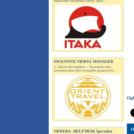
stanowisko Prezentera Oferty. Jakie...
INCENTIVE TRAVEL MANAGER
1. Zakres obowiązków: - Tworzenie oraz
prezentowanie ofert wyjazdów grupowych,...
Ogł
O
NEKERA - HELP DESK Specialist