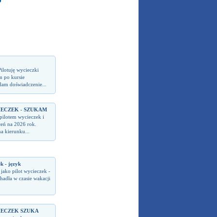
ilotuję wycieczki
m po kursie
dam doświadczenie...
IECZEK - SZUKAM
pilotem wycieczek i
ceń na 2026 rok.
a kierunku...
k - język
jako pilot wycieczek -
hadła w czasie wakacji
IECZEK SZUKA