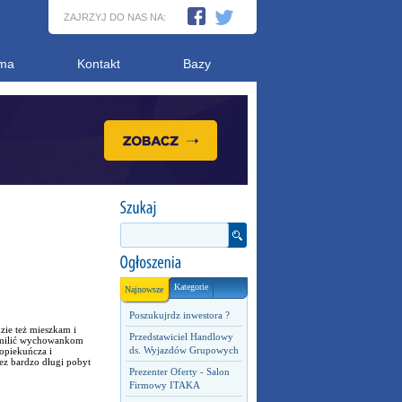
ZAJRZYJ DO NAS NA:
ma
Kontakt
Bazy
Kategorie
Najnowsze
Poszukujrdz inwestora ?
zie też mieszkam i
Przedstawiciel Handlowy
 umilić wychowankom
ds. Wyjazdów Grupowych
 opiekuńcza i
ez bardzo długi pobyt
Prezenter Oferty - Salon
Firmowy ITAKA