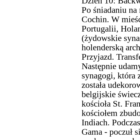
Dzień 10: Backw
Po śniadaniu na 
Cochin. W mieś
Portugalii, Hola
(żydowskie synag
holenderską arch
Przyjazd. Transf
Następnie udamy
synagogi, która
została udekorow
belgijskie świec
kościoła St. Fran
kościołem zbud
Indiach. Podczas
Gama - poczuł si