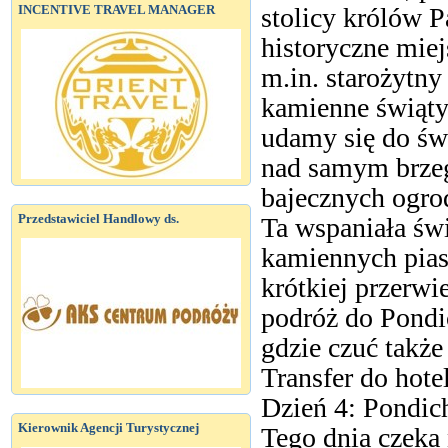
INCENTIVE TRAVEL MANAGER
stolicy królów 
historyczne mie
m.in. starożytny
kamienne świąty
udamy się do świ
nad samym brze
bajecznych ogro
Przedstawiciel Handlowy ds.
Ta wspaniała św
kamiennych pia
krótkiej przerw
podróż do Pondic
gdzie czuć także
Transfer do hote
Dzień 4: Pondic
Kierownik Agencji Turystycznej
Tego dnia czeka