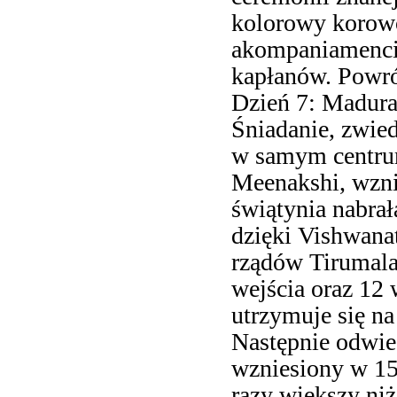
kolorowy korowó
akompaniamenci
kapłanów. Powró
Dzień 7: Madura
Śniadanie, zwied
w samym centrum
Meenakshi, wzni
świątynia nabrał
dzięki Vishwana
rządów Tirumala
wejścia oraz 12
utrzymuje się n
Następnie odwie
wzniesiony w 152
razy większy niż