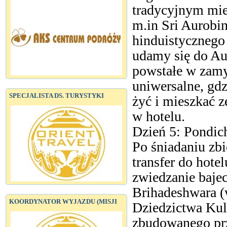
tradycyjnym mie
m.in Sri Aurobi
hinduistycznego 
udamy się do Aur
powstałe w zamy
uniwersalne, gd
SPECJALISTA DS. TURYSTYKI
żyć i mieszkać z
w hotelu.
Dzień 5: Pondich
Po śniadaniu zbi
transfer do hot
zwiedzanie bajec
Brihadeshwara (
KOORDYNATOR WYJAZDU (MISJI
Dziedzictwa Ku
zbudowanego prz