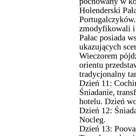
pochowany w koś
Holenderski Pał
Portugalczyków
zmodyfikowali i 
Pałac posiada w
ukazujących sce
Wieczorem pójdz
orientu przedsta
tradycjonalny ta
Dzień 11: Cochi
Śniadanie, tran
hotelu. Dzień w
Dzień 12: Śniad
Nocleg.
Dzień 13: Poova