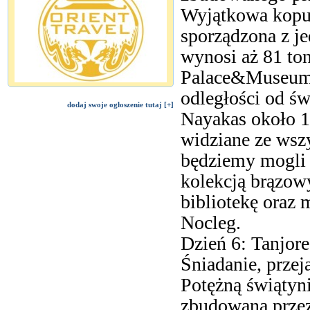
Wyjątkowa kopuł
sporządzona z je
wynosi aż 81 to
Palace&Museum. 
odległości od św
dodaj swoje ogłoszenie tutaj [+]
Nayakas około 1
widziane ze wszy
będziemy mogli p
kolekcją brązowy
bibliotekę oraz 
Nocleg.
Dzień 6: Tanjore
Śniadanie, prze
Potężną świątyn
zbudowaną przez