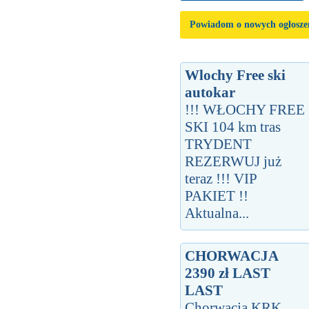
Powiadom o nowych ogłosze
Wlochy Free ski
autokar
!!! WŁOCHY FREE
SKI 104 km tras
TRYDENT
REZERWUJ już
teraz !!! VIP
PAKIET !!
Aktualna...
CHORWACJA
2390 zł LAST
LAST
Chorwacja KRK