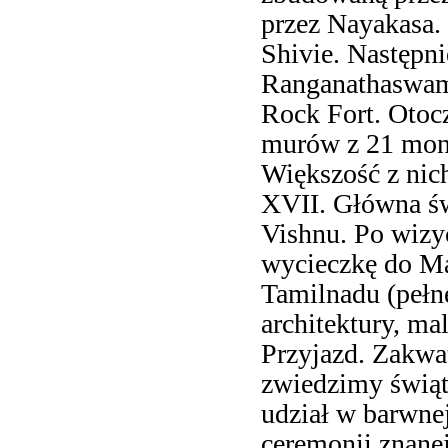
przez Nayakasa.
Shivie. Następni
Ranganathaswamy
Rock Fort. Otoc
murów z 21 mon
Większość z nic
XVII. Główna św
Vishnu. Po wizy
wycieczkę do Mad
Tamilnadu (pełne
architektury, ma
Przyjazd. Zakwa
zwiedzimy świą
udział w barwnej
ceremonii znane