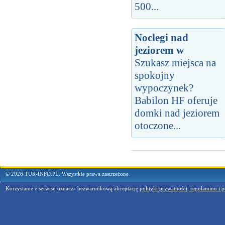
500...
Noclegi nad
jeziorem w
Szukasz miejsca na
spokojny
wypoczynek?
Babilon HF oferuje
domki nad jeziorem
otoczone...
© 2026 TUR-INFO.PL. Wszystkie prawa zastrzeżone.
Korzystanie z serwisu oznacza bezwarunkową akceptację
polityki prywatności, regulaminu i p