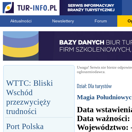
Aktualności
Newslettery
Forum
O
Uwaga! Serwis nie bierze odpowied
ogłoszeniodawca.
WTTC: Bliski
Wschód
Magia Południowych
przezwycięży
Data wstawieni
trudności
Data ważności:
Port Polska
Województwo: