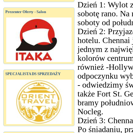
Dzień 1: Wylot 
sobotę rano. Na 
Prezenter Oferty - Salon
soboty od połudn
Dzień 2: Przyja
hotelu. Chennai 
jednym z najwię
kolorów centrum
również -Hollyw
odpoczynku wybi
SPECJALISTA DS SPRZEDAŻY
- odwiedzimy św
także Fort St. Ge
bramy południow
Nocleg.
Dzień 3: Chenna
Po śniadaniu, p