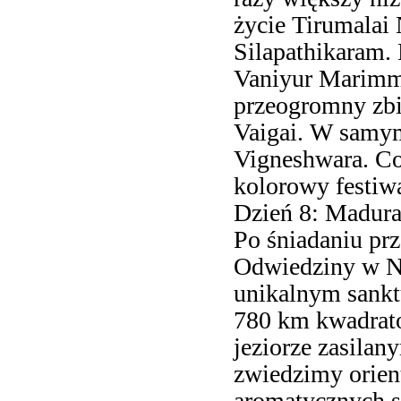
życie Tirumalai 
Silapathikaram. 
Vaniyur Marimm
przeogromny zbi
Vaigai. W samym
Vigneshwara. Co
kolorowy festiwa
Dzień 8: Madurai
Po śniadaniu prz
Odwiedziny w N
unikalnym sankt
780 km kwadrat
jeziorze zasilan
zwiedzimy orient
aromatycznych s