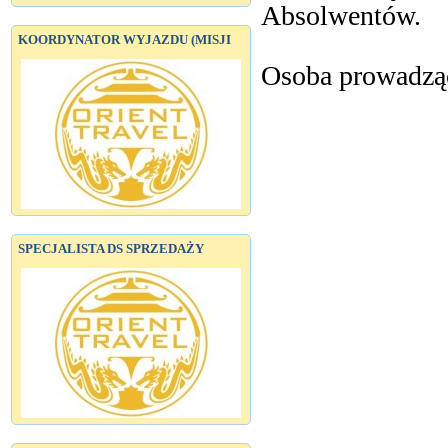
Absolwentów.
KOORDYNATOR WYJAZDU (MISJI
Osoba prowadząc
SPECJALISTA DS SPRZEDAŻY