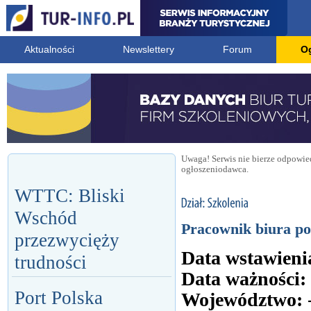
Aktualności
Newslettery
Forum
O
Uwaga! Serwis nie bierze odpowied
ogłoszeniodawca.
WTTC: Bliski
Wschód
Pracownik biura po
przezwycięży
Data wstawieni
trudności
Data ważności:
Port Polska
Województwo: