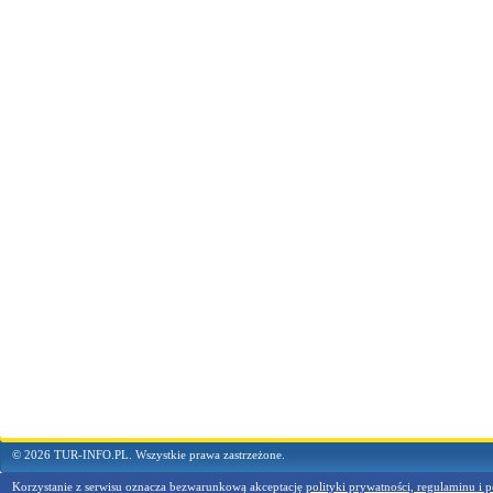
© 2026 TUR-INFO.PL. Wszystkie prawa zastrzeżone.
Korzystanie z serwisu oznacza bezwarunkową akceptację
polityki prywatności, regulaminu i p