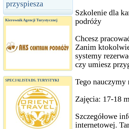
przyspiesza
Szkolenie dla k
podróży
Kierownik Agencji Turystycznej
Chcesz pracować
Zanim ktokolwiek
systemy rezerwac
czy umiesz przyg
Tego nauczymy n
SPECJALISTA DS. TURYSTYKI
Zajęcia: 17-18 m
Szczegółowe info
internetowej. T