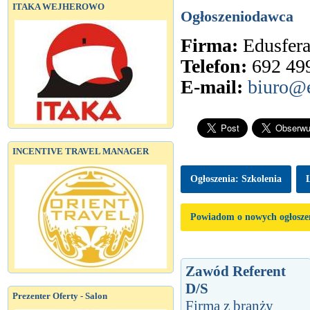
ITAKA WEJHEROWO
Ogłoszeniodawca
Firma:
Edusfera
Telefon:
692 49
E-mail:
biuro@e
INCENTIVE TRAVEL MANAGER
Ogłoszenia: Szkolenia
Powiadom o nowych ogłosze
Zawód Referent
D/S
Prezenter Oferty - Salon
Firma z branży