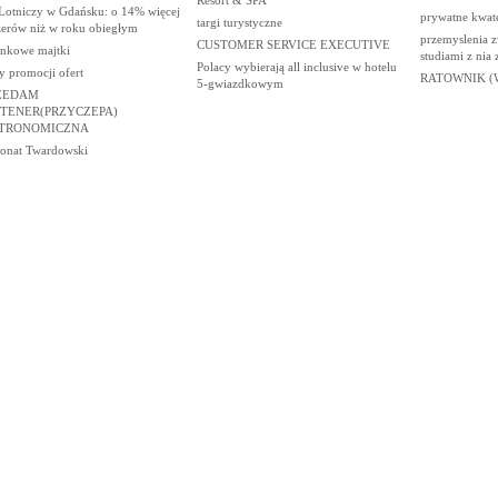
 Lotniczy w Gdańsku: o 14% więcej
prywatne kwat
targi turystyczne
żerów niż w roku obiegłym
przemyslenia z
CUSTOMER SERVICE EXECUTIVE
nkowe majtki
studiami z nia
Polacy wybierają all inclusive w hotelu
y promocji ofert
RATOWNIK (
5-gwiazdkowym
ZEDAM
TENER(PRZYCZEPA)
TRONOMICZNA
jonat Twardowski