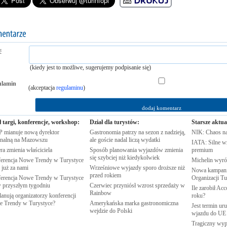
ć
(kiedy jest to możliwe, sugerujemy podpisanie się)
ulamin
(akceptacja
regulaminu
)
ł targi, konferencje, workshop:
Dział dla turystów:
Starsze aktua
 mianuje nową dyrektor
Gastronomia patrzy na sezon z nadzieją,
NIK: Chaos n
onalną na
Mazowszu
ale goście nadal liczą
wydatki
IATA: Silne w
ra zmienia
właściciela
Sposób planowania wyjazdów zmienia
premium
się szybciej niż
kiedykolwiek
erencja Nowe Trendy w Turystyce
Michelin wyró
 już za
nami
Wrześniowe wyjazdy sporo droższe niż
Nowa kampania
przed
rokiem
erencja Nowe Trendy w Turystyce
Organizacji
Tu
w przyszłym
tygodniu
Czerwiec przyniósł wzrost sprzedaży w
Ile zarobił Ac
Rainbow
anują organizatorzy konferencji
roku?
e Trendy w
Turystyce?
Amerykańska marka gastronomiczna
Jest termin ur
wejdzie do
Polski
wjazdu do
UE
Tragiczny wy