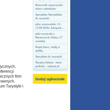
Kierownik wypoczynku
dzieci i młodzieży
Specjalista /Specjalistka
ds. turystyki
pilot- przewodnik, 11-
13.09.2026r. Adrspach-...
pilot wycieczki z
Rzeszowa do Soliny, 17
września
Kupię biuro, wejdę w
spółkę.
Specjalista ds. turystyki
Doradca klienta - biuro
tycznych,
podróży - wakacje.pl
ferencji
nicznych firm
prawnych.
m Turystyki i