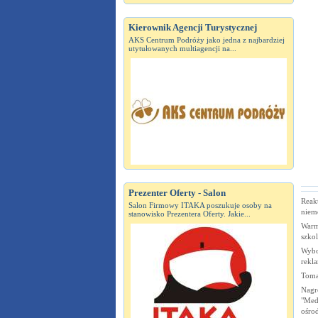
Kierownik Agencji Turystycznej
AKS Centrum Podróży jako jedna z najbardziej
utytułowanych multiagencji na...
Prezenter Oferty - Salon
Reak
Salon Firmowy ITAKA poszukuje osoby na
niem
stanowisko Prezentera Oferty. Jakie...
Warm
szkol
Wybor
rekl
Toma
Nagr
"Medi
ośro