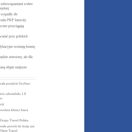
 zobowiązaniami wobec
jskiej
e wypadły
źle
yniki PKP
Intercity
czne przyciągają
ważać przy polskich
ykacyjne oceniają branżę
ędzie zniesiony, ale dla
aną objęte unijnym
wała przejście Gryfino-
eru odwiedziło 1.8
ów
cji
owoleni klienci biura
Grupy Travel Polska
wało powrót do kraju już
 Open Travel