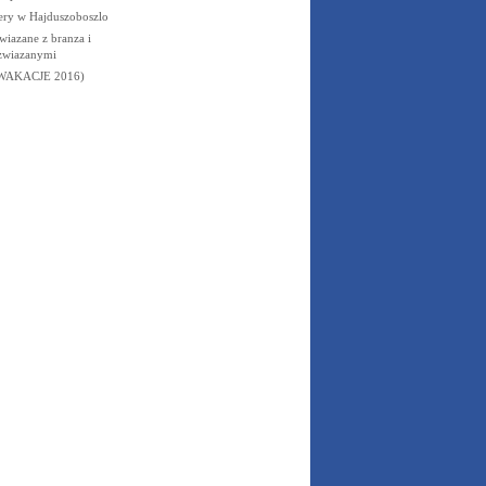
ery w Hajduszoboszlo
wiazane z branza i
 zwiazanymi
WAKACJE 2016)