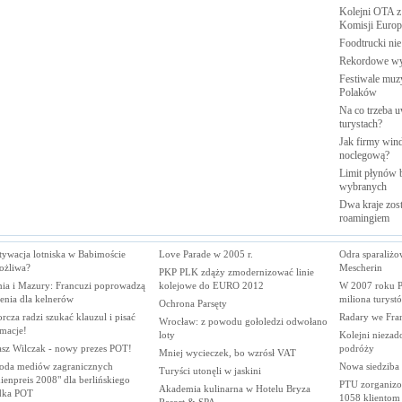
Kolejni OTA z
Komisji
Europe
Foodtrucki ni
Rekordowe w
Festiwale muzy
Polaków
Na co trzeba u
turystach?
Jak firmy wind
noclegową?
Limit płynów b
wybranych
Dwa kraje zost
roamingiem
tywacja lotniska w Babimoście
Love Parade w 2005 r.
Odra sparaliżo
ożliwa?
Mescherin
PKP PLK zdąży zmodernizować linie
ia i Mazury: Francuzi poprowadzą
kolejowe do EURO 2012
W 2007 roku P
enia dla kelnerów
miliona turyst
Ochrona Parsęty
cza radzi szukać klauzul i pisać
Radary we Fran
Wrocław: z powodu gołoledzi odwołano
amacje!
loty
Kolejni niezad
sz Wilczak - nowy prezes POT!
podróży
Mniej wycieczek, bo wzrósł VAT
oda mediów zagranicznych
Nowa siedziba 
Turyści utonęli w jaskini
enpreis 2008" dla berlińskiego
PTU zorganizo
Akademia kulinarna w Hotelu Bryza
dka POT
1058 klientom
Resort & SPA