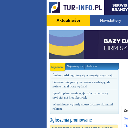
Aktualności
Newslettery
Najważniejsze
Archiwum
Najnowsze
Śmierć polskiego turysty w turystycznym raju
Gastronomia patrzy na sezon z nadzieją, ale
goście nadal liczą wydatki
Sposób planowania wyjazdów zmienia się
szybciej niż kiedykolwiek
Wrześniowe wyjazdy sporo droższe niż przed
rokiem
Zo
Now
Ch