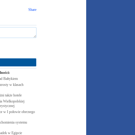
Share
lności:
ad
Bałtykiem
zrosty w klasach
żni także
hotele
 Wielkopolskiej
rystycznej
cor w I połowie obecnego
uchomienia systemu
padek w
Egipcie