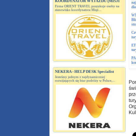
KOORDYNATOR WYJAZDU (MISJI
na
Firma ORIENT TRAVEL poszukuje osoby na
dla
stanowisko koordynatora Misji...
WT
Bli
str
Czw
tur
ETC
tur
PAR
ko
NEKERA - HELP DESK Specialist
Jesteśmy jednym z najdynamiczniej
rozwijających się biur podróży w Polsce,...
Por
świ
prz
tur
Org
Kul