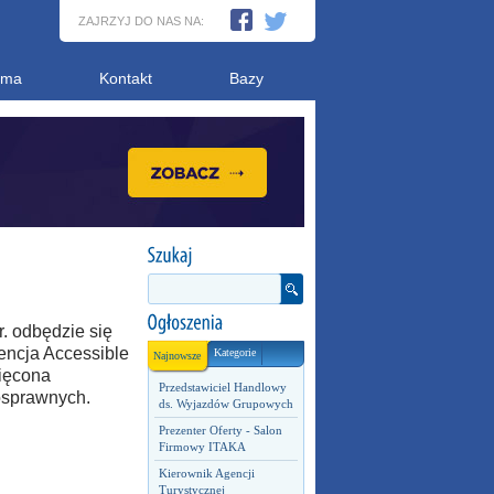
ZAJRZYJ DO NAS NA:
ama
Kontakt
Bazy
. odbędzie się
ncja Accessible
Kategorie
Najnowsze
ięcona
Przedstawiciel Handlowy
osprawnych.
ds. Wyjazdów Grupowych
Prezenter Oferty - Salon
Firmowy ITAKA
Kierownik Agencji
Turystycznej