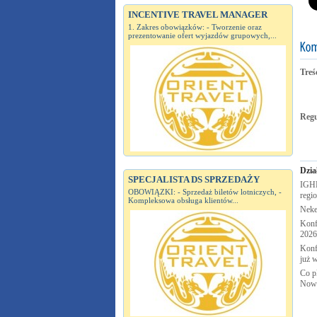
INCENTIVE TRAVEL MANAGER
1. Zakres obowiązków: - Tworzenie oraz
prezentowanie ofert wyjazdów grupowych,...
Treś
Reg
Dzia
SPECJALISTA DS SPRZEDAŻY
IGHP
OBOWIĄZKI: - Sprzedaż biletów lotniczych, -
regi
Kompleksowa obsługa klientów...
Neke
Konf
2026
Konf
już 
Co pl
Now