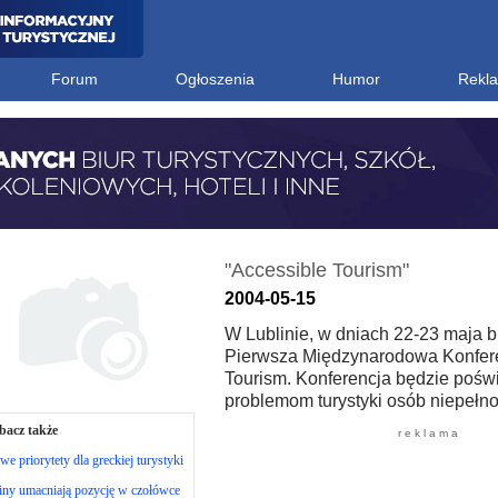
Forum
Ogłoszenia
Humor
Rekl
"Accessible Tourism"
2004-05-15
W Lublinie, w dniach 22-23 maja br
Pierwsza Międzynarodowa Konfere
Tourism. Konferencja będzie pośw
problemom turystyki osób niepełn
bacz także
r e k l a m a
e priorytety dla greckiej turystyki
iny umacniają pozycję w czołówce