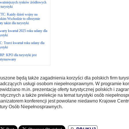
jważniejszych rynków źródłowych
 turystyki
TC: Każdy dzień wojny na
skim Wschodzie to olbrzymie
aty także dla turystyki
arty kwartał 2025 roku udany dla
ystyki
: Trzeci kwartał roku udany dla
ystyki
P: KPO dla turystyki jest
ntynuowany
uszone będą także zagadnienia korzyści dla polskich firm turys
adczących usługi osobom niepełnosprawnym. W programie kon
ewidziano m.in. prezentację oferty turystycznej polskich i zagra
ystycznych a także prelekcje na temat turystyki osób niepełnos
anizatorem konferencji jest powołane niedawno Krajowe Centru
tury Osób Niepełnosprawnych.