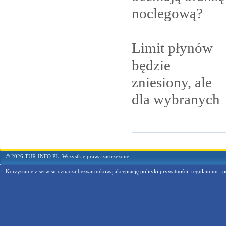
noclegową?
Limit płynów
będzie
zniesiony, ale
dla
wybranych
© 2026 TUR-INFO.PL. Wszystkie prawa zastrzeżone.
Korzystanie z serwisu oznacza bezwarunkową akceptację
polityki prywatności, regulaminu i p