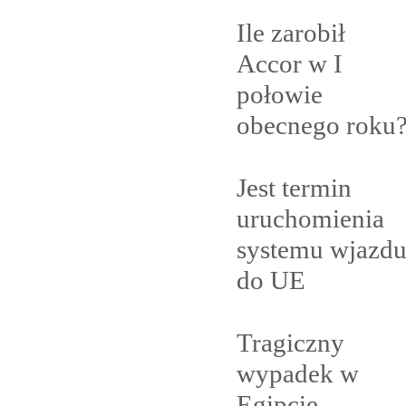
Ile zarobił
Accor w I
połowie
obecnego
roku
Jest termin
uruchomienia
systemu wjazd
do
UE
Tragiczny
wypadek w
Egipcie