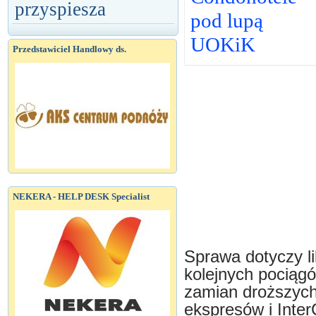
przyspiesza
pod lupą
UOKiK
Przedstawiciel Handlowy ds.
NEKERA - HELP DESK Specialist
Sprawa dotyczy li
kolejnych pociąg
zamian droższych
ekspresów i InterC