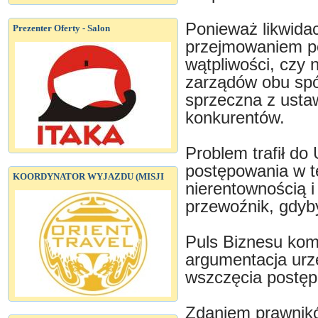
Ponieważ likwida
Prezenter Oferty - Salon
przejmowaniem poł
wątpliwości, czy
zarządów obu spół
sprzeczna z ustaw
konkurentów.
Problem trafił d
postępowania w t
KOORDYNATOR WYJAZDU (MISJI
nierentownością i 
przewoźnik, gdyby
Puls Biznesu kom
argumentacja urz
wszczęcia postęp
Zdaniem prawnikó