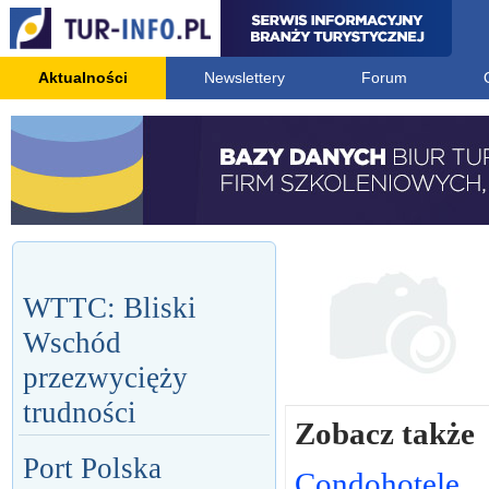
Aktualności
Newslettery
Forum
WTTC: Bliski
Wschód
przezwycięży
trudności
Zobacz także
Port Polska
Condohotele