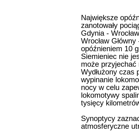
Największe opóźn
zanotowały pociąg
Gdynia - Wrocław.
Wrocław Główny 
opóźnieniem 10 g
Siemieniec nie je
może przyjechać 
Wydłużony czas p
wypinanie lokomot
nocy w celu zapew
lokomotywy spali
tysięcy kilometrów 
Synoptycy zaznac
atmosferyczne utr