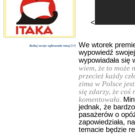
<
We wtorek premie
dodaj swoje ogłoszenie tutaj [+]
wypowiedź swojej 
wypowiadała się 
wiem, że to może ni
przecież każdy czł
zima w Polsce jest.
się zdarzy, że coś 
komentowała.
Min
jednak, że bardzo
pasażerów o opóź
zapowiedziała, na
temacie będzie r