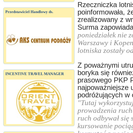
Rzeczniczka lotn
poinformowała, że
Przedstawiciel Handlowy ds.
zrealizowany z wr
Surma zapowiada,
poniedziałek nie z
Warszawy i Kopenh
lotniska zostały 
Z poważnymi utru
boryka się równie
INCENTIVE TRAVEL MANAGER
prasowego PKP Po
najpoważniejsze 
podróżujących w 
"Tutaj wykorzyst
prowadzenia ruch
ruch odbywał się 
kursowanie pocią