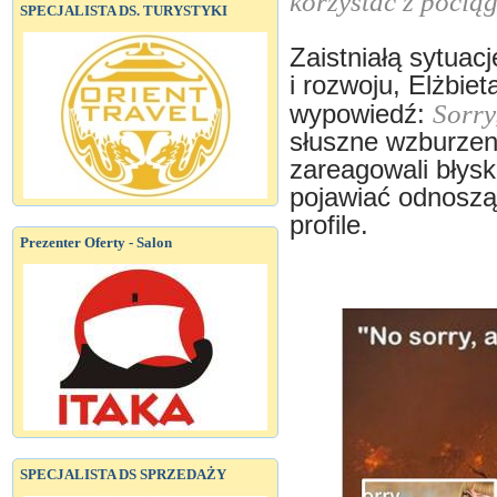
korzystać z pocią
SPECJALISTA DS. TURYSTYKI
Zaistniałą sytuac
i rozwoju, Elżbie
Sorry
wypowiedź:
słuszne wzburzen
zareagowali błysk
pojawiać odnosząc
profile.
Prezenter Oferty - Salon
SPECJALISTA DS SPRZEDAŻY