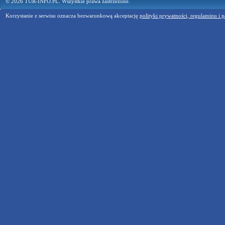
© 2026 TUR-INFO.PL. Wszystkie prawa zastrzeżone.
Korzystanie z serwisu oznacza bezwarunkową akceptację
polityki prywatności, regulaminu i p