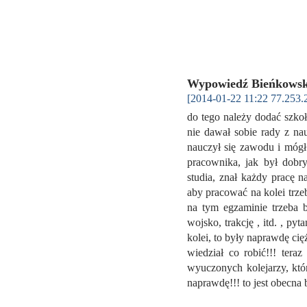
Wypowiedź Bieńkowsk
[2014-01-22 11:22 77.253.
do tego należy dodać szkoł
nie dawał sobie rady z n
nauczył się zawodu i mógł
pracownika, jak był dobr
studia, znał każdy pracę 
aby pracować na kolei trze
na tym egzaminie trzeba b
wojsko, trakcję , itd. , py
kolei, to były naprawdę cię
wiedział co robić!!! tera
wyuczonych kolejarzy, któ
naprawdę!!! to jest obecna