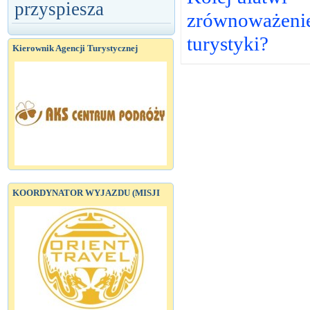
przyspiesza
zrównoważeni
turystyki?
Kierownik Agencji Turystycznej
KOORDYNATOR WYJAZDU (MISJI